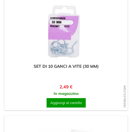
SET DI 10 GANCI A VITE (30 MM)
Prezzo
2,49 €
WD1722795391
In magazzino
Aggiungi al carrello