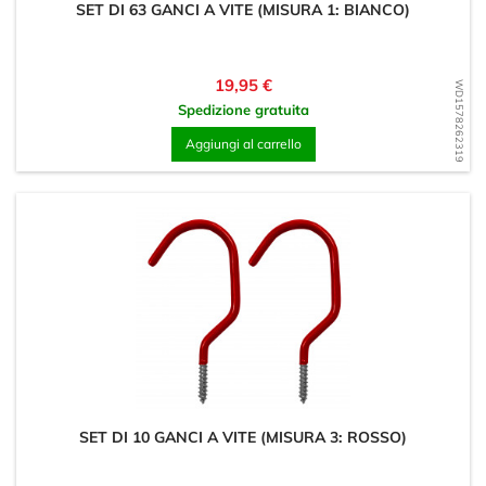
SET DI 63 GANCI A VITE (MISURA 1: BIANCO)
Prezzo
19,95 €
WD1578262319
Spedizione gratuita
Aggiungi al carrello
SET DI 10 GANCI A VITE (MISURA 3: ROSSO)