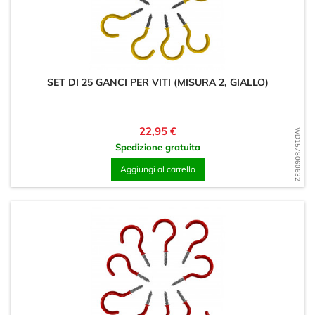
SET DI 25 GANCI PER VITI (MISURA 2, GIALLO)
Prezzo
22,95 €
WD1578060632
Spedizione gratuita
Aggiungi al carrello