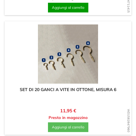
WD1584711415
Aggiungi al carrello
SET DI 20 GANCI A VITE IN OTTONE, MISURA 6
Prezzo
11,95 €
WD1582847960
Presto in magazzino
Aggiungi al carrello