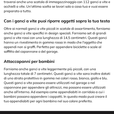
troverai anche una scatola di immagazzinaggio con 112 ganci a vite e
occhielli a vite. Un'ottima scelta se lavori solo a casa tua e vuoi essere
preparato a tutto.
Con i ganci a vite puoi riporre oggetti sopra la tua testa
Oltre ai normali ganci a vite piccoli in scatole di assortimento, forniamo
anche ganci a vite specifici in design speciali. Forniamo set di grandi
ganci a vite rossi con una lunghezza di 14,5 centimetri. Questi ganci
hanno un rivestimento in gomma rossa in modo che l'oggetto che
appendi non si graffi. Perfetto per appendere biciclette o scale al
soffitto del capannone o del garage.
Attaccapanni per bambini
Forniamo anche ganci a vite leggermente più piccoli, con una
lunghezza totale di 7 centimetri. Questi ganci a vite sono inoltre dotati
di uno strato protettivo in gomma nei colori rosso, bianco, giallo e blu.
Questi ganci a vite possono essere utilizzati nel garage o nel
capannone per appendere gli attrezzi, ma possono essere utilizzati
anche all'interno. Ad esempio come appendiabiti in corridoio a cui i
bambini possono appendere i cappotti. In questo modo puoi creare il
tuo appendiabiti per ogni bambino nel suo colore preferito.