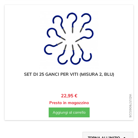
SET DI 25 GANCI PER VITI (MISURA 2, BLU)
Prezzo
22,95 €
WD1578060226
Presto in magazzino
Aggiungi al carrello
TORNA ALL'INIZIO