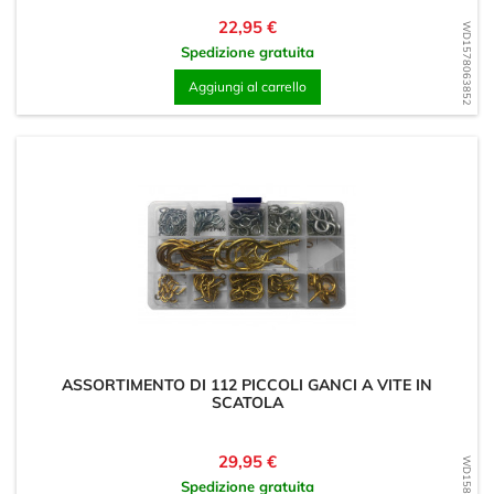
Prezzo
22,95 €
WD1578063852
Spedizione gratuita
Aggiungi al carrello
ASSORTIMENTO DI 112 PICCOLI GANCI A VITE IN
SCATOLA
Prezzo
29,95 €
Spedizione gratuita