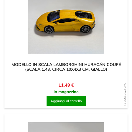
MODELLO IN SCALA LAMBORGHINI HURACÁN COUPÉ
(SCALA 1:43, CIRCA 10X4X3 CM, GIALLO)
Prezzo
11,49 €
WD1730753331
In magazzino
Aggiungi al carrello