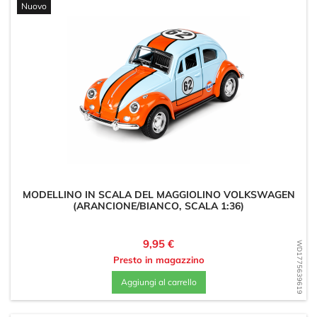
Nuovo
MODELLINO IN SCALA DEL MAGGIOLINO VOLKSWAGEN
(ARANCIONE/BIANCO, SCALA 1:36)
Prezzo
9,95 €
WD1775639619
Presto in magazzino
Aggiungi al carrello