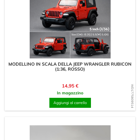
MODELLINO IN SCALA DELLA JEEP WRANGLER RUBICON
(1:36, ROSSO)
Prezzo
14,95 €
WD1775809514
In magazzino
Aggiungi al carrello