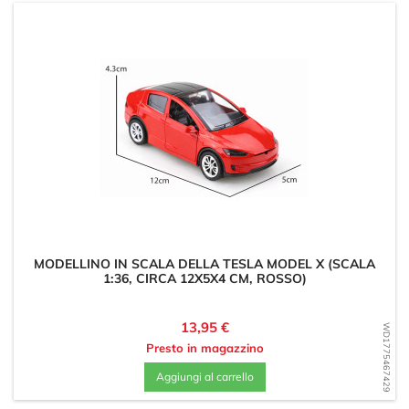
MODELLINO IN SCALA DELLA TESLA MODEL X (SCALA
1:36, CIRCA 12X5X4 CM, ROSSO)
Prezzo
13,95 €
WD1775467429
Presto in magazzino
Aggiungi al carrello