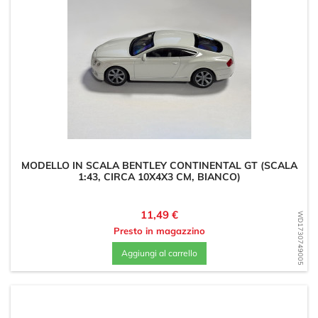
MODELLO IN SCALA BENTLEY CONTINENTAL GT (SCALA
1:43, CIRCA 10X4X3 CM, BIANCO)
Prezzo
11,49 €
WD1730749005
Presto in magazzino
Aggiungi al carrello