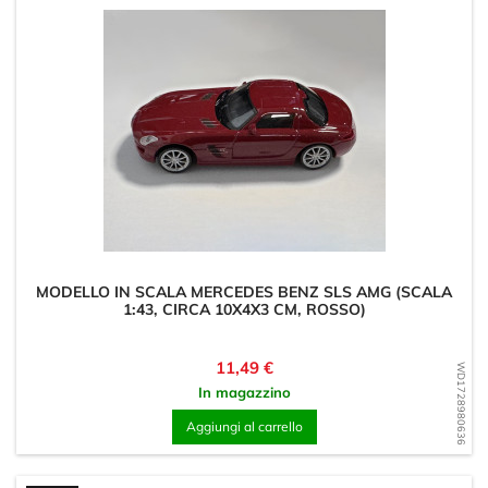
MODELLO IN SCALA MERCEDES BENZ SLS AMG (SCALA
1:43, CIRCA 10X4X3 CM, ROSSO)
Prezzo
11,49 €
WD1728980636
In magazzino
Aggiungi al carrello