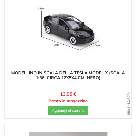
MODELLINO IN SCALA DELLA TESLA MODEL X (SCALA
1:36, CIRCA 12X5X4 CM, NERO)
Prezzo
13,95 €
WD1775467558
Presto in magazzino
Aggiungi al carrello