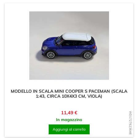
MODELLO IN SCALA MINI COOPER S PACEMAN (SCALA
1:43, CIRCA 10X4X3 CM, VIOLA)
Prezzo
11,49 €
WD1727623646
In magazzino
Aggiungi al carrello