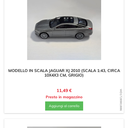
MODELLO IN SCALA JAGUAR XJ 2010 (SCALA 1:43, CIRCA
10X4X3 CM, GRIGIO)
Prezzo
11,49 €
WD1728981886
Presto in magazzino
Aggiungi al carrello