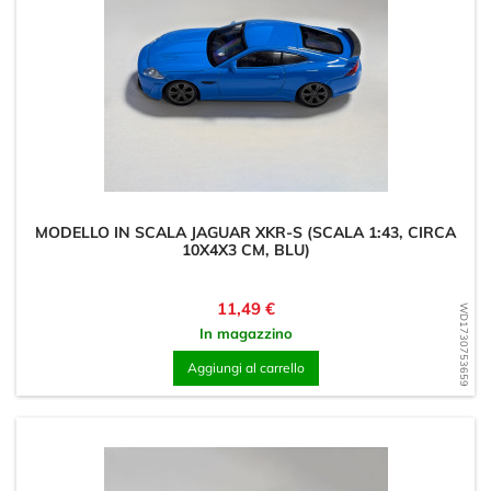
MODELLO IN SCALA JAGUAR XKR-S (SCALA 1:43, CIRCA
10X4X3 CM, BLU)
Prezzo
11,49 €
WD1730753659
In magazzino
Aggiungi al carrello