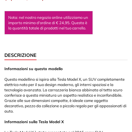
Nota: nel nostro negozio online utilizziamo un
importo minimo d'ordine di € 24,95. Questa è
la quantità totale di prodotti nel tuo carrello.
DESCRIZIONE
Informazioni su questo modello
Questo modellino si ispira alla Tesla Model X, un SUV completamente
elettrico noto per il suo design moderno, gli interni spaziosi e la
tecnologia avanzata. La carrozzeria bianca abbinata al tetto scuro
conferisce a questa miniatura un aspetto realistico e inconfondibile.
Grazie alle sue dimensioni compatte, è ideale come oggetto
decorativo, pezzo da collezione o piccolo regalo per gli appassionati di
auto.
Informazioni sulla Tesla Model X