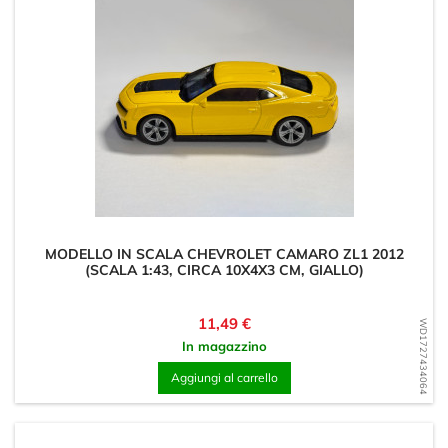
MODELLO IN SCALA CHEVROLET CAMARO ZL1 2012
(SCALA 1:43, CIRCA 10X4X3 CM, GIALLO)
Prezzo
11,49 €
WD1727434064
In magazzino
Aggiungi al carrello