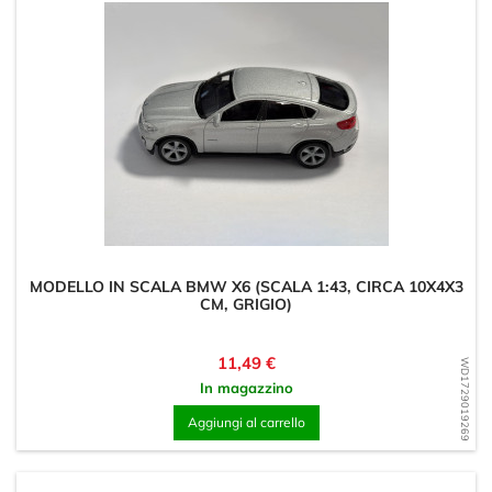
MODELLO IN SCALA BMW X6 (SCALA 1:43, CIRCA 10X4X3
CM, GRIGIO)
Prezzo
11,49 €
WD1729019269
In magazzino
Aggiungi al carrello