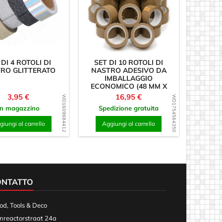
 DI 4 ROTOLI DI
SET DI 10 ROTOLI DI
RO GLITTERATO
NASTRO ADESIVO DA
IMBALLAGGIO
ECONOMICO (48 MM X
50...
Prezzo
Prezzo
3,95 €
16,95 €
WD1609684412
WD1754564350
In magazzino
Spedizione gratuita
iungi al carrello
Aggiungi al carrello
ONTATTO
d, Tools & Deco
nreactorstraat 24a