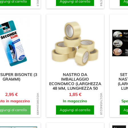
giungi al carrello
Aggiungi al carrello
Agg
SUPER BISONTE (3
NASTRO DA
SET
GRAMMI)
IMBALLAGGIO
NAS
ECONOMICO (LARGHEZZA
(LAR
48 MM, LUNGHEZZA 50
LU
METRI,...
Prezzo
Prezzo
2,95 €
1,85 €
WD1580164499
WD1745840218
sto in magazzino
In magazzino
Spe
giungi al carrello
Aggiungi al carrello
Agg