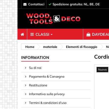
contattaci
Spedizione gratuita: NL, BE, DE
CLASSI
DAYDEAL
Elementi di
Home
materiale
Elementi di fissaggio
N
Cordi
Bulloni e 
INFORMATION
Chiodi
Su di noi
Nuovo
Clip, Racc
Pagamento & Consegna
Connettori
Dadi a ra
Restituzione
Decorazi
Informativa sulla privacy
Distanziat
Termini & condizioni d'uso
Ganci, Occ