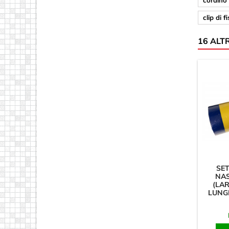
cordino
clip di 
16 ALT
SET
NA
(LA
LUNG