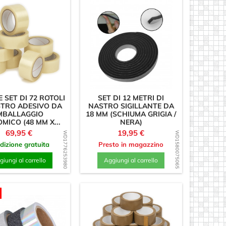
 SET DI 72 ROTOLI
SET DI 12 METRI DI
STRO ADESIVO DA
NASTRO SIGILLANTE DA
MBALLAGGIO
18 MM (SCHIUMA GRIGIA /
MICO (48 MM X...
NERA)
Prezzo
Prezzo
69,95 €
19,95 €
WD1776253980
WD1580075065
dizione gratuita
Presto in magazzino
iungi al carrello
Aggiungi al carrello