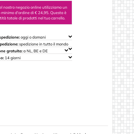
 legno
el nostro negozio online utilizziamo un
 minimo d'ordine di € 24,95. Questa è
ità totale di prodotti nel tuo carrello.
i Woody
spedizione:
oggi o domani
pedizione:
spedizione in tutto il mondo
one gratuita:
a NL, BE e DE
o:
14 giorni