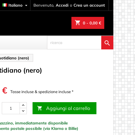
Italiano

Benvenuto,
Accedi
o
Crea un account
shopping_cart
0
- 0,00 €

uotidiano (nero)
tidiano (nero)
 €
Tasse incluse & spedizione incluse *
Aggiungi al carrello

azzino, immediatamente disponibile
to postale possibile (via Klarna o Billie)