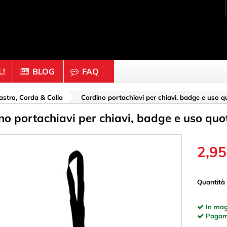
!
BLOG
FAQ
 fissaggio
Legno & Sughero
astro, Corda & Colla
Cordino portachiavi per chiavi, badge e uso q
no portachiavi per chiavi, badge e uso quo
dadi
Anelli
Bastoni & Blocchi
oglitori & Rete
Cappucci & Bottoni
2,95
 per scaffali
Dado
mpa (dadi a vite)
Dischi
Quantità
one
Emisferi
In mag
ori
Figure
Pagamen
hi & Anelli
Mollette