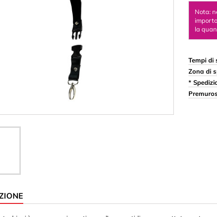
appi
Ornamenti & Sculture in
Nota: n
importo
orda & Colla
Palline & Perline
la quant
ste
Scatola per bambini d
Sughero
Tempi di 
Zona di s
astica)
Magneti
* Spedizi
me
Cilindro/Disco
Premuros
Ganci magnetici
Quadrato/Rettangolo
 Caratteri
 in fogli 3 mm
 in fogli 8 mm
ZIONE