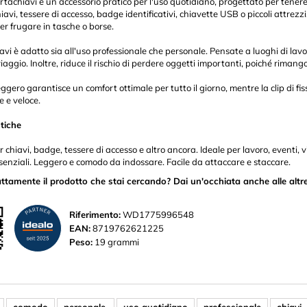
tachiavi è un accessorio pratico per l'uso quotidiano, progettato per tenere 
iavi, tessere di accesso, badge identificativi, chiavette USB o piccoli attrez
r frugare in tasche o borse.
iavi è adatto sia all'uso professionale che personale. Pensate a luoghi di lav
viaggio. Inoltre, riduce il rischio di perdere oggetti importanti, poiché rim
leggero garantisce un comfort ottimale per tutto il giorno, mentre la clip di f
e e veloce.
stiche
 chiavi, badge, tessere di accesso e altro ancora. Ideale per lavoro, eventi, v
senziali. Leggero e comodo da indossare. Facile da attaccare e staccare.
ttamente il prodotto che stai cercando? Dai un'occhiata anche alle altre
Riferimento:
WD1775996548
EAN:
8719762621225
Peso:
19 grammi