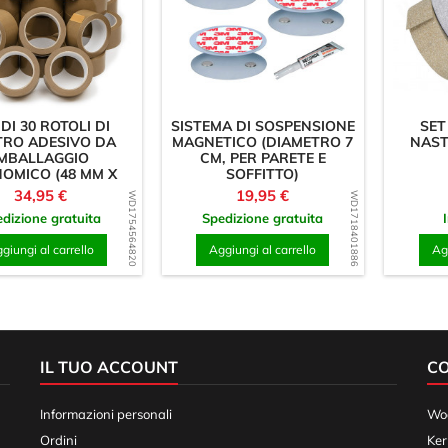
 DI 30 ROTOLI DI
SISTEMA DI SOSPENSIONE
SET
TRO ADESIVO DA
MAGNETICO (DIAMETRO 7
NAST
IMBALLAGGIO
CM, PER PARETE E
OMICO (48 MM X
SOFFITTO)
50...
Prezzo
Prezzo
34,95 €
19,95 €
WD1754564820
WD1718401886
dizione gratuita
Spedizione gratuita
giungi al carrello
Aggiungi al carrello
Agg
IL TUO ACCOUNT
C
Informazioni personali
Woo
Ordini
Ker