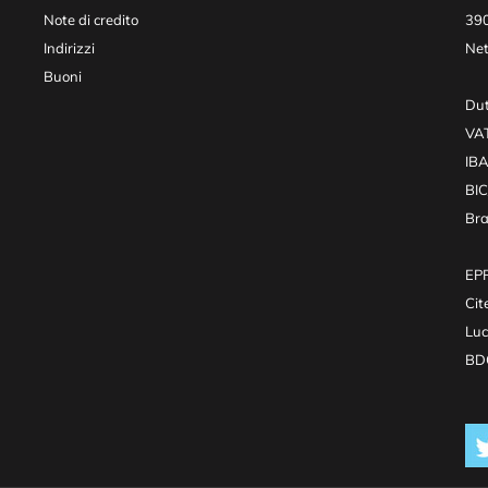
Note di credito
390
Indirizzi
Net
Buoni
Dut
VA
IB
BI
Br
EPR
Cit
Luc
BDO