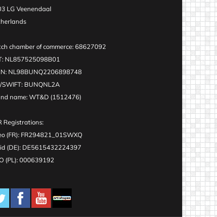
3 LG Veenendaal
herlands
ch chamber of commerce: 68627092
T: NL857525098B01
AN: NL98BUNQ2206898748
C/SWIFT: BUNQNL2A
and name: WT&D (1512476)
 Registrations:
eo (FR): FR294821_01SWXQ
id (DE): DE5615432224397
 (PL): 000639192