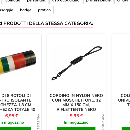
comodo
personale.
uso quotidiano
professionale
chiavi
fissaggio
badge
pratico
RI PRODOTTI DELLA STESSA CATEGORIA:
 DI 8 ROTOLI DI
CORDINO IN NYLON NERO
COL
STRO ISOLANTE
CON MOSCHETTONE, 12
UNIV
RGHEZZA 1,8 CM,
MM X 150 CM,
T
HEZZA TOTALE 40
RIFLETTENTE NERO
METRI)
Prezzo
Prezzo
6,95 €
9,95 €
WD1613313913
WD1770838784
In magazzino
In magazzino