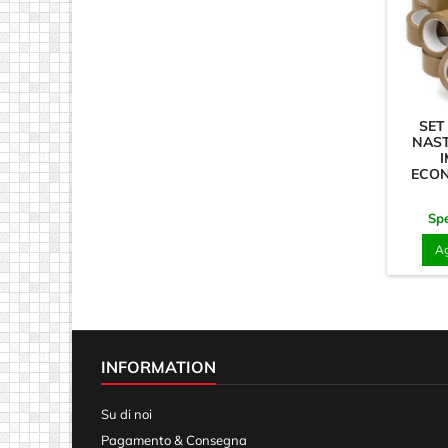
SET
NAS
ECON
Spe
Ag
INFORMATION
Su di noi
Pagamento & Consegna