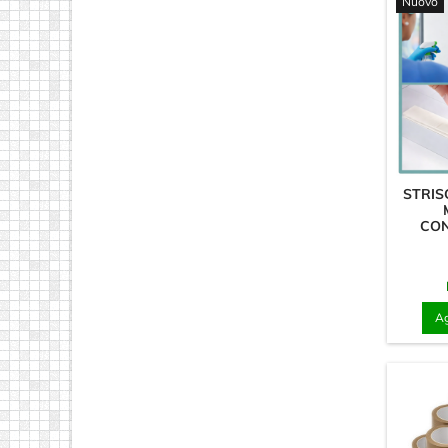
Nuovo
STRIS
CON
Ag