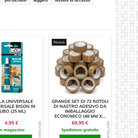
portachiavi
leggero
tessere di accesso
Nuovo
LA UNIVERSALE
GRANDE SET DI 72 ROTOLI
ERSALE BISON IN
DI NASTRO ADESIVO DA
UBO (25 ML)
IMBALLAGGIO
ECONOMICO (48 MM X...
Prezzo
Prezzo
4,95 €
69,95 €
WD1719415410
WD1776150201
In magazzino
Spedizione gratuita