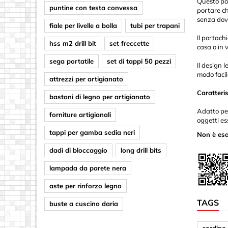
Questo por
puntine con testa convessa
portare ch
senza dove
fiale per livelle a bolla
tubi per trapani
Il portach
hss m2 drill bit
set freccette
casa o in 
sega portatile
set di tappi 50 pezzi
Il design 
modo facil
attrezzi per artigianato
Caratteri
bastoni di legno per artigianato
Adatto per
forniture artigianali
oggetti es
tappi per gamba sedia neri
Non è esa
dadi di bloccaggio
long drill bits
lampada da parete nera
aste per rinforzo legno
TAGS
buste a cuscino daria