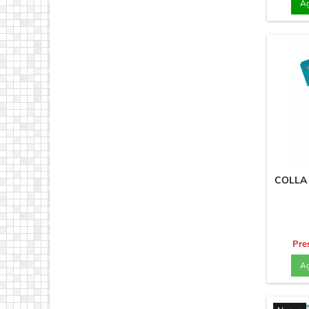
Ag
COLLA 
Pre
Ag