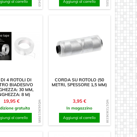
iungi al carrello
Aggiungi al carrello
 DI 4 ROTOLI DI
CORDA SU ROTOLO (50
TRO BIADESIVO
METRI, SPESSORE 1,5 MM)
GHEZZA: 30 MM,
NGHEZZA: 8 M)
Prezzo
Prezzo
19,95 €
3,95 €
WD1626213595
WD1723636338
dizione gratuita
In magazzino
iungi al carrello
Aggiungi al carrello