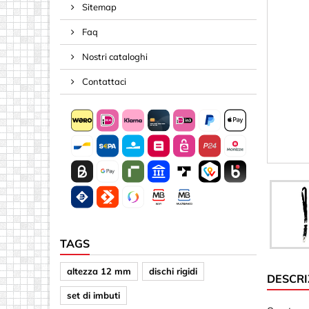
Sitemap
Molle e t
Faq
Nastro, C
Perni & A
Nostri cataloghi
Viti
Contattaci
Acrilico (pl
Altre for
Dischi
Frecce
Lettere &
Materiale
Materiale
TAGS
Piazze
altezza 12 mm
dischi rigidi
DESCRI
Specchi
set di imbuti