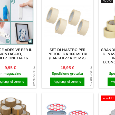
Nuovo
CE ADESIVE PER IL
SET DI NASTRO PER
GRANDE
MONTAGGIO,
PITTORI DA 100 METRI
DI NA
FEZIONE DA 16
(LARGHEZZA 35 MM)
I
ECONO
Prezzo
Prezzo
9,95 €
18,95 €
WD1775932528
WD1591181735
In magazzino
Spedizione gratuita
Spe
giungi al carrello
Aggiungi al carrello
Agg
In saldo!