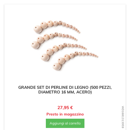
GRANDE SET DI PERLINE DI LEGNO (500 PEZZI,
DIAMETRO 16 MM, ACERO)
Prezzo
27,95 €
WD1681313959
Presto in magazzino
Aggiungi al carrello