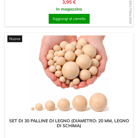
Prezzo
3,95 €
WD1776513550
In magazzino
Aggiungi al carrello
Nuovo
SET DI 30 PALLINE DI LEGNO (DIAMETRO: 20 MM, LEGNO
DI SCHIMA)