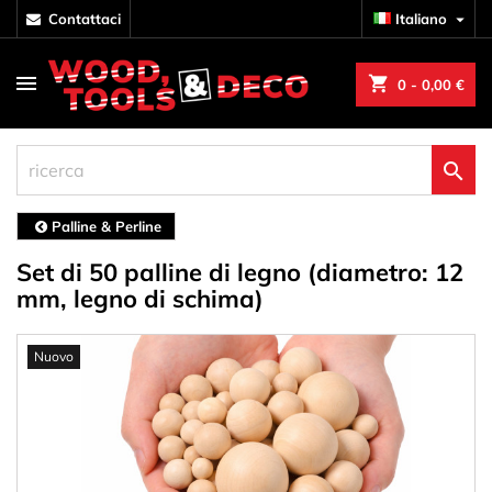
contattaci
Italiano

shopping_cart
0
- 0,00 €

Palline & Perline
Set di 50 palline di legno (diametro: 12
mm, legno di schima)
Nuovo