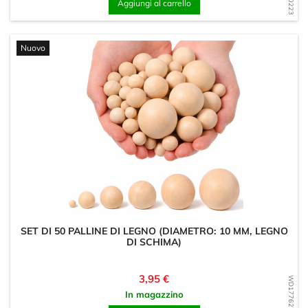
Aggiungi al carrello
Nuovo
SET DI 50 PALLINE DI LEGNO (DIAMETRO: 10 MM, LEGNO
DI SCHIMA)
Prezzo
3,95 €
WD1776274776
In magazzino