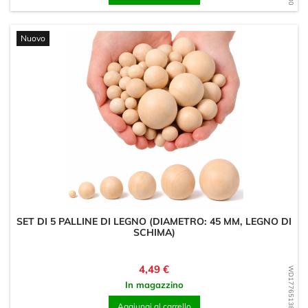
Nuovo
SET DI 5 PALLINE DI LEGNO (DIAMETRO: 45 MM, LEGNO DI
SCHIMA)
Prezzo
4,49 €
WD1776513862
In magazzino
Aggiungi al carrello