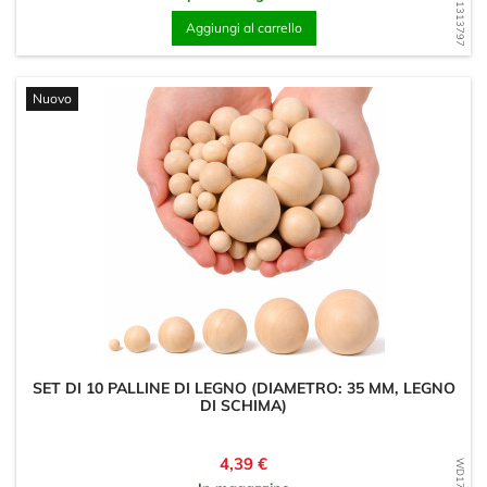
WD1681313797
Aggiungi al carrello
Nuovo
SET DI 10 PALLINE DI LEGNO (DIAMETRO: 35 MM, LEGNO
DI SCHIMA)
Prezzo
4,39 €