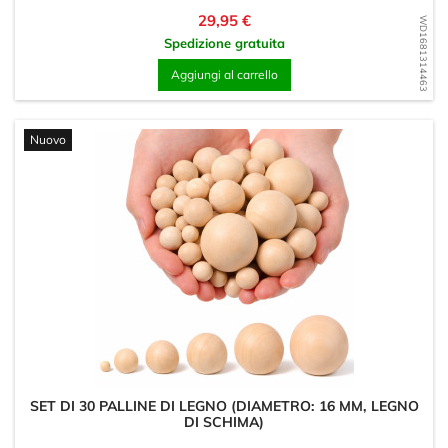
Prezzo
29,95 €
WD1681314463
Spedizione gratuita
Aggiungi al carrello
Nuovo
SET DI 30 PALLINE DI LEGNO (DIAMETRO: 16 MM, LEGNO
DI SCHIMA)