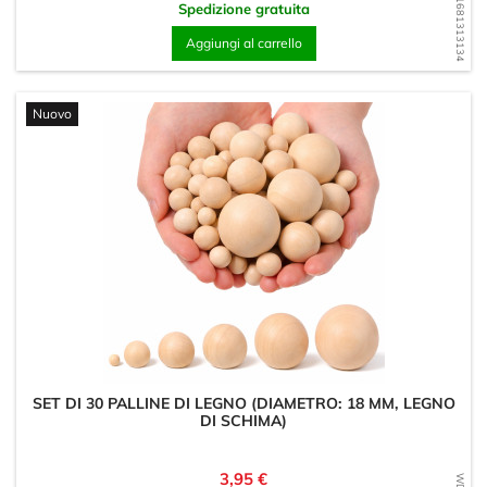
WD1681313134
Spedizione gratuita
Aggiungi al carrello
Nuovo
SET DI 30 PALLINE DI LEGNO (DIAMETRO: 18 MM, LEGNO
DI SCHIMA)
Prezzo
3,95 €