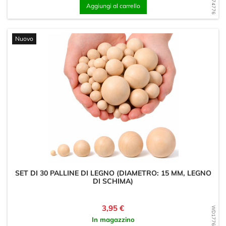
Aggiungi al carrello
Nuovo
SET DI 30 PALLINE DI LEGNO (DIAMETRO: 15 MM, LEGNO
DI SCHIMA)
Prezzo
3,95 €
WD1776370333
In magazzino