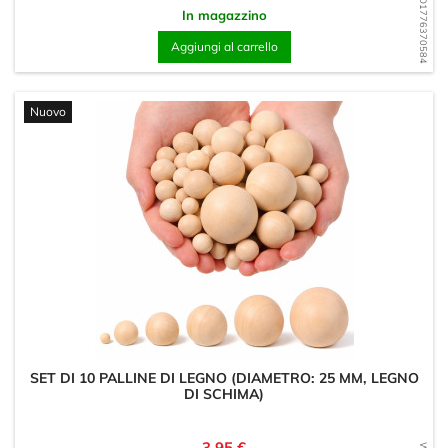
WD1776370584
In magazzino
Aggiungi al carrello
Nuovo
SET DI 10 PALLINE DI LEGNO (DIAMETRO: 25 MM, LEGNO
DI SCHIMA)
Prezzo
3,95 €