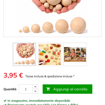
3,95 €
Tasse incluse & spedizione incluse *
Aggiungi al carrello

Quantità
In magazzino, immediatamente disponibile
Pagamento postale possibile (via Klarna o Billie)