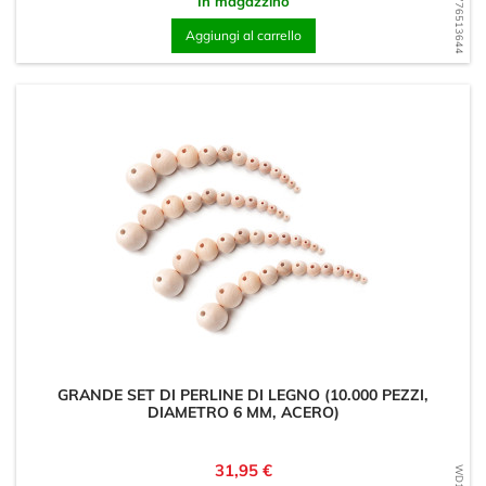
WD1776513644
In magazzino
Aggiungi al carrello
GRANDE SET DI PERLINE DI LEGNO (10.000 PEZZI,
DIAMETRO 6 MM, ACERO)
Prezzo
31,95 €