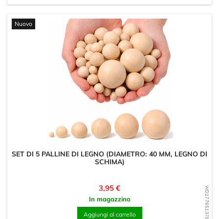
Nuovo
SET DI 5 PALLINE DI LEGNO (DIAMETRO: 40 MM, LEGNO DI
SCHIMA)
Prezzo
3,95 €
WD1776513780
In magazzino
Aggiungi al carrello