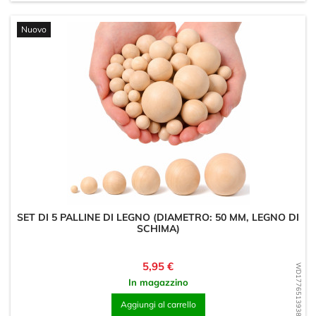
Nuovo
SET DI 5 PALLINE DI LEGNO (DIAMETRO: 50 MM, LEGNO DI
SCHIMA)
Prezzo
5,95 €
WD1776513938
In magazzino
Aggiungi al carrello