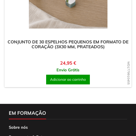
CONJUNTO DE 30 ESPELHOS PEQUENOS EM FORMATO DE
CORAÇÃO (3X30 MM, PRATEADOS)
Preço
24,95 €
WD1779910455
Envio Grátis
Adicionar ao carrinho
EM FORMAÇÃO
Sobre nós