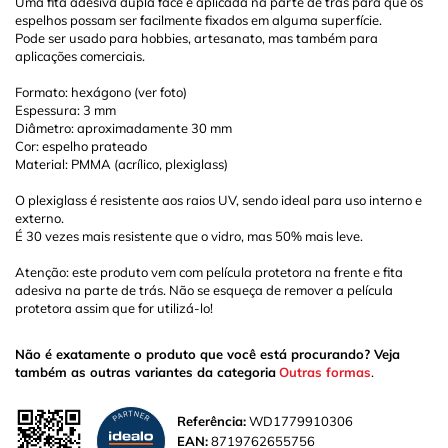
Uma fita adesiva dupla face é aplicada na parte de trás para que os
espelhos possam ser facilmente fixados em alguma superfície.
Pode ser usado para hobbies, artesanato, mas também para
aplicações comerciais.
Formato: hexágono (ver foto)
Espessura: 3 mm
Diâmetro: aproximadamente 30 mm
Cor: espelho prateado
Material: PMMA (acrílico, plexiglass)
O plexiglass é resistente aos raios UV, sendo ideal para uso interno e
externo.
É 30 vezes mais resistente que o vidro, mas 50% mais leve.
Atenção: este produto vem com película protetora na frente e fita
adesiva na parte de trás. Não se esqueça de remover a película
protetora assim que for utilizá-lo!
Não é exatamente o produto que você está procurando? Veja
também as outras variantes da categoria
Outras formas
.
Referência:
WD1779910306
EAN:
8719762655756