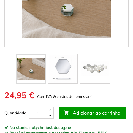
24,95 €
Com IVA & custos de remessa *
Adicionar ao carrinho

Quantidade
Na stanie, natychmiast dostępne
Possível pagamento a posteriori (via Klarna ou Billie)