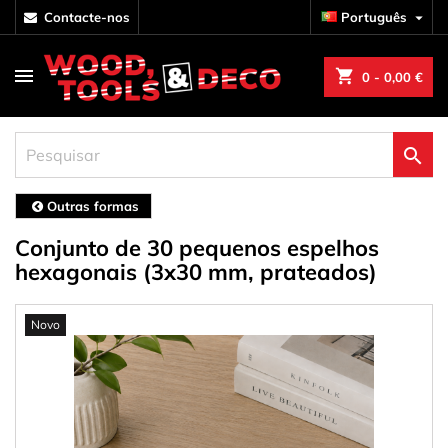
contacte-nos
Português

shopping_cart
0
- 0,00 €

Outras formas
Conjunto de 30 pequenos espelhos
hexagonais (3x30 mm, prateados)
Novo