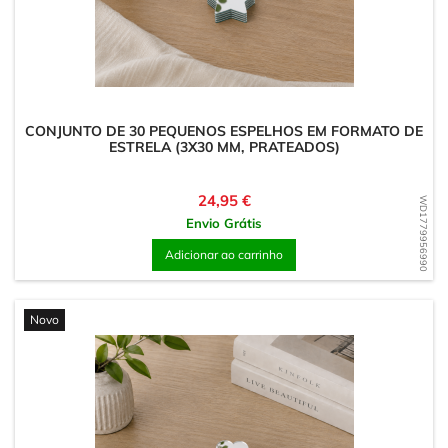
CONJUNTO DE 30 PEQUENOS ESPELHOS EM FORMATO DE
ESTRELA (3X30 MM, PRATEADOS)
Preço
24,95 €
WD1779956990
Envio Grátis
Adicionar ao carrinho
Novo