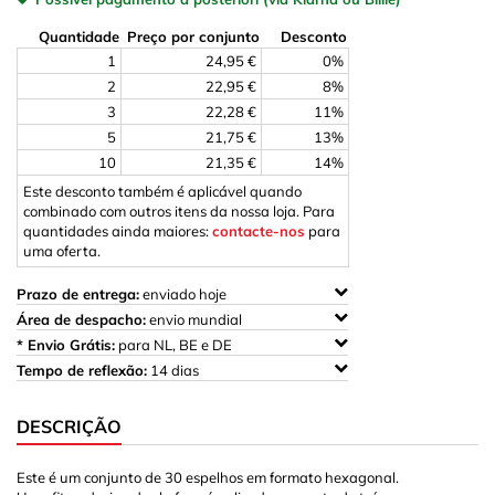
Quantidade
Preço por conjunto
Desconto
1
24,95 €
0%
2
22,95 €
8%
3
22,28 €
11%
5
21,75 €
13%
10
21,35 €
14%
Este desconto também é aplicável quando
combinado com outros itens da nossa loja. Para
quantidades ainda maiores:
contacte-nos
para
uma oferta.
Prazo de entrega:
enviado hoje
Área de despacho:
envio mundial
* Envio Grátis:
para NL, BE e DE
Tempo de reflexão:
14 dias
DESCRIÇÃO
Este é um conjunto de 30 espelhos em formato hexagonal.