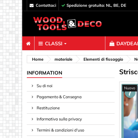
contattaci
Spedizione gratuita: NL, BE, DE
CLASSI
DAYDEAL
Elementi di
Home
materiale
Elementi di fissaggio
N
Stris
Bulloni e 
INFORMATION
Chiodi
Su di noi
Nuovo
Clip, Racc
Pagamento & Consegna
Connettori
Dadi a ra
Restituzione
Decorazi
Informativa sulla privacy
Distanziat
Termini & condizioni d'uso
Ganci, Occ