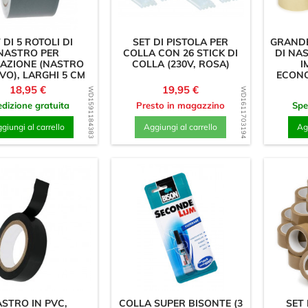
 DI 5 ROTOLI DI
SET DI PISTOLA PER
GRANDE
NASTRO PER
COLLA CON 26 STICK DI
DI NA
RAZIONE (NASTRO
COLLA (230V, ROSA)
I
VO), LARGHI 5 CM
ECONO
Prezzo
Prezzo
18,95 €
19,95 €
WD1591184383
WD1611703194
dizione gratuita
Presto in magazzino
Spe
giungi al carrello
Aggiungi al carrello
Agg
STRO IN PVC,
COLLA SUPER BISONTE (3
SET 