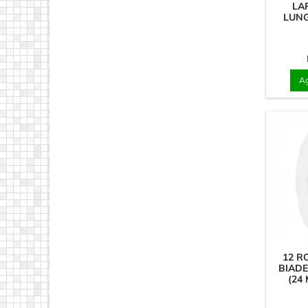
LA
LUNG
Ag
12 R
BIADE
(24