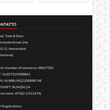
ONTATTO
d, Tools & Deco
nreactorstraat 24a
3 LG Veenendaal
herlands
ch chamber of commerce: 68627092
T: NL857525098B01
AN: NL98BUNQ2206898748
C/SWIFT: BUNQNL2A
and name: WT&D (1512476)
 Registrations: