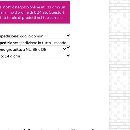
 legno
el nostro negozio online utilizziamo un
 minimo d'ordine di € 24,95. Questa è
ità totale di prodotti nel tuo carrello.
i Woody
spedizione:
oggi o domani
pedizione:
spedizione in tutto il mondo
one gratuita:
a NL, BE e DE
o:
14 giorni