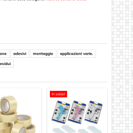
ione
adesivi
montaggio
applicazioni varie.
esidui
In saldo!