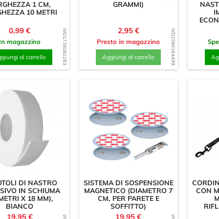
RGHEZZA 1 CM,
GRAMMI)
NAST
HEZZA 10 METRI
I
ECON
Prezzo
Prezzo
0,99 €
2,95 €
WD1738082283
WD1580164499
In magazzino
Presto in magazzino
Spe
giungi al carrello
Aggiungi al carrello
Agg
OTOLI DI NASTRO
SISTEMA DI SOSPENSIONE
CORDIN
SIVO IN SCHIUMA
MAGNETICO (DIAMETRO 7
CON M
 METRI X 18 MM),
CM, PER PARETE E
M
BIANCO
SOFFITTO)
RIF
Prezzo
Prezzo
19,95 €
19,95 €