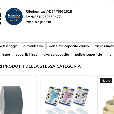
Riferimento:
WD1775932528
EAN:
8719762660477
Peso:
92 grammi
a fissaggio
autoadesivo
massima capacità carico
facile rimoz
 misure
superfici lisce
diverse capacità
pulizia superficie
no r
RI PRODOTTI DELLA STESSA CATEGORIA:
Nuovo