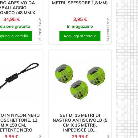
RO ADESIVO DA
METRI, SPESSORE 1,8 MM)
MBALLAGGIO
OMICO (48 MM X
50...
Prezzo
Prezzo
34,95 €
3,95 €
WD1754564820
WD1754844449
dizione gratuita
In magazzino
iungi al carrello
Aggiungi al carrello
O IN NYLON NERO
SET DI 15 METRI DI
OSCHETTONE, 12
NASTRO ANTISCIVOLO (5
M X 150 CM,
CM X 15 METRI),
LETTENTE NERO
IMPEDISCE LO...
Prezzo
Prezzo
9,95 €
29,95 €