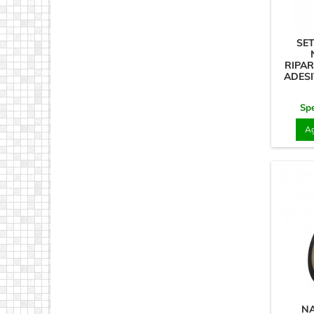
SET
RIPA
ADESI
Spe
Ag
NA