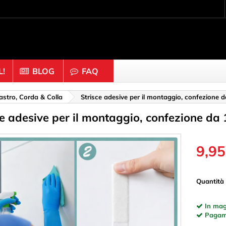
!
BLOG
FAQ
 fissaggio
Legno & Sughero
astro, Corda & Colla
Strisce adesive per il montaggio, confezione 
ce adesive per il montaggio, confezione da 
dadi
Anelli
Bastoni & Blocchi
oglitori & Rete
Cappucci & Bottoni
9,95
 per scaffali
Dado
mpa (dadi a vite)
Dischi
Quantità
one
Emisferi
In mag
ori
Figure
Pagamen
hi & Anelli
Mollette