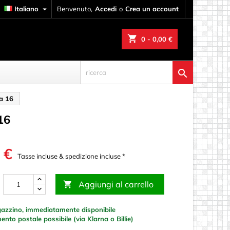
Italiano

Benvenuto,
Accedi
o
Crea un account
shopping_cart
0
- 0,00 €

da 16
16
 €
Tasse incluse & spedizione incluse *
Aggiungi al carrello

azzino, immediatamente disponibile
to postale possibile (via Klarna o Billie)