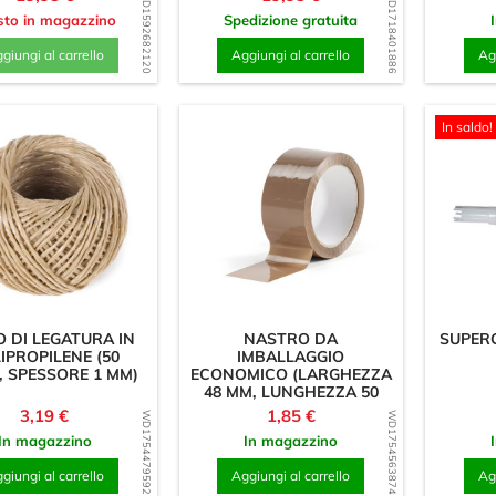
WD1592682120
WD1718401886
sto in magazzino
Spedizione gratuita
giungi al carrello
Aggiungi al carrello
Agg
In saldo!
 DI LEGATURA IN
NASTRO DA
SUPERC
IPROPILENE (50
IMBALLAGGIO
, SPESSORE 1 MM)
ECONOMICO (LARGHEZZA
48 MM, LUNGHEZZA 50
METRI, MARRONE)
Prezzo
Prezzo
3,19 €
1,85 €
WD1754479592
WD1754563874
In magazzino
In magazzino
giungi al carrello
Aggiungi al carrello
Agg