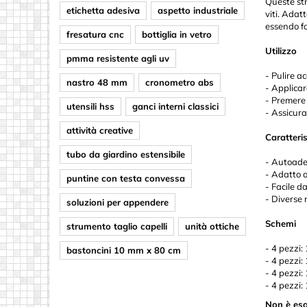
Queste str
etichetta adesiva
aspetto industriale
viti. Adat
essendo fa
fresatura cnc
bottiglia in vetro
Utilizzo
pmma resistente agli uv
- Pulire a
nastro 48 mm
cronometro abs
- Applicar
- Premere 
utensili hss
ganci interni classici
- Assicura
attività creative
Caratteri
tubo da giardino estensibile
- Autoades
- Adatto a
puntine con testa convessa
- Facile d
- Diverse 
soluzioni per appendere
Schemi
strumento taglio capelli
unità ottiche
- 4 pezzi:
bastoncini 10 mm x 80 cm
- 4 pezzi:
- 4 pezzi:
- 4 pezzi:
Non è esa