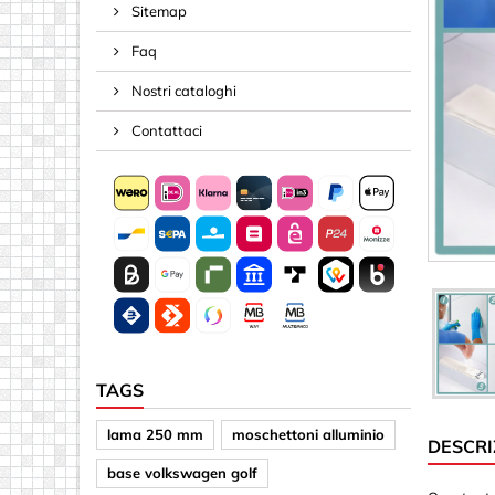
Sitemap
Molle e t
Faq
Nastro, C
Perni & A
Nostri cataloghi
Viti
Contattaci
Acrilico (pl
Altre for
Dischi
Frecce
Lettere &
Materiale
Materiale
TAGS
Piazze
lama 250 mm
moschettoni alluminio
DESCRI
Specchi
base volkswagen golf