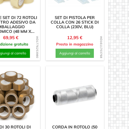
 SET DI 72 ROTOLI
SET DI PISTOLA PER
STRO ADESIVO DA
COLLA CON 26 STICK DI
MBALLAGGIO
COLLA (230V, BLU)
MICO (48 MM X...
Prezzo
Prezzo
69,95 €
12,95 €
WD1776253980
WD1611703768
dizione gratuita
Presto in magazzino
iungi al carrello
Aggiungi al carrello
DI 30 ROTOLI DI
CORDA IN ROTOLO (50