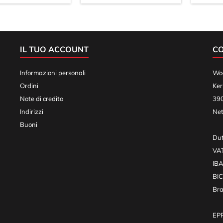
IL TUO ACCOUNT
C
Informazioni personali
Woo
Ordini
Ker
Note di credito
390
Indirizzi
Net
Buoni
Dut
VA
IB
BI
Br
EPR