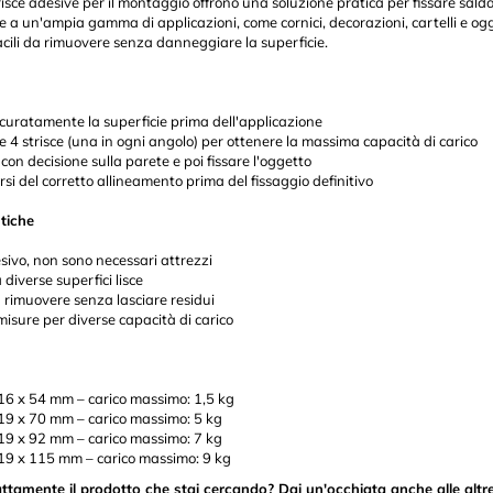
isce adesive per il montaggio offrono una soluzione pratica per fissare salda
te a un'ampia gamma di applicazioni, come cornici, decorazioni, cartelli e og
cili da rimuovere senza danneggiare la superficie.
ccuratamente la superficie prima dell'applicazione
e 4 strisce (una in ogni angolo) per ottenere la massima capacità di carico
con decisione sulla parete e poi fissare l'oggetto
rsi del corretto allineamento prima del fissaggio definitivo
stiche
ivo, non sono necessari attrezzi
 diverse superfici lisce
a rimuovere senza lasciare residui
misure per diverse capacità di carico
 16 x 54 mm – carico massimo: 1,5 kg
 19 x 70 mm – carico massimo: 5 kg
 19 x 92 mm – carico massimo: 7 kg
 19 x 115 mm – carico massimo: 9 kg
ttamente il prodotto che stai cercando? Dai un'occhiata anche alle altre