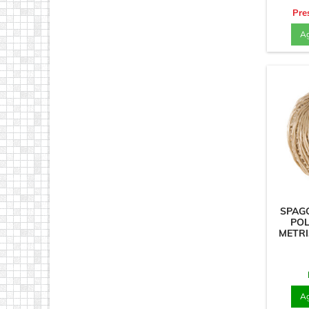
Pre
Ag
SPAGO
POL
METRI
Ag