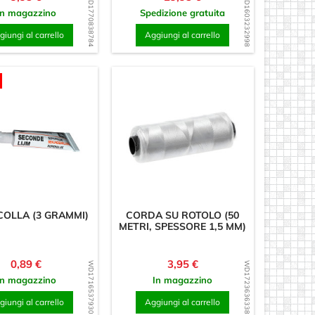
WD1770838784
WD1603232998
In magazzino
Spedizione gratuita
iungi al carrello
Aggiungi al carrello
OLLA (3 GRAMMI)
CORDA SU ROTOLO (50
METRI, SPESSORE 1,5 MM)
Prezzo
Prezzo
0,89 €
3,95 €
WD1716537930
WD1723636338
In magazzino
In magazzino
iungi al carrello
Aggiungi al carrello