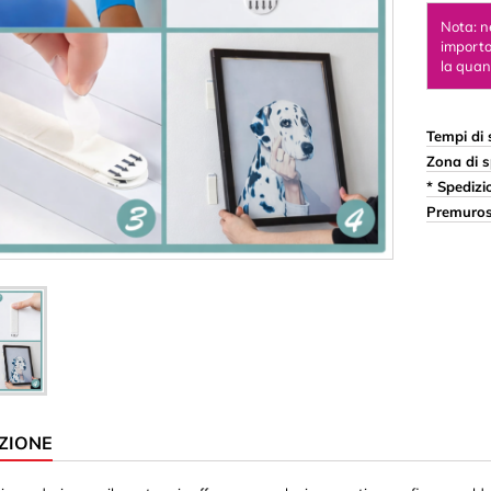
appi
Ornamenti & Sculture in
Nota: n
importo
orda & Colla
Palline & Perline
la quant
ste
Scatola per bambini d
Sughero
Tempi di 
Zona di s
astica)
Magneti
* Spedizi
me
Cilindro/Disco
Premuros
Ganci magnetici
Quadrato/Rettangolo
 Caratteri
 in fogli 3 mm
 in fogli 8 mm
ZIONE