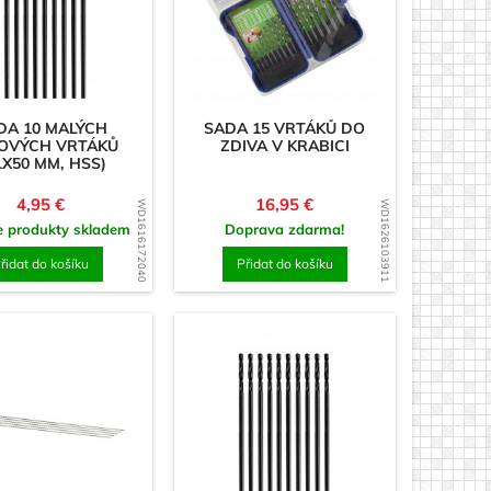
DA 10 MALÝCH
SADA 15 VRTÁKŮ DO
OVÝCH VRTÁKŮ
ZDIVA V KRABICI
1X50 MM, HSS)
Cena
Cena
4,95 €
16,95 €
WD1616172040
WD1626103911
e produkty skladem
Doprava zdarma!
řidat do košíku
Přidat do košíku