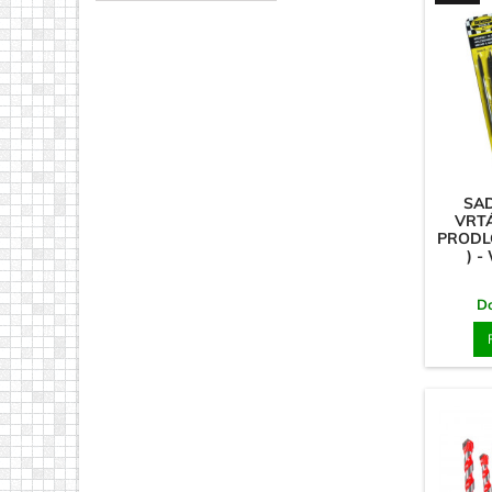
SA
VRT
PRODL
) 
D