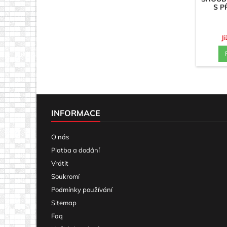
S P
J
INFORMACE
O nás
Platba a dodání
Vrátit
Soukromí
Podmínky používání
Sitemap
Faq