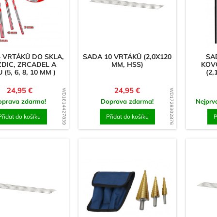
 VRTÁKŮ DO SKLA,
SADA 10 VRTÁKŮ (2,0X120
SA
DIC, ZRCADEL A
MM, HSS)
KOV
(5, 6, 8, 10 MM )
(2,
Cena
Cena
24,95 €
24,95 €
WD1614427839
WD1728302876
oprava zdarma!
Doprava zdarma!
Nejprv
Přidat do košíku
Přidat do košíku
P