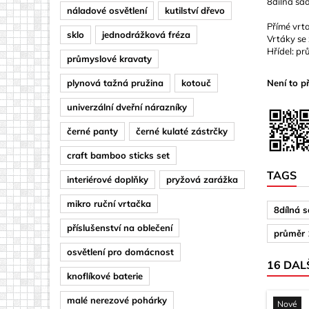
8dílná sa
náladové osvětlení
kutilství dřevo
Přímé vrt
sklo
jednodrážková fréza
Vrtáky se
Hřídel: p
průmyslové kravaty
plynová tažná pružina
kotouč
Není to p
univerzální dveřní nárazníky
černé panty
černé kulaté zástrčky
craft bamboo sticks set
TAGS
interiérové doplňky
pryžová zarážka
mikro ruční vrtačka
8dílná 
příslušenství na oblečení
průměr
osvětlení pro domácnost
16 DAL
knoflíkové baterie
malé nerezové pohárky
Nové