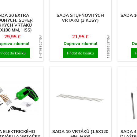
ADA 20 EXTRA
SADA STUPŇOVITÝCH
SADA 1
OUHÝCH, SUPER
VRTÁKŮ (3 KUSY)
NKÝCH VRTÁKŮ
9X100 MM, HSS)
Cena
Cena
29,95 €
21,95 €
WD1728301945
WD1572553831
oprava zdarma!
Doprava zdarma!
Do
Přidat do košíku
Přidat do košíku
P
A ELEKTRICKÉHO
SADA 10 VRTÁKŮ (1,5X120
SADA 4
OVÁKU A VRTAČKY
MM, HSS)
DLAŽDIC