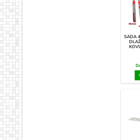
SADA 4
DLAŽ
KOVU 
D