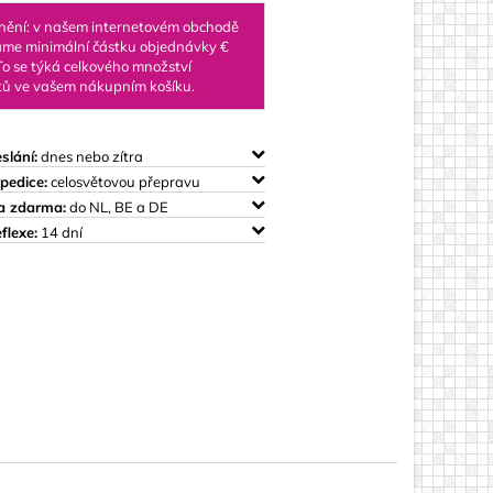
by
nění: v našem internetovém obchodě
me minimální částku objednávky €
To se týká celkového množství
ů ve vašem nákupním košíku.
čka
slání:
dnes nebo zítra
pedice:
celosvětovou přepravu
a zdarma:
do NL, BE a DE
flexe:
14 dní