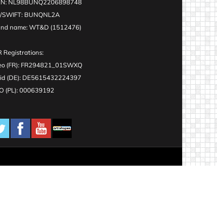
AN: NL98BUNQ2206898748
C/SWIFT: BUNQNL2A
and name: WT&D (1512476)
 Registrations:
eo (FR): FR294821_01SWXQ
id (DE): DE5615432224397
 (PL): 000639192