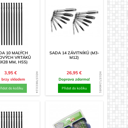
DA 10 MALÝCH
SADA 14 ZÁVITNÍKŮ (M3-
OVÝCH VRTÁKŮ
M12)
8X28 MM, HSS)
Cena
Cena
3,95 €
26,95 €
WD1578833124
WD1571346491
ž brzy skladem
Doprava zdarma!
řidat do košíku
Přidat do košíku