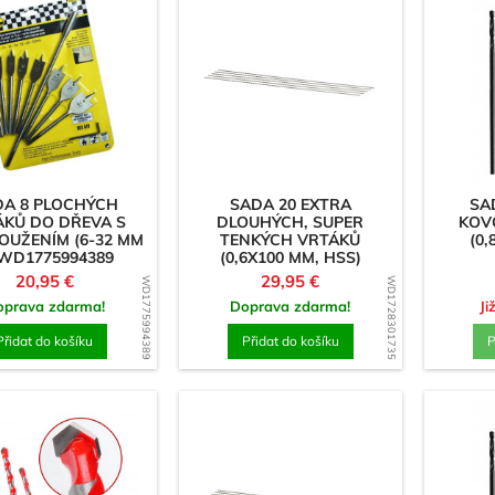
DA 8 PLOCHÝCH
SADA 20 EXTRA
SA
ÁKŮ DO DŘEVA S
DLOUHÝCH, SUPER
KOV
OUŽENÍM (6-32 MM
TENKÝCH VRTÁKŮ
(0,
- WD1775994389
(0,6X100 MM, HSS)
Cena
Cena
20,95 €
29,95 €
WD1775994389
WD1728301735
oprava zdarma!
Doprava zdarma!
Ji
Přidat do košíku
Přidat do košíku
P