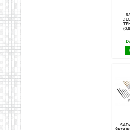
S
DL
TE
(0,
D
SAD
ŠROUB