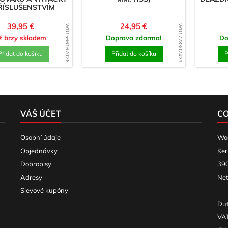
ŘÍSLUŠENSTVÍM
Cena
Cena
39,95 €
24,95 €
WD1566167026
WD1728302421
iž brzy skladem
Doprava zdarma!
Do
Přidat do košíku
Přidat do košíku
P
VÁŠ ÚČET
C
Osobní údaje
Woo
Objednávky
Ker
Dobropisy
390
Adresy
Net
Slevové kupóny
Dut
VA