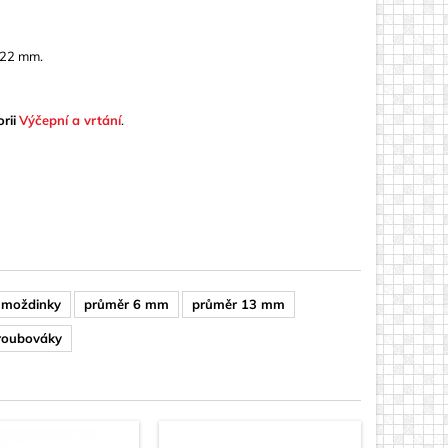
a 22 mm.
rii
Výčepní a vrtání
.
hmoždinky
průměr 6 mm
průměr 13 mm
šroubováky