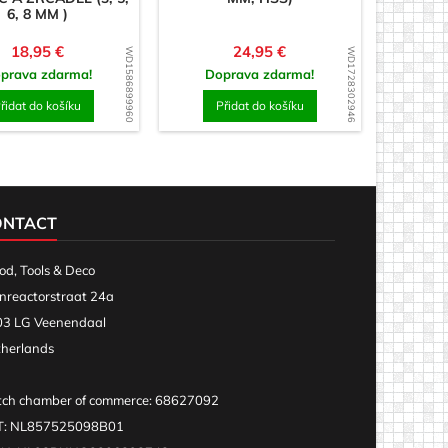
6, 8 MM )
Cena
Cena
18,95 €
24,95 €
WD1586899960
WD1728302946
prava zdarma!
Doprava zdarma!
řidat do košíku
Přidat do košíku
ONTACT
d, Tools & Deco
nreactorstraat 24a
3 LG Veenendaal
herlands
ch chamber of commerce: 68627092
T: NL857525098B01