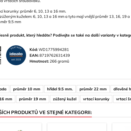
da vrtacích šroubováků.
ací korunky: průměr 6, 10, 13 a 16 mm.
 zúženým kuželem: 6, 10, 13 a 16 mm a tyto mají vnější průměr 13, 16, 19 
růměr 9,5 mm
řesně produkt, který hledáte? Podívejte se také na další varianty v katego
Kód:
WD1775994281
EAN:
8719762631439
Hmotnost:
266 gramů
sada
průměr 10 mm
hřídel 9.5 mm.
průměr 22 mm
dřevěné 
 16 mm
průměr 19 mm
zúžený kužel
vrtací korunky
vrtací 
ŠÍCH PRODUKTŮ VE STEJNÉ KATEGORII: