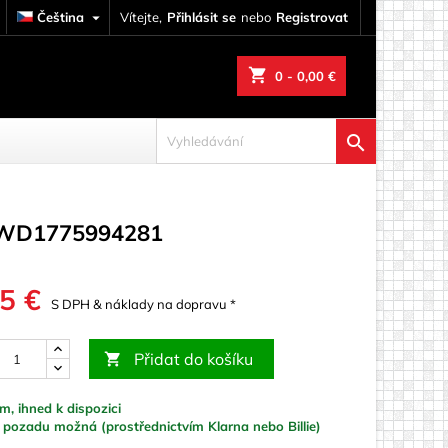
Čeština

Vítejte,
Přihlásit se
nebo
Registrovat
shopping_cart
0
- 0,00 €

- WD1775994281
5 €
S DPH & náklady na dopravu *
Přidat do košíku

, ihned k dispozici
pozadu možná (prostřednictvím Klarna nebo Billie)