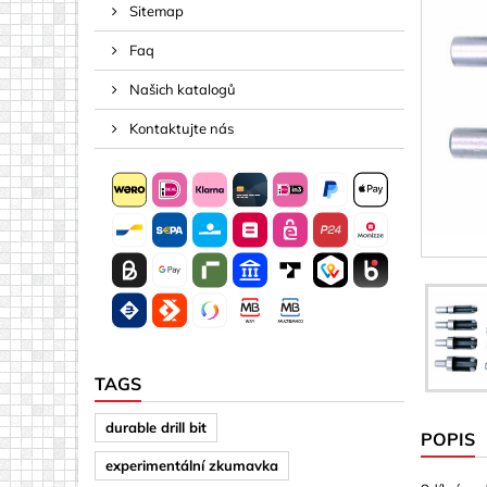
Sitemap
Rozpěrky
Faq
Šrouby
Šrouby m
Našich katalogů
Svorky, Po
Kontaktujte nás
Akryl (plas
Čtverce
Disky
Jiné tvary
Písmena 
Plošný ma
Plošný ma
TAGS
Šipky
durable drill bit
POPIS
Zrcadla
experimentální zkumavka