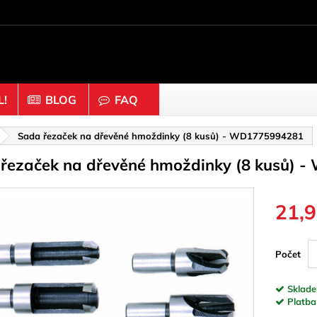
!
BLOG
FAQ
prvky
Dřevo & korek
Sada řezaček na dřevěné hmoždinky (8 kusů) - WD1775994281
řezaček na dřevěné hmoždinky (8 kusů) 
yče
Čepice & Knoflíky
Čísla
i a prsteny
Disky
21,9
Hemisféry
na & Lepidlo
Hůlky a bloky
Počet
ky
Korek
Skladem
konektory
Kostky
Platba 
echy
Kuličky & Korálky