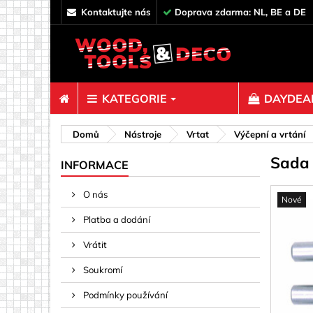
kontaktujte nás
Doprava zdarma: NL, BE a DE
KATEGORIE
DAYDEAL
Spojovací 
Domů
Nástroje
Vrtat
Výčepní a vrtání
Sada 
Čepy & T
INFORMACE
Dekorace
O nás
Nové
Háčky, oč
Platba a dodání
Hřebíky
Páska, La
Vrátit
Peří a zát
Soukromí
Policové 
Podmínky používání
Rampa oř