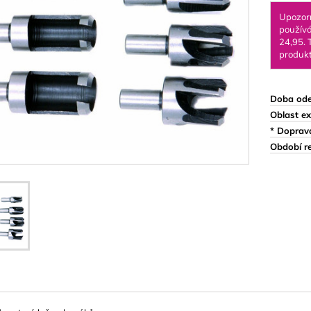
Ornamenty & Dřevořez
Upozor
používá
Prstence
24,95. 
produkt
atice
Špendlíky na prádlo
jiva & Síťovina
Woodyho dětská krabi
Doba ode
t)
Magnety
Oblast ex
* Doprav
Čtverec/Obdélník
Období re
Magnetické háčky
Válec/kotouč
& Znaky
teriál 3 mm
teriál 8 mm