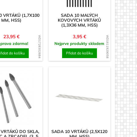
0 VRTÁKŮ (1,7X100
SADA 10 MALÝCH
MM, HSS)
KOVOVÝCH VRTÁKŮ
(1,3X36 MM, HSS)
Cena
Cena
23,95 €
3,95 €
WD1728302684
WD1611929058
prava zdarma!
Nejprve produkty skladem
řidat do košíku
Přidat do košíku
 VRTÁKŮ DO SKLA,
SADA 10 VRTÁKŮ (2,5X120
 A ZRCADEL (3, 5,
MM, HSS)