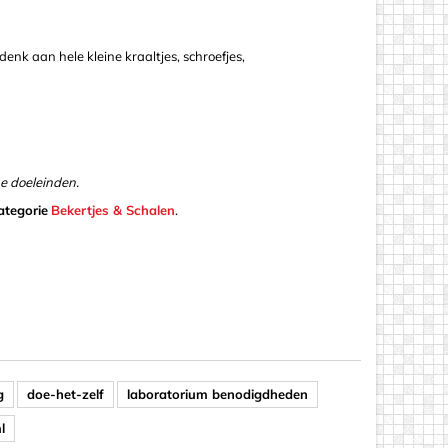
denk aan hele kleine kraaltjes, schroefjes,
he doeleinden.
ategorie
Bekertjes & Schalen
.
g
doe-het-zelf
laboratorium benodigdheden
l