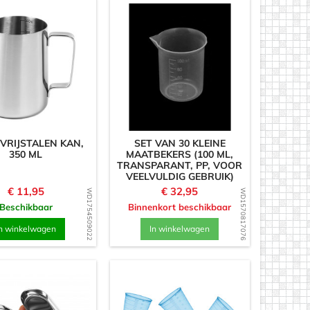
VRIJSTALEN KAN,
SET VAN 30 KLEINE
350 ML
MAATBEKERS (100 ML,
TRANSPARANT, PP, VOOR
VEELVULDIG GEBRUIK)
Prijs
Prijs
€ 11,95
€ 32,95
WD1754509022
WD1570817076
Beschikbaar
Binnenkort beschikbaar
n winkelwagen
In winkelwagen