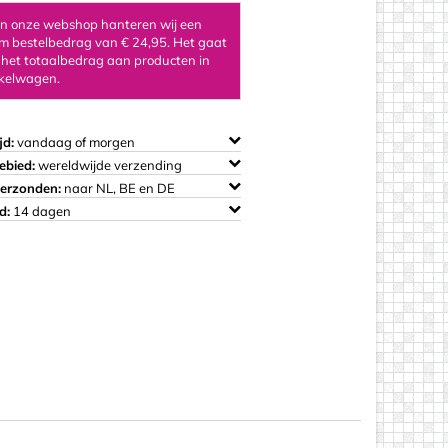
 in onze webshop hanteren wij een
 bestelbedrag van € 24,95. Het gaat
 het totaalbedrag aan producten in
kelwagen.
os
jd:
vandaag of morgen
ebied:
wereldwijde verzending
verzonden:
naar NL, BE en DE
d:
14 dagen