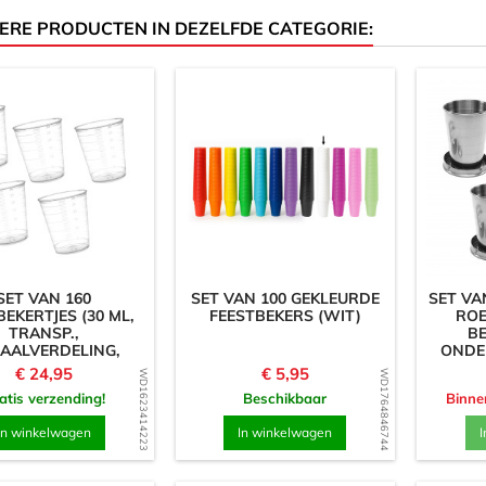
ERE PRODUCTEN IN DEZELFDE CATEGORIE:
SET VAN 160
SET VAN 100 GEKLEURDE
SET V
EKERTJES (30 ML,
FEESTBEKERS (WIT)
ROE
TRANSP.,
BE
AALVERDELING,
ONDER
R VEELVULDIG...
Prijs
Prijs
€ 24,95
€ 5,95
WD1623414223
WD1764846744
atis verzending!
Beschikbaar
Binne
In winkelwagen
In winkelwagen
I