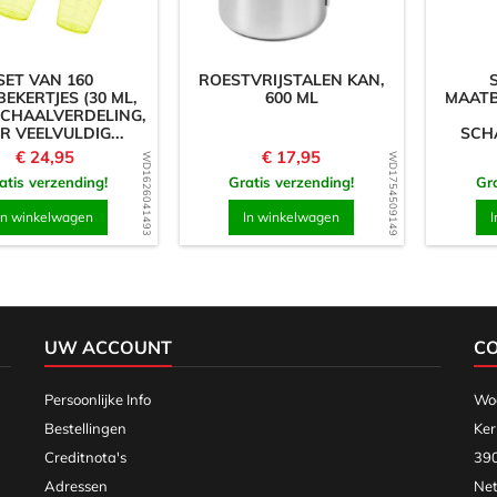
SET VAN 160
ROESTVRIJSTALEN KAN,
EKERTJES (30 ML,
600 ML
MAATB
SCHAALVERDELING,
R VEELVULDIG...
SCH
VOOR
Prijs
Prijs
€ 24,95
€ 17,95
WD1626041493
WD1754509149
atis verzending!
Gratis verzending!
Gra
In winkelwagen
In winkelwagen
I
UW ACCOUNT
C
Persoonlijke Info
Woo
Bestellingen
Ker
Creditnota's
390
Adressen
Net