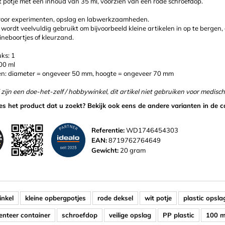
it potje met een inhoud van 35 ml, voorzien van een rode schroefdop.
voor experimenten, opslag en labwerkzaamheden.
l wordt veelvuldig gebruikt om bijvoorbeeld kleine artikelen in op te bergen, 
neboortjes of kleurzand.
ks: 1
00 ml
n: diameter = ongeveer 50 mm, hoogte = ongeveer 70 mm
j zijn een doe-het-zelf / hobbywinkel, dit artikel niet gebruiken voor medisc
ies het product dat u zoekt? Bekijk ook eens de andere varianten in de c
Referentie:
WD1746454303
EAN:
8719762764649
Gewicht:
20 gram
nkel
kleine opbergpotjes
rode deksel
wit potje
plastic opsla
enteer container
schroefdop
veilige opslag
PP plastic
100 m