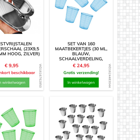
STVRIJSTALEN
SET VAN 160
RSCHAAL (23X9,5
MAATBEKERTJES (30 ML,
 MM HOOG, ZILVER)
BLAUW,
SCHAALVERDELING,
VOOR VEELVULDIG...
Prijs
Prijs
€ 9,95
€ 24,95
WD1616762850
WD1624483044
nkort beschikbaar
Gratis verzending!
n winkelwagen
In winkelwagen