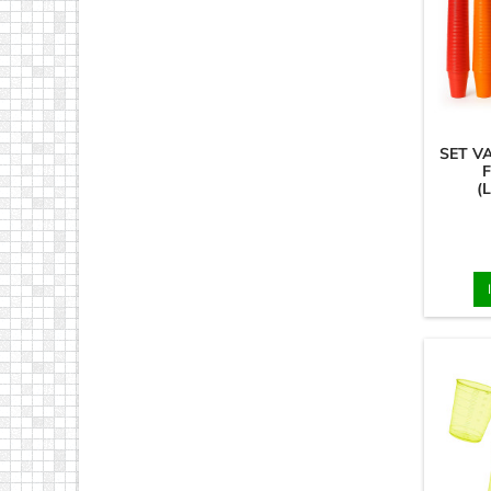
SET V
(