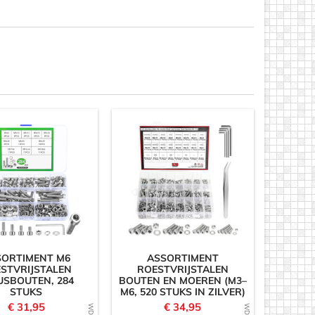
SORTIMENT M6
ASSORTIMENT
STVRIJSTALEN
ROESTVRIJSTALEN
USBOUTEN, 284
BOUTEN EN MOEREN (M3–
STUKS
M6, 520 STUKS IN ZILVER)
Prijs
Prijs
€ 31,95
€ 34,95