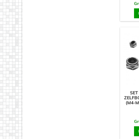
Gr
SET
ZELFB
(M4-M
Gr