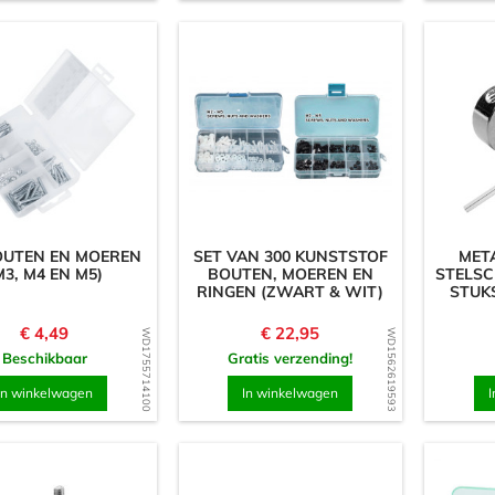
OUTEN EN MOEREN
SET VAN 300 KUNSTSTOF
MET
M3, M4 EN M5)
BOUTEN, MOEREN EN
STELSC
RINGEN (ZWART & WIT)
STUKS
Prijs
Prijs
€ 4,49
€ 22,95
WD1755714100
WD1562619593
Beschikbaar
Gratis verzending!
In winkelwagen
In winkelwagen
I