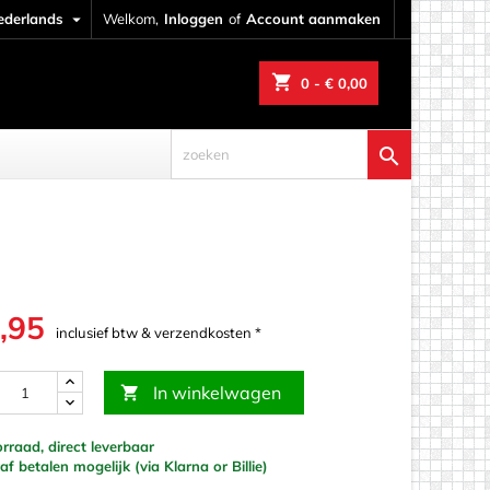
ederlands

Welkom,
Inloggen
of
Account aanmaken
shopping_cart
0
- € 0,00

,95
inclusief btw & verzendkosten *
In winkelwagen

raad, direct leverbaar
werk
f betalen mogelijk (via Klarna or Billie)