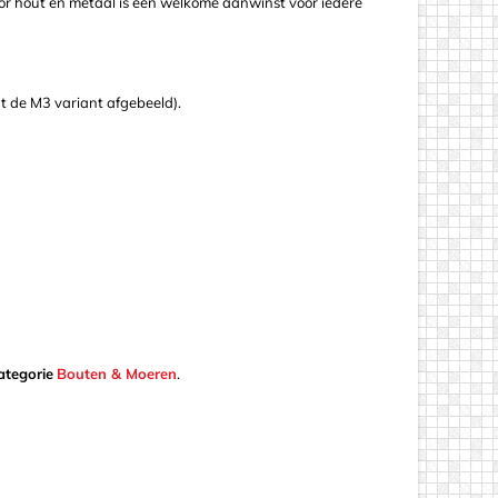
oor hout en metaal is een welkome aanwinst voor iedere
at de M3 variant afgebeeld).
ategorie
Bouten & Moeren
.