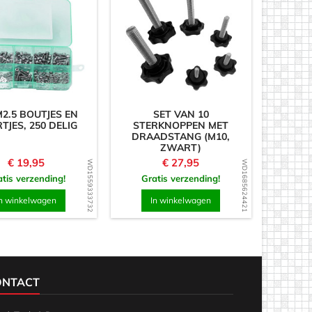
M2.5 BOUTJES EN
SET VAN 10
TJES, 250 DELIG
STERKNOPPEN MET
DRAADSTANG (M10,
ZWART)
Prijs
Prijs
€ 19,95
€ 27,95
WD1559333732
WD1685624421
tis verzending!
Gratis verzending!
n winkelwagen
In winkelwagen
ONTACT