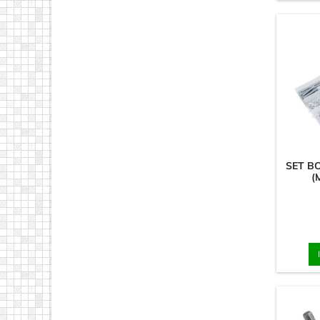
SET B
(