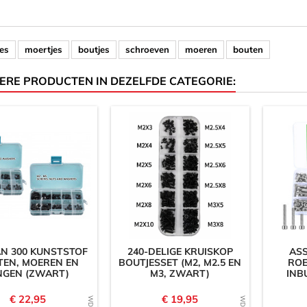
jes
moertjes
boutjes
schroeven
moeren
bouten
ERE PRODUCTEN IN DEZELFDE CATEGORIE:
AN 300 KUNSTSTOF
240-DELIGE KRUISKOP
AS
TEN, MOEREN EN
BOUTJESSET (M2, M2.5 EN
ROE
NGEN (ZWART)
M3, ZWART)
INB
Prijs
Prijs
€ 22,95
€ 19,95