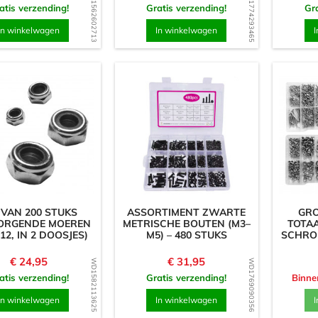
WD1562602713
WD1774293465
atis verzending!
Gratis verzending!
Gra
In winkelwagen
In winkelwagen
I
 VAN 200 STUKS
ASSORTIMENT ZWARTE
GRO
ORGENDE MOEREN
METRISCHE BOUTEN (M3–
TOTAA
12, IN 2 DOOSJES)
M5) – 480 STUKS
SCHROE
Prijs
Prijs
€ 24,95
€ 31,95
WD1582113625
WD1769090356
atis verzending!
Gratis verzending!
Binne
In winkelwagen
In winkelwagen
I