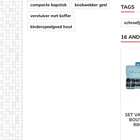
compacte kapstok
kookwekker geel
TAGS
verstuiver met koffer
schroef
kinderspeelgoed hout
16 AND
SET V
BOU
RI