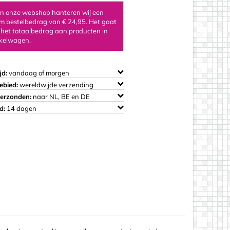
 in onze webshop hanteren wij een
 bestelbedrag van € 24,95. Het gaat
 het totaalbedrag aan producten in
kelwagen.
os
jd:
vandaag of morgen
ebied:
wereldwijde verzending
verzonden:
naar NL, BE en DE
d:
14 dagen