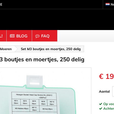
DE
N
!
BLOG
FAQ
s
Knutselhout & Kurk
 Moeren
Set M3 boutjes en moertjes, 250 delig
3 boutjes en moertjes, 250 delig
ouders
Ballen & Kralen
 Moeren
Dobbelstenen
Doppen & Knoppen
€ 19
gen & Ringen
Figuren
 Binders & Gaas
Halve bollen
Aantal
Staafjes
Kurk
Op voor
inders
Ornamenten & Houtsnij
Achtera
eren
Ringen