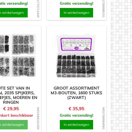
WD1770712445
WD1769088151
tis verzending!
Gratis verzending!
n winkelwagen
In winkelwagen
TE SET VAN IN
GROOT ASSORTIMENT
L 2035 SPIJKERS,
M3-BOUTEN, 1600 STUKS
FJES, MOEREN EN
(ZWART)
RINGEN
Prijs
Prijs
€ 29,95
€ 35,95
WD1598102250
WD1769084581
nkort beschikbaar
Gratis verzending!
n winkelwagen
In winkelwagen