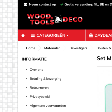
neem contact op
Gratis verzending: NL, BE en 
CATEGORIEËN
DAYDEAL
Bevestiger
Home
Materialen
Bevestigers
Bouten &
Set M
Afstandh
INFORMATIE
Bouten &
Over ons
Decoratie
Betaling & bezorging
Haken, O
Klemmen,
Retourneren
Pinnen & 
Privacybeleid
Plankverb
Algemene voorwaarden
Rampamo