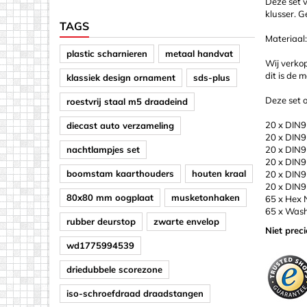
Deze set 
klusser. G
TAGS
Materiaal:
plastic scharnieren
metaal handvat
Wij verkop
dit is de 
klassiek design ornament
sds-plus
Deze set 
roestvrij staal m5 draadeind
20 x DIN9
diecast auto verzameling
20 x DIN9
nachtlampjes set
20 x DIN9
20 x DIN9
boomstam kaarthouders
houten kraal
20 x DIN
20 x DIN
80x80 mm oogplaat
musketonhaken
65 x Hex 
65 x Wash
rubber deurstop
zwarte envelop
Niet prec
wd1775994539
driedubbele scorezone
iso-schroefdraad draadstangen