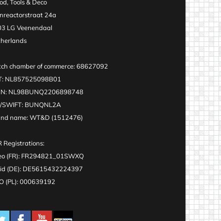
d, Tools & Deco
nreactorstraat 24a
3 LG Veenendaal
herlands
ch chamber of commerce: 68627092
T: NL857525098B01
AN: NL98BUNQ2206898748
C/SWIFT: BUNQNL2A
and name: WT&D (1512476)
 Registrations:
eo (FR): FR294821_01SWXQ
id (DE): DE5615432224397
 (PL): 000639192