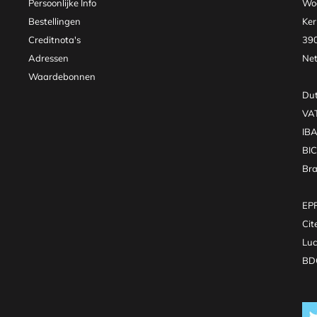
Persoonlijke Info
Woo
Bestellingen
Ker
Creditnota's
390
Adressen
Net
Waardebonnen
Dut
VA
IB
BI
Br
EPR
Cit
Luc
BDO