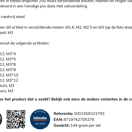
van in totaal ongeveer 250 stuks verschillende bouten, moeren en ringen v
eleverd in een handige pvc doos met vakverdeling.
 roestvrij staal
en dit artikel in verschillende maten: M1.6, M2, M2.5 en M3 (op de foto sta
maat: M3
omvat de volgende artikelen:
12, M3*4
12, M3*5
12, M3*6
12, M3*8
912, M3*10
912, M3*12
Nuts, M3
ers, M3
ies het product dat u zoekt? Bekijk ook eens de andere varianten in de c
Referentie:
WD1559333793
EAN:
8719762705376
Gewicht:
144 gram per set