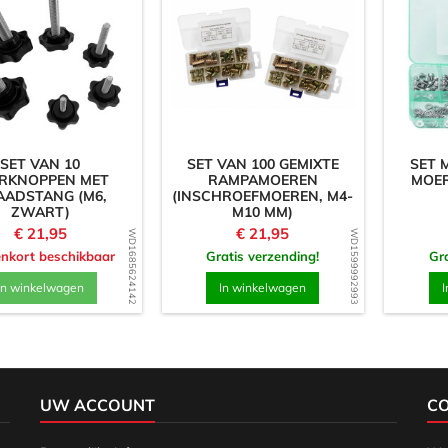
SET VAN 10
SET VAN 100 GEMIXTE
SET 
RKNOPPEN MET
RAMPAMOEREN
MOER
AADSTANG (M6,
(INSCHROEFMOEREN, M4-
ZWART)
M10 MM)
Prijs
Prijs
€ 21,95
€ 21,95
WD1685624142
WD1599992993
nkort beschikbaar
Gratis verzending!
Gra
In winkelwagen
In winkelwagen
I
UW ACCOUNT
C