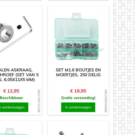
ALEN ASKRAAG,
SET M1.6 BOUTJES EN
HROEF (SET VAN 5
MOERTJES, 250 DELIG
, 6.05X11X5 MM)
Prijs
Prijs
€ 12,95
€ 19,95
WD1745772158
WD1559332686
Beschikbaar
Gratis verzending!
n winkelwagen
In winkelwagen