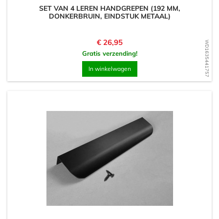
SET VAN 4 LEREN HANDGREPEN (192 MM,
DONKERBRUIN, EINDSTUK METAAL)
Prijs
€ 26,95
WD1635441757
Gratis verzending!
In winkelwagen