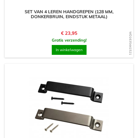
SET VAN 4 LEREN HANDGREPEN (128 MM,
DONKERBRUIN, EINDSTUK METAAL)
Prijs
€ 23,95
WD1635441521
Gratis verzending!
In winkelwagen