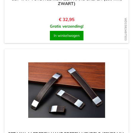
ZWART)
Prijs
€ 32,95
WD1582497503
Gratis verzending!
In winkelwagen