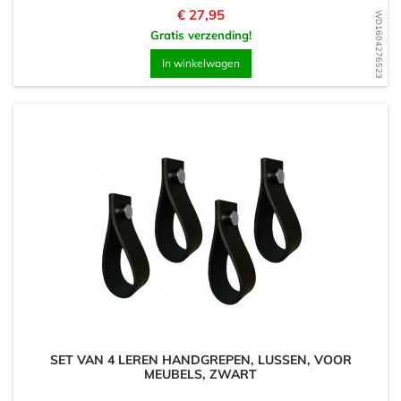
Prijs
€ 27,95
WD1604276523
Gratis verzending!
In winkelwagen
SET VAN 4 LEREN HANDGREPEN, LUSSEN, VOOR
MEUBELS, ZWART