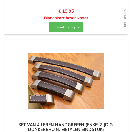
Prijs
€ 19,95
WD1603109365
Binnenkort beschikbaar
In winkelwagen
SET VAN 4 LEREN HANDGREPEN (ENKELZIJDIG,
DONKERBRUIN, METALEN EINDSTUK)