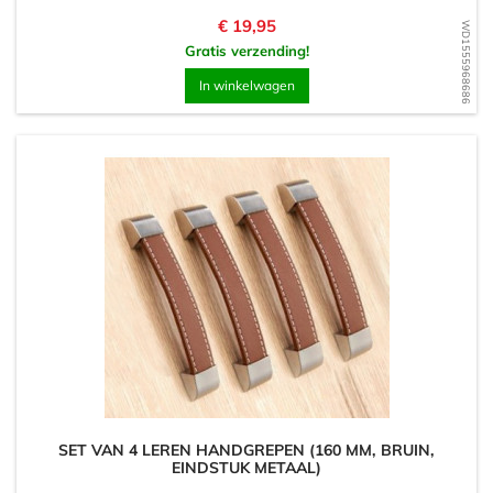
Prijs
€ 19,95
WD1555968686
Gratis verzending!
In winkelwagen
SET VAN 4 LEREN HANDGREPEN (160 MM, BRUIN,
EINDSTUK METAAL)