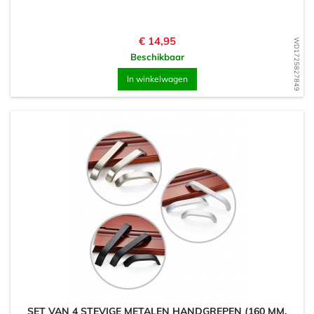
Prijs
€ 14,95
WD1725827849
Beschikbaar
In winkelwagen
SET VAN 4 STEVIGE METALEN HANDGREPEN (160 MM,