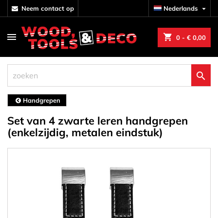
neem contact op
Nederlands

shopping_cart
0
- € 0,00

Handgrepen
Set van 4 zwarte leren handgrepen
(enkelzijdig, metalen eindstuk)