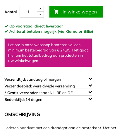
In winkelwagen

Aantal
Op voorraad, direct leverbaar
Achteraf betalen mogelijk (via Klarna or Billie)
Let op: in onze webshop hanteren wij een
minimum bestelbedrag van € 24,95. Het gaat
hier om het totaalbedrag aan producten in
uw winkelwagen.
Verzendtijd:
vandaag of morgen
Verzendgebied:
wereldwijde verzending
* Gratis verzonden:
naar NL, BE en DE
Bedenktijd:
14 dagen
OMSCHRIJVING
Lederen handvat met een draadgat aan de achterkant. Met het