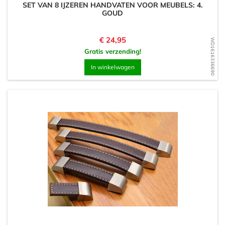
SET VAN 8 IJZEREN HANDVATEN VOOR MEUBELS: 4.
GOUD
Prijs
€ 24,95
WD1616336690
Gratis verzending!
In winkelwagen