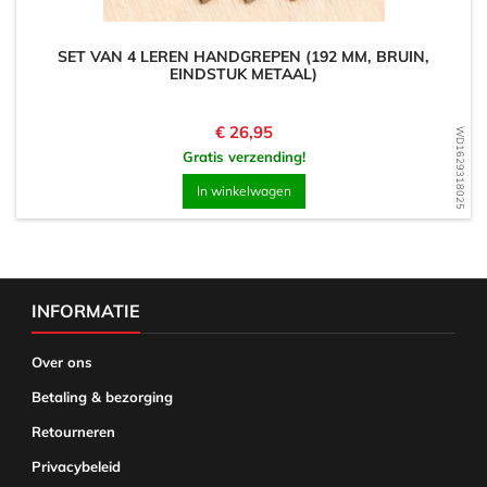
SET VAN 4 LEREN HANDGREPEN (192 MM, BRUIN,
EINDSTUK METAAL)
Prijs
€ 26,95
WD1629318025
Gratis verzending!
In winkelwagen
INFORMATIE
Over ons
Betaling & bezorging
Retourneren
Privacybeleid