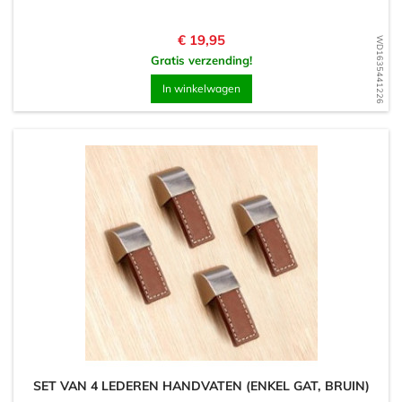
Prijs
€ 19,95
WD1635441226
Gratis verzending!
In winkelwagen
SET VAN 4 LEDEREN HANDVATEN (ENKEL GAT, BRUIN)