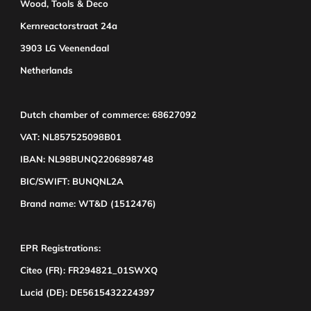
Wood, Tools & Deco
Kernreactorstraat 24a
3903 LG Veenendaal
Netherlands
Dutch chamber of commerce: 68627092
VAT: NL857525098B01
IBAN: NL98BUNQ2206898748
BIC/SWIFT: BUNQNL2A
Brand name: WT&D (1512476)
EPR Registrations:
Citeo (FR): FR294821_01SWXQ
Lucid (DE): DE5615432224397