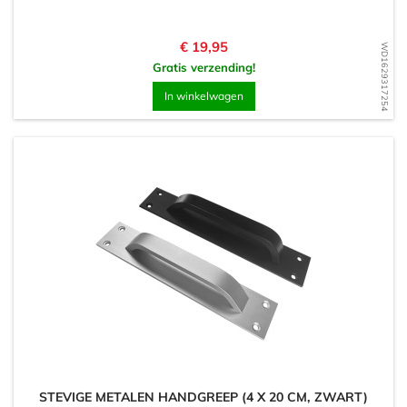
Prijs
€ 19,95
WD1629317254
Gratis verzending!
In winkelwagen
STEVIGE METALEN HANDGREEP (4 X 20 CM, ZWART)