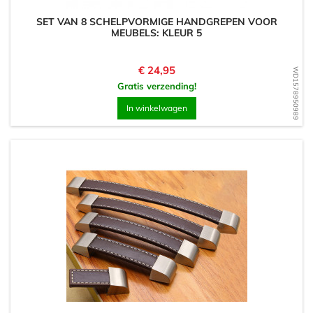
SET VAN 8 SCHELPVORMIGE HANDGREPEN VOOR
MEUBELS: KLEUR 5
Prijs
€ 24,95
WD1578950989
Gratis verzending!
In winkelwagen