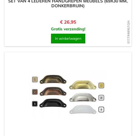
SET VAN 4 LEDEREN HANDGREPEN MEUBELS (69X30 MM,
DONKERBRUIN)
Prijs
€ 26,95
WD1568841110
Gratis verzending!
In winkelwagen