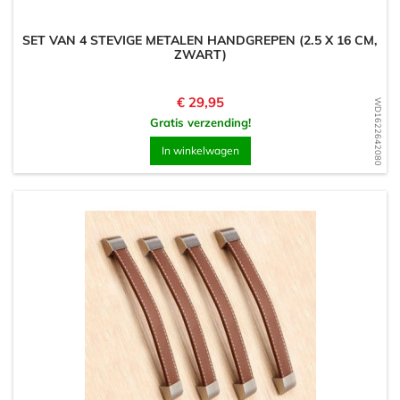
SET VAN 4 STEVIGE METALEN HANDGREPEN (2.5 X 16 CM,
ZWART)
Prijs
€ 29,95
WD1622642080
Gratis verzending!
In winkelwagen