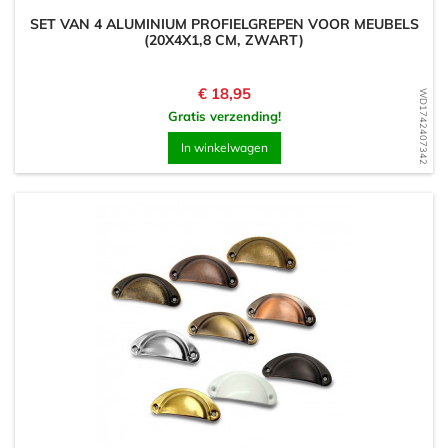
SET VAN 4 ALUMINIUM PROFIELGREPEN VOOR MEUBELS
(20X4X1,8 CM, ZWART)
Prijs
€ 18,95
WD1742407342
Gratis verzending!
In winkelwagen