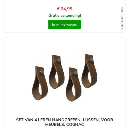
Prijs
€ 24,95
WD1629317911
Gratis verzending!
In winkelwagen
SET VAN 4 LEREN HANDGREPEN, LUSSEN, VOOR
MEUBELS, COGNAC