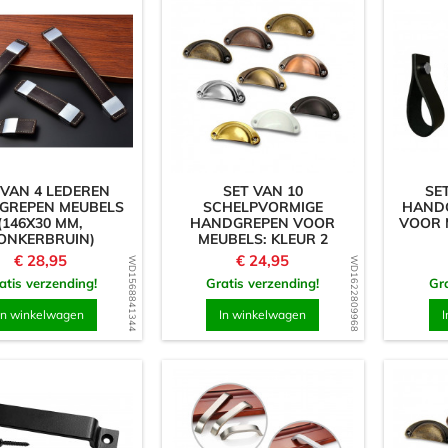
 VAN 4 LEDEREN
SET VAN 10
SE
GREPEN MEUBELS
SCHELPVORMIGE
HANDG
(146X30 MM,
HANDGREPEN VOOR
VOOR 
ONKERBRUIN)
MEUBELS: KLEUR 2
Prijs
Prijs
€ 28,95
€ 24,95
WD1568841344
WD1622809968
atis verzending!
Gratis verzending!
Gra
In winkelwagen
In winkelwagen
I