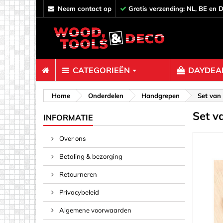
neem contact op
Gratis verzending: NL, BE en 
CATEGORIEËN
DAYDEAL
Bevestiger
Home
Onderdelen
Handgrepen
Set van
Set v
Afstandh
INFORMATIE
Bouten &
Over ons
Decoratie
Betaling & bezorging
Haken, O
Klemmen,
Retourneren
Pinnen & 
Privacybeleid
Plankverb
Algemene voorwaarden
Rampamo