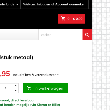
ederlands

Welkom,
Inloggen
of
Account aanmaken
shopping_cart
0
- € 0,00

dstuk metaal)
,95
inclusief btw & verzendkosten *
In winkelwagen

raad, direct leverbaar
werk
f betalen mogelijk (via Klarna or Billie)