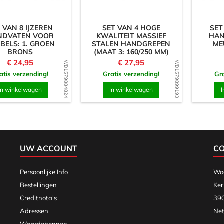
 VAN 8 IJZEREN
SET VAN 4 HOGE
SET
NDVATEN VOOR
KWALITEIT MASSIEF
HAN
BELS: 1. GROEN
STALEN HANDGREPEN
ME
BRONS
(MAAT 3: 160/250 MM)
Prijs
Prijs
€ 24,95
€ 27,95
WD1579884824
WD1579899193
atis verzending!
Gratis verzending!
Gra
In winkelwagen
In winkelwagen
I
UW ACCOUNT
C
Persoonlijke Info
Woo
Bestellingen
Ker
Creditnota's
390
Adressen
Net