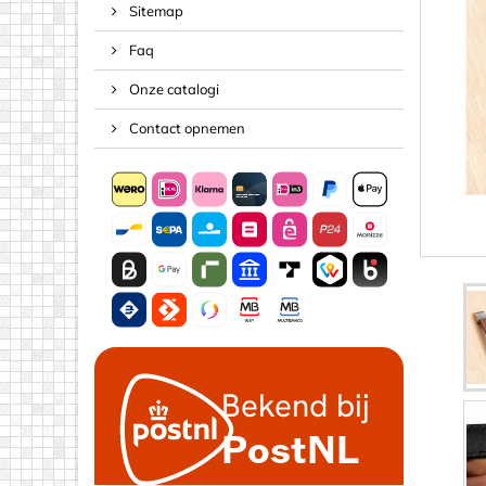
Sitemap
Schroeve
Faq
Spijkers
Tape, Tou
Onze catalogi
Veren & P
Contact opnemen
Acrylaat (p
Andere v
Letters &
Pijlen
Plaatmat
Plaatmat
Schijfjes
Spiegeltj
Vierkantj