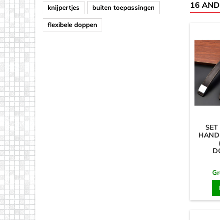
16 AND
knijpertjes
buiten toepassingen
flexibele doppen
SET
HAND
D
Gr