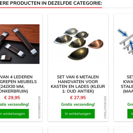
ERE PRODUCTEN IN DEZELFDE CATEGORIE:
 VAN 4 LEDEREN
SET VAN 6 METALEN
SE
GREPEN MEUBELS
HANDVATEN VOOR
KWA
(242X30 MM,
KASTEN EN LADES (KLEUR
STAL
ONKERBRUIN)
1: OUD ANTIEK)
(MAA
Prijs
Prijs
€ 29,95
€ 27,95
WD1568842030
WD1604275663
atis verzending!
Gratis verzending!
Gra
In winkelwagen
In winkelwagen
I