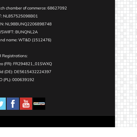
ch chamber of commerce: 68627092
T: NL857525098B01
AN: NL98BUNQ2206898748
C/SWIFT: BUNQNL2A
and name: WT&D (1512476)
 Registrations:
eo (FR): FR294821_01SWXQ
id (DE): DE5615432224397
 (PL): 000639192