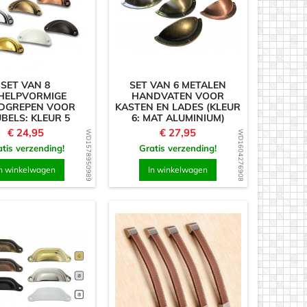
SET VAN 8
SET VAN 6 METALEN
HELPVORMIGE
HANDVATEN VOOR
DGREPEN VOOR
KASTEN EN LADES (KLEUR
BELS: KLEUR 5
6: MAT ALUMINIUM)
Prijs
Prijs
€ 24,95
€ 27,95
WD1578950989
WD1604276908
tis verzending!
Gratis verzending!
n winkelwagen
In winkelwagen