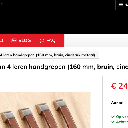
DE
N
!
BLOG
FAQ
s
Knutselhout & Kurk
 4 leren handgrepen (160 mm, bruin, eindstuk metaal)
an 4 leren handgrepen (160 mm, bruin, ein
ouders
Ballen & Kralen
 Moeren
Dobbelstenen
Doppen & Knoppen
€ 24
gen & Ringen
Figuren
 Binders & Gaas
Halve bollen
Aantal
Staafjes
Kurk
Op voor
inders
Ornamenten & Houtsnij
Achtera
eren
Ringen