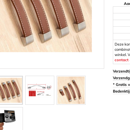
Aan
n
Schijven
Stokjes & Blokken
w & Lijm
Wasknijpers
luggen
Woody&#39;s Kinderdo
lastic)
Magneten
Deze kor
combinat
winkel. 
ormen
Cylinder/Schijf
contact
 Tekens
Magneethaken
Verzendti
Vierkant/Rechthoek
Verzendg
eriaal 3 mm
* Gratis 
eriaal 8 mm
Bedenktij
es
es