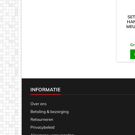
SET
HA
MEU
Gr
INFORMATIE
Over ons
Betaling & bezorging
Retourneren
Privacybeleid