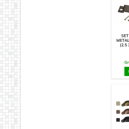
SET
META
(2.5
Gr