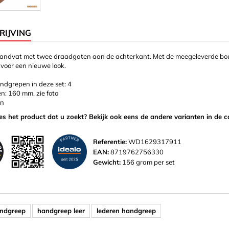
IJVING
andvat met twee draadgaten aan de achterkant. Met de meegeleverde bou
 voor een nieuwe look.
ndgrepen in deze set: 4
n: 160 mm, zie foto
in
ies het product dat u zoekt? Bekijk ook eens de andere varianten in de c
Referentie:
WD1629317911
EAN:
8719762756330
Gewicht:
156 gram per set
andgreep
handgreep leer
lederen handgreep