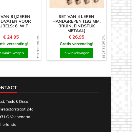
 VAN 8 IJZEREN
SET VAN 4 LEREN
DVATEN VOOR
HANDGREPEN (192 MM,
UBELS: 6. WIT
BRUIN, EINDSTUK
METAAL)
Prijs
Prijs
€ 24,95
€ 26,95
WD1616337104
WD1629318025
tis verzending!
Gratis verzending!
n winkelwagen
In winkelwagen
ONTACT
d, Tools & Deco
nreactorstraat 24a
3 LG Veenendaal
herlands