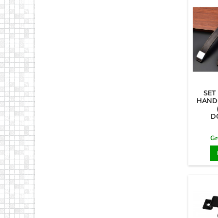
SET
HAND
D
Gr