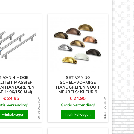
T VAN 4 HOGE
SET VAN 10
LITEIT MASSIEF
SCHELPVORMIGE
EN HANDGREPEN
HANDGREPEN VOOR
T 1: 96/150 MM)
MEUBELS: KLEUR 9
Prijs
Prijs
€ 24,95
€ 24,95
WD1579898268
WD1622036991
tis verzending!
Gratis verzending!
n winkelwagen
In winkelwagen