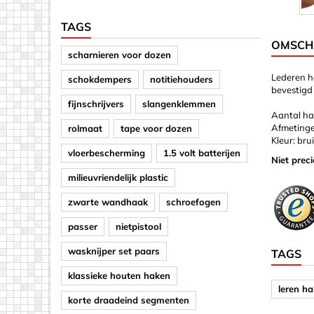
TAGS
OMSCHR
scharnieren voor dozen
Lederen h
schokdempers
notitiehouders
bevestigd
fijnschrijvers
slangenklemmen
Aantal ha
Afmetinge
rolmaat
tape voor dozen
Kleur: bru
vloerbescherming
1.5 volt batterijen
Niet prec
milieuvriendelijk plastic
zwarte wandhaak
schroefogen
passer
nietpistool
wasknijper set paars
TAGS
klassieke houten haken
leren h
korte draadeind segmenten