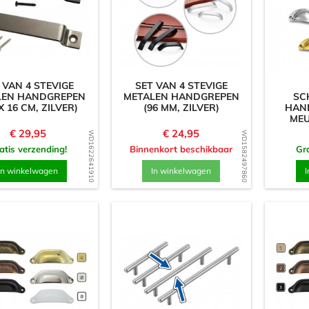
 VAN 4 STEVIGE
SET VAN 4 STEVIGE
LEN HANDGREPEN
METALEN HANDGREPEN
SC
 X 16 CM, ZILVER)
(96 MM, ZILVER)
HAN
MEU
Prijs
Prijs
€ 29,95
€ 24,95
WD1622641910
WD1582497860
atis verzending!
Binnenkort beschikbaar
Gra
In winkelwagen
In winkelwagen
I