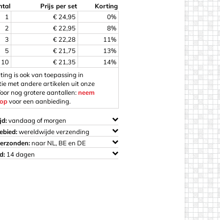
tal
Prijs per set
Korting
1
€ 24,95
0%
2
€ 22,95
8%
3
€ 22,28
11%
5
€ 21,75
13%
os
10
€ 21,35
14%
ting is ook van toepassing in
ie met andere artikelen uit onze
Voor nog grotere aantallen:
neem
 op
voor een aanbieding.
jd:
vandaag of morgen
ebied:
wereldwijde verzending
verzonden:
naar NL, BE en DE
d:
14 dagen