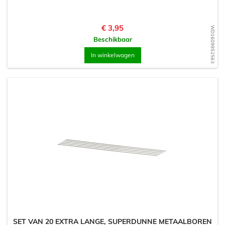
Prijs
€ 3,95
WD1609952563
Beschikbaar
In winkelwagen
SET VAN 20 EXTRA LANGE, SUPERDUNNE METAALBOREN