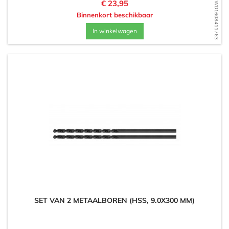
Prijs
€ 23,95
WD1608411763
Binnenkort beschikbaar
In winkelwagen
SET VAN 2 METAALBOREN (HSS, 9.0X300 MM)