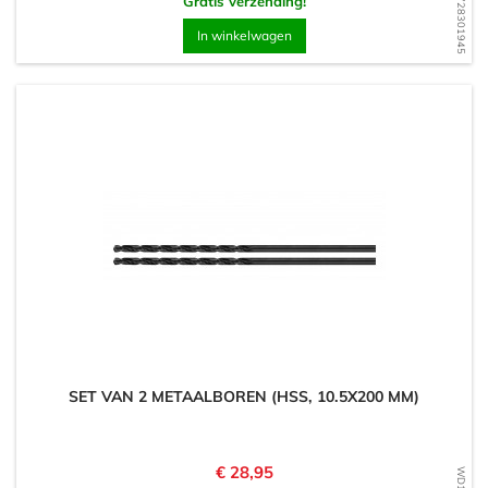
WD1728301945
Gratis verzending!
In winkelwagen
SET VAN 2 METAALBOREN (HSS, 10.5X200 MM)
Prijs
€ 28,95