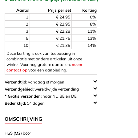
Aantal
Prijs per set
Korting
1
€ 24,95
0%
2
€ 22,95
8%
3
€ 22,28
11%
5
€ 21,75
13%
10
€ 21,35
14%
Deze korting is ook van toepassing in
combinatie met andere artikelen uit onze
winkel. Voor nog grotere aantallen:
neem
contact op
voor een aanbieding.
Verzendtijd:
vandaag of morgen
Verzendgebied:
wereldwijde verzending
* Gratis verzonden:
naar NL, BE en DE
Bedenktijd:
14 dagen
OMSCHRIJVING
HSS (M2) boor