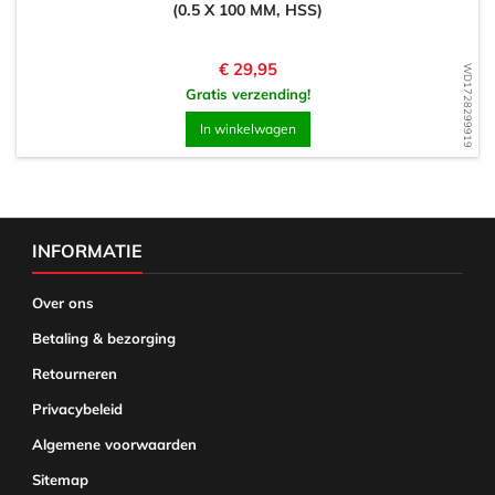
(0.5 X 100 MM, HSS)
Prijs
€ 29,95
WD1728299919
Gratis verzending!
In winkelwagen
INFORMATIE
Over ons
Betaling & bezorging
Retourneren
Privacybeleid
Algemene voorwaarden
Sitemap