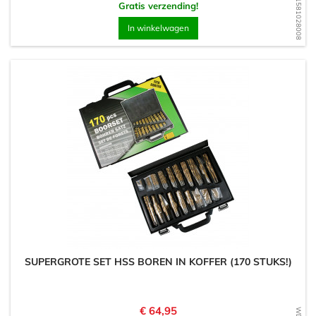
WD1581028008
Gratis verzending!
In winkelwagen
SUPERGROTE SET HSS BOREN IN KOFFER (170 STUKS!)
Prijs
€ 64,95