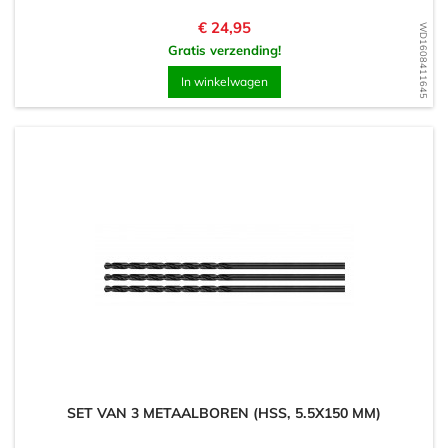
Prijs
€ 24,95
WD1608411645
Gratis verzending!
In winkelwagen
SET VAN 3 METAALBOREN (HSS, 5.5X150 MM)