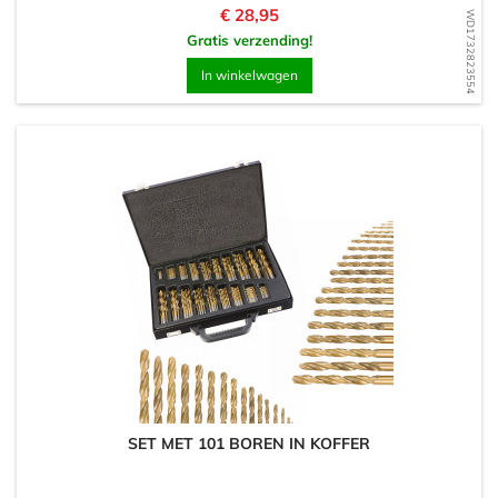
Prijs
€ 28,95
WD1732823554
Gratis verzending!
In winkelwagen
SET MET 101 BOREN IN KOFFER