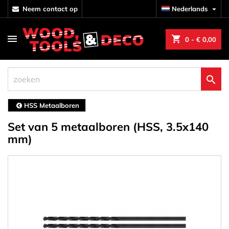
neem contact op
Nederlands

shopping_cart
0
- € 0,00

HSS Metaalboren
Set van 5 metaalboren (HSS, 3.5x140
mm)