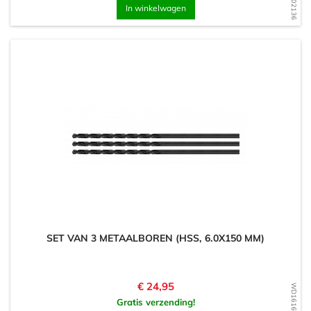
In winkelwagen
SET VAN 3 METAALBOREN (HSS, 6.0X150 MM)
Prijs
€ 24,95
WD1616712057
Gratis verzending!