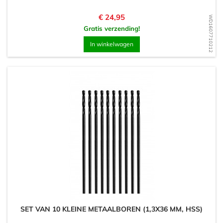
Prijs
€ 24,95
WD1607710212
Gratis verzending!
In winkelwagen
SET VAN 10 KLEINE METAALBOREN (1,3X36 MM, HSS)