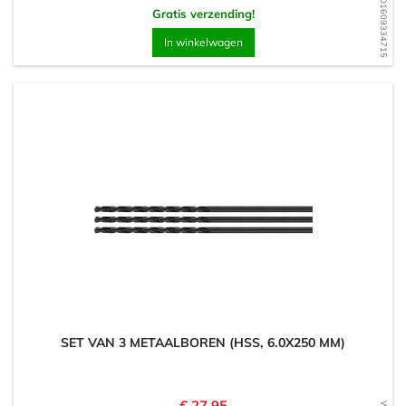
WD1609334715
Gratis verzending!
In winkelwagen
SET VAN 3 METAALBOREN (HSS, 6.0X250 MM)
Prijs
€ 27,95