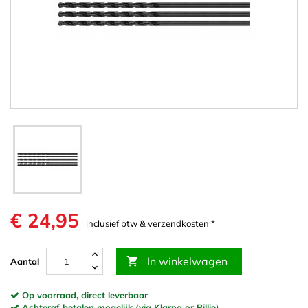
€ 24,95
inclusief btw & verzendkosten *
In winkelwagen

Aantal
Op voorraad, direct leverbaar
Achteraf betalen mogelijk (via Klarna or Billie)