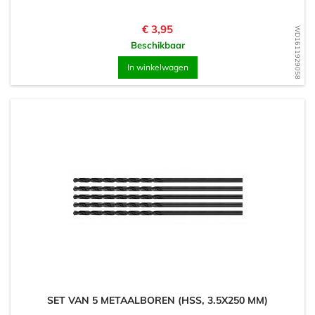
Prijs
€ 3,95
WD1611929058
Beschikbaar
In winkelwagen
SET VAN 5 METAALBOREN (HSS, 3.5X250 MM)