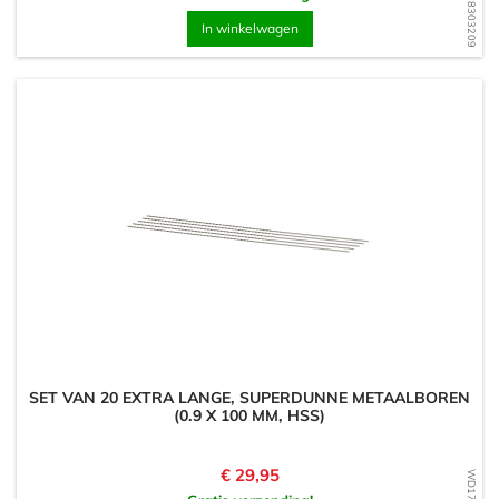
WD1728303209
In winkelwagen
SET VAN 20 EXTRA LANGE, SUPERDUNNE METAALBOREN
(0.9 X 100 MM, HSS)
Prijs
€ 29,95