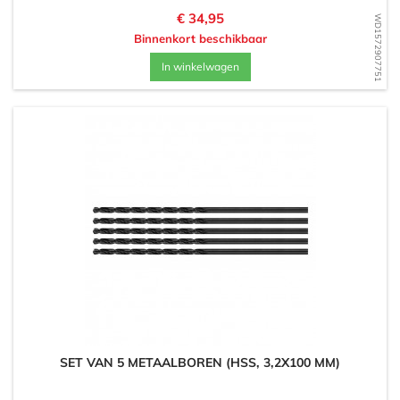
Prijs
€ 34,95
WD1572907751
Binnenkort beschikbaar
In winkelwagen
SET VAN 5 METAALBOREN (HSS, 3,2X100 MM)