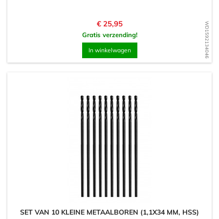
Prijs
€ 25,95
WD1592134046
Gratis verzending!
In winkelwagen
SET VAN 10 KLEINE METAALBOREN (1,1X34 MM, HSS)