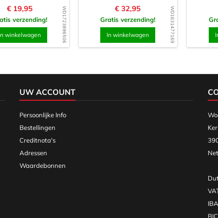
Prijs
Prijs
€ 19,95
€ 32,95
WD1723896506
WD1631477169
atis verzending!
Gratis verzending!
Gra
In winkelwagen
In winkelwagen
I
UW ACCOUNT
C
Persoonlijke Info
Woo
Bestellingen
Ker
Creditnota's
390
Adressen
Net
Waardebonnen
Dut
VA
IB
BI