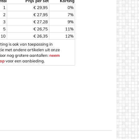
tal
Prijs per set
Korting
1
€ 29,95
0%
2
€ 27,95
7%
3
€ 27,28
9%
5
€ 26,75
11%
os
10
€ 26,35
12%
ting is ook van toepassing in
ie met andere artikelen uit onze
Voor nog grotere aantallen:
neem
 op
voor een aanbieding.