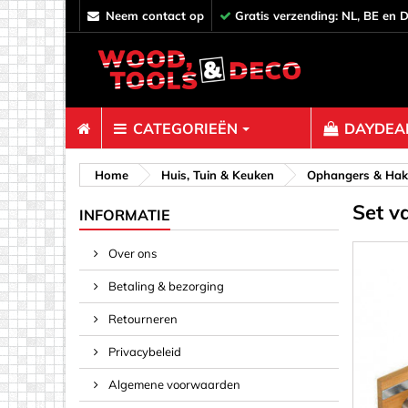
neem contact op
Gratis verzending: NL, BE en 
CATEGORIEËN
DAYDEAL
Bevestiger
Home
Huis, Tuin & Keuken
Ophangers & Ha
Set v
Afstandh
INFORMATIE
Bouten &
Over ons
Decoratie
Betaling & bezorging
Haken, O
Klemmen,
Retourneren
Pinnen & 
Privacybeleid
Plankverb
Algemene voorwaarden
Rampamo