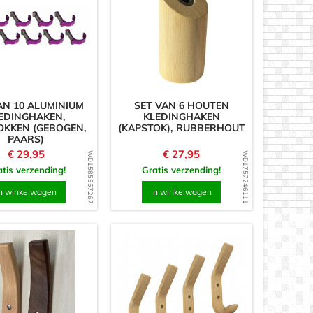
AN 10 ALUMINIUM
SET VAN 6 HOUTEN
EDINGHAKEN,
KLEDINGHAKEN
OKKEN (GEBOGEN,
(KAPSTOK), RUBBERHOUT
PAARS)
Prijs
Prijs
€ 29,95
€ 27,95
WD1585557267
WD1757246111
tis verzending!
Gratis verzending!
n winkelwagen
In winkelwagen