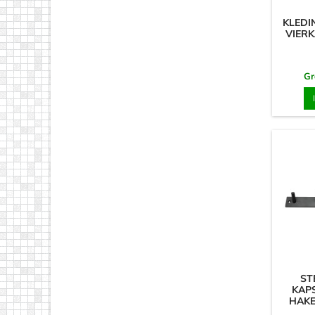
KLEDI
VIERK
Gr
ST
KAPS
HAKE