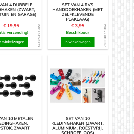
VAN 4 DUBBELE
SET VAN 4 RVS
HAKEN (ZWART,
HANDDOEKHAKEN (MET
TUIN EN GARAGE)
ZELFKLEVENDE
PLAKLAAG)
Prijs
Prijs
€ 19,95
€ 3,95
WD1754246273
WD1721816667
tis verzending!
Beschikbaar
n winkelwagen
In winkelwagen
VAN 10 METALEN
SET VAN 10
EDINGHAKEN,
KLEDINGHAKEN (ZWART,
PSTOK, ZWART
ALUMINIUM, ROESTVRIJ,
SCHROEFLOOS)