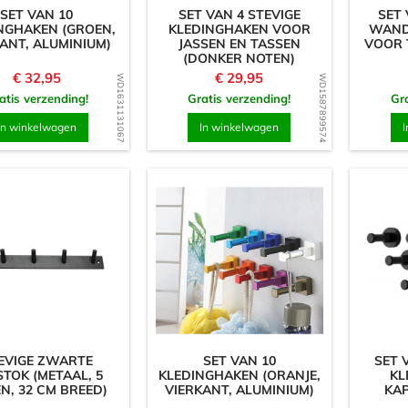
SET VAN 10
SET VAN 4 STEVIGE
SET 
NGHAKEN (GROEN,
KLEDINGHAKEN VOOR
WAND
ANT, ALUMINIUM)
JASSEN EN TASSEN
VOOR 
(DONKER NOTEN)
Prijs
Prijs
€ 32,95
€ 29,95
WD1631131067
WD1587899574
atis verzending!
Gratis verzending!
Gra
In winkelwagen
In winkelwagen
I
EVIGE ZWARTE
SET VAN 10
SET 
TOK (METAAL, 5
KLEDINGHAKEN (ORANJE,
KL
N, 32 CM BREED)
VIERKANT, ALUMINIUM)
KA