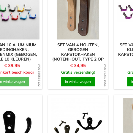
AN 10 ALUMINIUM
SET VAN 4 HOUTEN,
SET V
LEDINGHAKEN,
GEBOGEN
KL
ENMIX (GEBOGEN,
KAPSTOKHAKEN
KAPST
LE 10 KLEUREN)
(NOTENHOUT, TYPE 2 OP
FOTO)
Prijs
Prijs
€ 39,95
€ 34,95
WD1585558132
WD1652471656
nkort beschikbaar
Gratis verzending!
Gra
In winkelwagen
In winkelwagen
I