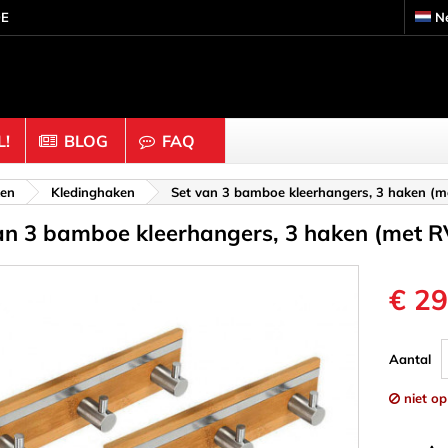
DE
N
!
BLOG
FAQ
s
Knutselhout & Kurk
ken
Kledinghaken
Set van 3 bamboe kleerhangers, 3 haken (m
an 3 bamboe kleerhangers, 3 haken (met R
ouders
Ballen & Kralen
 Moeren
Dobbelstenen
Doppen & Knoppen
€ 29
gen & Ringen
Figuren
 Binders & Gaas
Halve bollen
Aantal
Staafjes
Kurk
niet o
inders
Ornamenten & Houtsnij
eren
Ringen