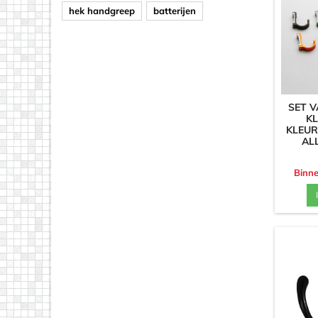
hek handgreep
batterijen
SET V
K
KLEUR
AL
Binne