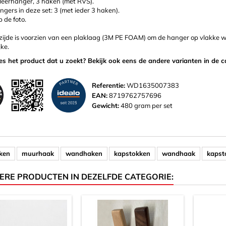
eerhanger, 3 haken (met RVS).
gers in deze set: 3 (met ieder 3 haken).
 de foto.
zijde is voorzien van een plaklaag (3M PE FOAM) om de hanger op vlakke 
jke.
ies het product dat u zoekt? Bekijk ook eens de andere varianten in de c
Referentie:
WD1635007383
EAN:
8719762757696
Gewicht:
480 gram per set
ken
muurhaak
wandhaken
kapstokken
wandhaak
kapst
ERE PRODUCTEN IN DEZELFDE CATEGORIE: