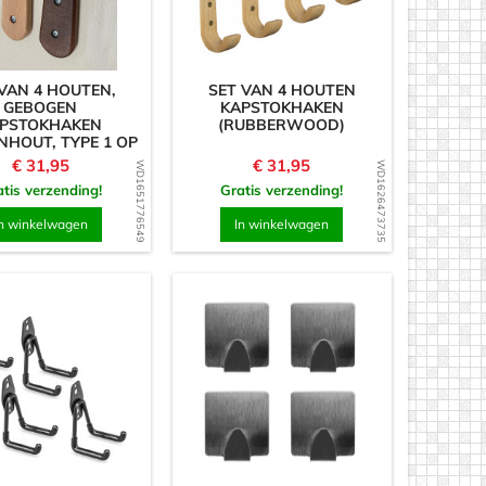
 VAN 4 HOUTEN,
SET VAN 4 HOUTEN
GEBOGEN
KAPSTOKHAKEN
PSTOKHAKEN
(RUBBERWOOD)
NHOUT, TYPE 1 OP
FOTO)
Prijs
Prijs
€ 31,95
€ 31,95
WD1651776549
WD1626473735
tis verzending!
Gratis verzending!
n winkelwagen
In winkelwagen