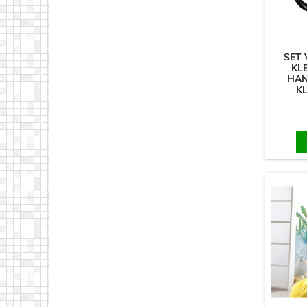
SET 
KL
HAN
K