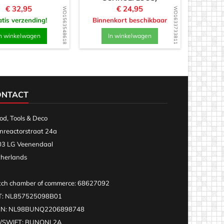
Prijs
Prijs
€ 32,95
€ 24,95
WD1563548618
WD1633733811
tis verzending!
Binnenkort beschikbaar
n winkelwagen
In winkelwagen
ONTACT
d, Tools & Deco
nreactorstraat 24a
3 LG Veenendaal
herlands
ch chamber of commerce: 68627092
T: NL857525098B01
AN: NL98BUNQ2206898748
C/SWIFT: BUNQNL2A