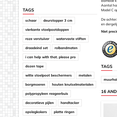
Bamboe kl
Aantal han
TAGS
Model C op
De achter
schaar
deurstopper 3 cm
en dergeli
vierkante stoelpootdoppen
Niet prec
roze verstuiver
watervaste stiften
draadeind set
rolbandmaten
i can help with that. please pro
TAGS
dozen tape
witte stoelpoot beschermers
metalen
muurha
borgmoeren
houten knutselmaterialen
16 AND
polypropyleen reageerbuis
decoratieve pijlen
handtacker
opslagkokers
platte ringen