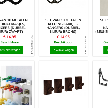
VAN 10 METALEN
SET VAN 10 METALEN
SET
EDINGHAAKJES,
KLEDINGHAAKJES,
GERS (DUBBEL,
HANGERS (DUBBEL,
KA
LEUR: ZWART)
KLEUR: BRONS)
(BEUKE
Prijs
Prijs
€ 14,95
€ 14,95
WD1694008644
WD1622811758
Beschikbaar
Beschikbaar
Gra
In winkelwagen
In winkelwagen
I