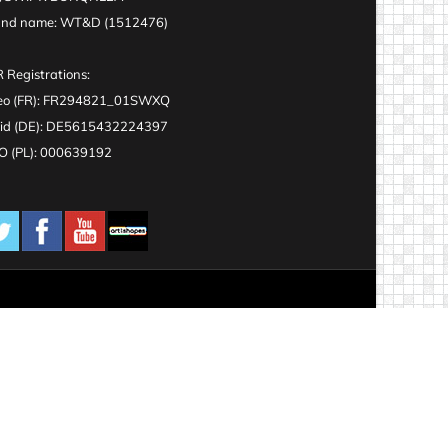
and name: WT&D (1512476)
 Registrations:
eo (FR): FR294821_01SWXQ
id (DE): DE5615432224397
 (PL): 000639192