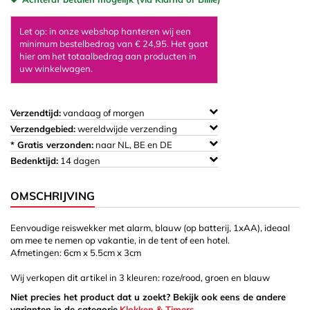
Let op: in onze webshop hanteren wij een
minimum bestelbedrag van € 24,95. Het gaat
hier om het totaalbedrag aan producten in
uw winkelwagen.
Verzendtijd:
vandaag of morgen
Verzendgebied:
wereldwijde verzending
* Gratis verzonden:
naar NL, BE en DE
Bedenktijd:
14 dagen
OMSCHRIJVING
Eenvoudige reiswekker met alarm, blauw (op batterij, 1xAA), ideaal
om mee te nemen op vakantie, in de tent of een hotel.
Afmetingen:
6cm x 5.5cm x 3cm
Wij verkopen dit artikel in 3 kleuren: roze/rood, groen en blauw
Niet precies het product dat u zoekt? Bekijk ook eens de andere
varianten in de categorie
Klokken & Timers
.