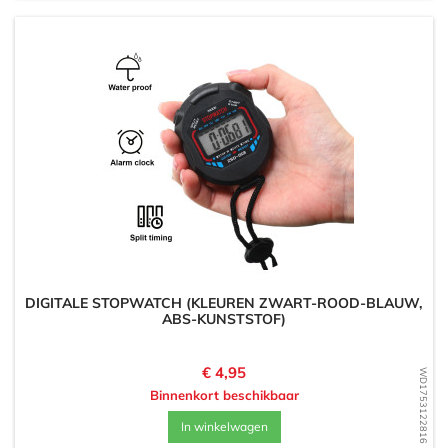
DIGITALE STOPWATCH (KLEUREN ZWART-ROOD-BLAUW,
ABS-KUNSTSTOF)
Prijs
€ 4,95
WD1753122816
Binnenkort beschikbaar
In winkelwagen