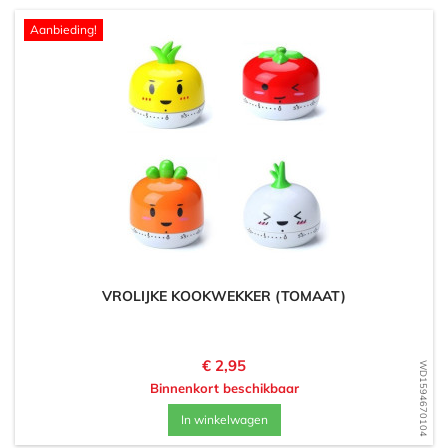
Aanbieding!
VROLIJKE KOOKWEKKER (TOMAAT)
Prijs
€ 2,95
WD1594670104
Binnenkort beschikbaar
In winkelwagen