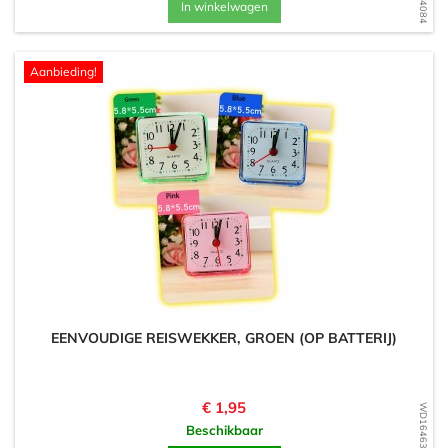
In winkelwagen
Aanbieding!
EENVOUDIGE REISWEKKER, GROEN (OP BATTERIJ)
Prijs
€ 1,95
WD1646312753
Beschikbaar