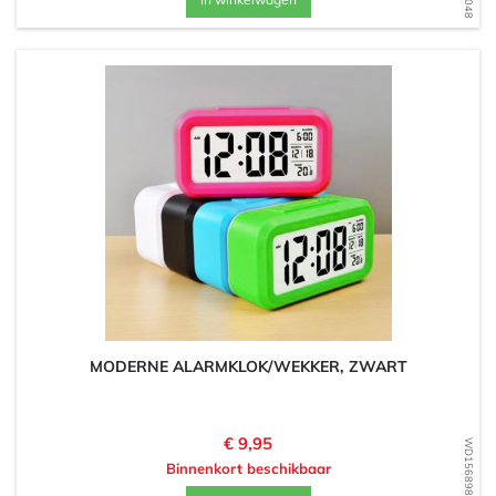
MODERNE ALARMKLOK/WEKKER, ZWART
Prijs
€ 9,95
WD1568984084
Binnenkort beschikbaar