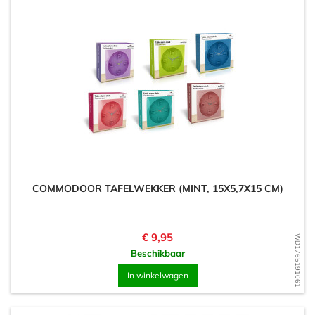
COMMODOOR TAFELWEKKER (MINT, 15X5,7X15 CM)
Prijs
€ 9,95
WD1765191061
Beschikbaar
In winkelwagen