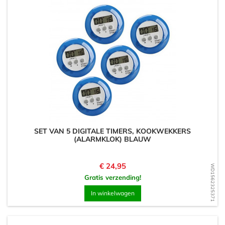
SET VAN 5 DIGITALE TIMERS, KOOKWEKKERS
(ALARMKLOK) BLAUW
Prijs
€ 24,95
WD1562325371
Gratis verzending!
In winkelwagen