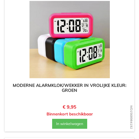
MODERNE ALARMKLOK/WEKKER IN VROLIJKE KLEUR:
GROEN
Prijs
€ 9,95
WD1568984192
Binnenkort beschikbaar
In winkelwagen