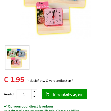
€ 1,95
inclusief btw & verzendkosten *
In winkelwagen

Aantal
Op voorraad, direct leverbaar
Achteraf betalen mogelijk (via Klarna or Billie)