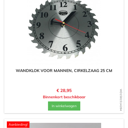
WANDKLOK VOOR MANNEN, CIRKELZAAG 25 CM
Prijs
€ 28,95
WD1581514284
Binnenkort beschikbaar
In winkelwagen
Aanbieding!