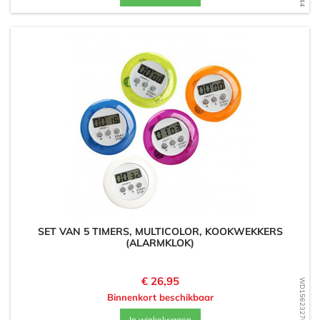
SET VAN 5 TIMERS, MULTICOLOR, KOOKWEKKERS
(ALARMKLOK)
Prijs
€ 26,95
WD1562327048
Binnenkort beschikbaar
In winkelwagen