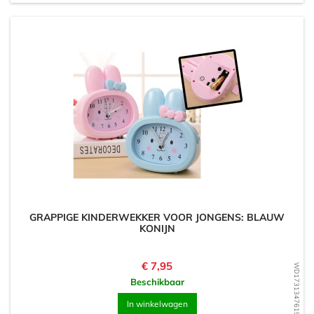
GRAPPIGE KINDERWEKKER VOOR JONGENS: BLAUW
KONIJN
Prijs
€ 7,95
WD1731347619
Beschikbaar
In winkelwagen