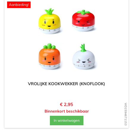
Aanbieding!
VROLIJKE KOOKWEKKER (KNOFLOOK)
Prijs
€ 2,95
WD1594671153
Binnenkort beschikbaar
In winkelwagen