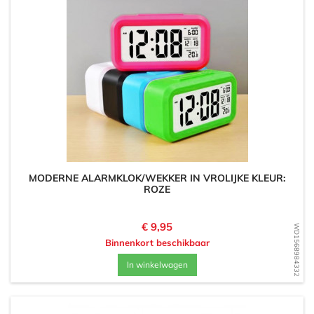
MODERNE ALARMKLOK/WEKKER IN VROLIJKE KLEUR:
ROZE
Prijs
€ 9,95
WD1568984332
Binnenkort beschikbaar
In winkelwagen