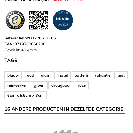
Referentie:
WD1776511465
EAN:
8719762666738
Gewicht:
40 gram
TAGS
blauw
rood
alarm
hotel
batterij
vakantie
tent
reiswekker
groen
draagbaar
roze
6cm x 5.5cm x 3cm
16 ANDERE PRODUCTEN IN DEZELFDE CATEGORIE: