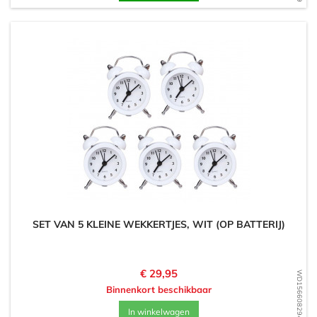
SET VAN 5 KLEINE WEKKERTJES, WIT (OP BATTERIJ)
Prijs
€ 29,95
WD1566082944
Binnenkort beschikbaar
In winkelwagen