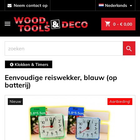
neem contact op
Nederlands

shopping_cart
0
- € 0,00

Klokken & Timers
Eenvoudige reiswekker, blauw (op
batterij)
Nieuw
Aanbieding!