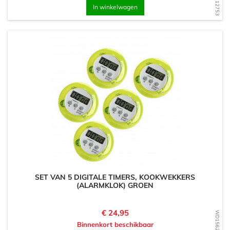
In winkelwagen
SET VAN 5 DIGITALE TIMERS, KOOKWEKKERS
(ALARMKLOK) GROEN
Prijs
€ 24,95
WD1562325562
Binnenkort beschikbaar