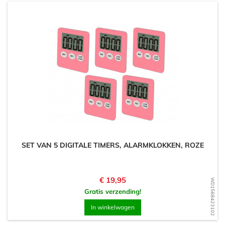
SET VAN 5 DIGITALE TIMERS, ALARMKLOKKEN, ROZE
Prijs
€ 19,95
WD1568423102
Gratis verzending!
In winkelwagen