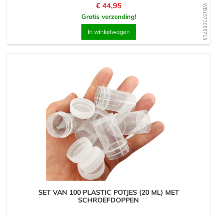
Prijs
€ 44,95
WD1573055713
Gratis verzending!
In winkelwagen
SET VAN 100 PLASTIC POTJES (20 ML) MET
SCHROEFDOPPEN