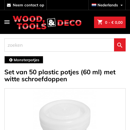
neem contact op
Nederlands

shopping_cart
0
- € 0,00

Monsterpotjes
Set van 50 plastic potjes (60 ml) met
witte schroefdoppen