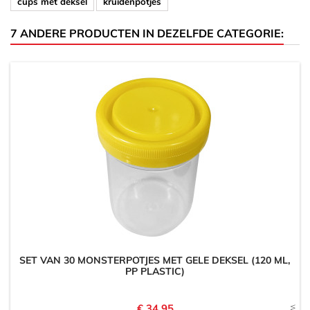
cups met deksel
kruidenpotjes
7 ANDERE PRODUCTEN IN DEZELFDE CATEGORIE:
SET VAN 30 MONSTERPOTJES MET GELE DEKSEL (120 ML,
PP PLASTIC)
Prijs
€ 34,95