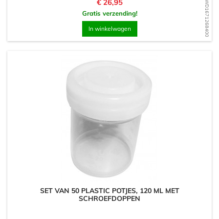
Prijs
€ 26,95
WD1671268400
Gratis verzending!
In winkelwagen
SET VAN 50 PLASTIC POTJES, 120 ML MET
SCHROEFDOPPEN