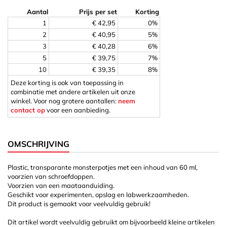
Aantal
Prijs per set
Korting
1
€ 42,95
0%
2
€ 40,95
5%
3
€ 40,28
6%
5
€ 39,75
7%
10
€ 39,35
8%
Deze korting is ook van toepassing in
combinatie met andere artikelen uit onze
winkel. Voor nog grotere aantallen:
neem
contact op
voor een aanbieding.
OMSCHRIJVING
Plastic, transparante monsterpotjes met een inhoud van 60 ml,
voorzien van schroefdoppen.
Voorzien van een maataanduiding.
Geschikt voor experimenten, opslag en labwerkzaamheden.
Dit product is gemaakt voor veelvuldig gebruik!
Dit artikel wordt veelvuldig gebruikt om bijvoorbeeld kleine artikelen