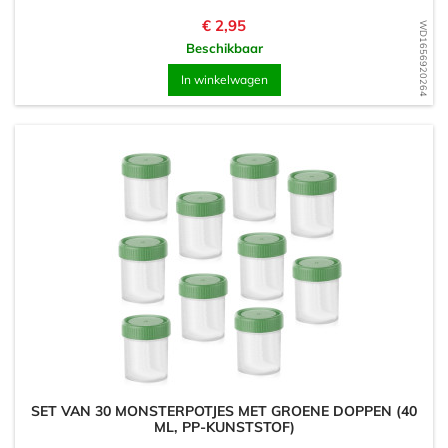
Prijs
€ 2,95
WD1656920264
Beschikbaar
In winkelwagen
SET VAN 30 MONSTERPOTJES MET GROENE DOPPEN (40
ML, PP-KUNSTSTOF)