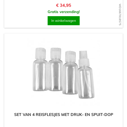
Prijs
€ 34,95
WD1667818575
Gratis verzending!
In winkelwagen
SET VAN 4 REISFLESJES MET DRUK- EN SPUIT-DOP