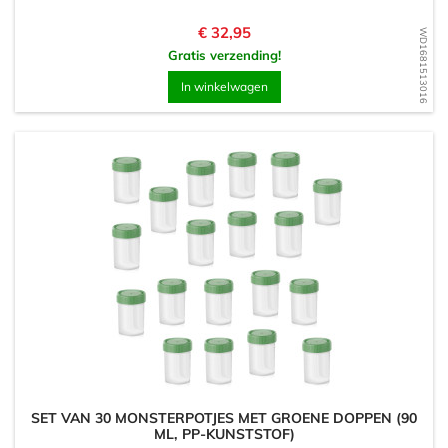
Prijs
€ 32,95
WD1681513016
Gratis verzending!
In winkelwagen
SET VAN 30 MONSTERPOTJES MET GROENE DOPPEN (90
ML, PP-KUNSTSTOF)