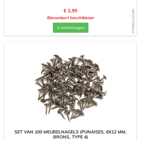
Prijs
€ 2,95
WD1571050422
Binnenkort beschikbaar
In winkelwagen
SET VAN 100 MEUBELNAGELS (PUNAISES, 6X12 MM,
BRONS, TYPE 4)