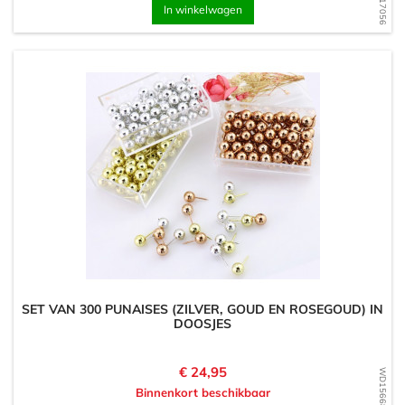
In winkelwagen
SET VAN 300 PUNAISES (ZILVER, GOUD EN ROSEGOUD) IN
DOOSJES
Prijs
€ 24,95
WD1566854313
Binnenkort beschikbaar