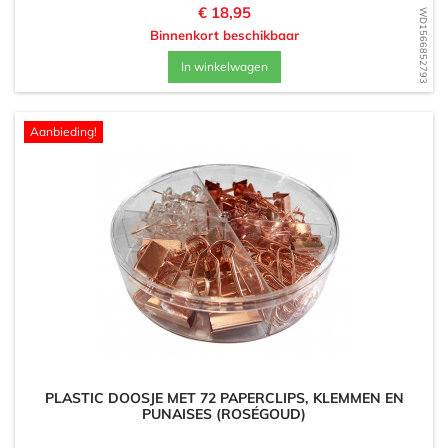
Prijs
€ 18,95
WD1566852793
Binnenkort beschikbaar
In winkelwagen
Aanbieding!
PLASTIC DOOSJE MET 72 PAPERCLIPS, KLEMMEN EN
PUNAISES (ROSÉGOUD)