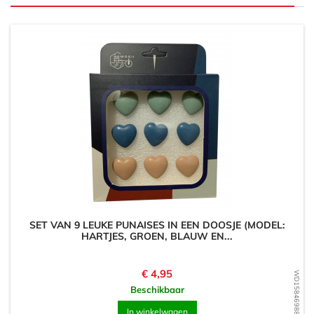
SET VAN 9 LEUKE PUNAISES IN EEN DOOSJE (MODEL:
HARTJES, GROEN, BLAUW EN...
Prijs
€ 4,95
WD1584698893
Beschikbaar
In winkelwagen