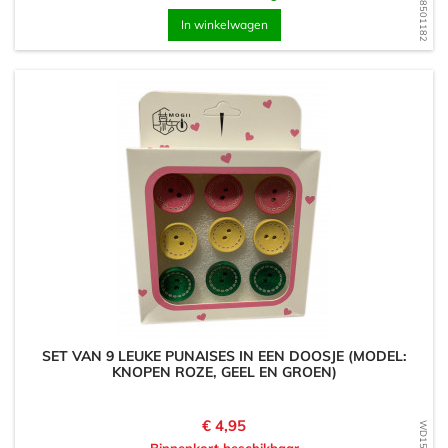
WD1568501182
In winkelwagen
SET VAN 9 LEUKE PUNAISES IN EEN DOOSJE (MODEL:
KNOPEN ROZE, GEEL EN GROEN)
Prijs
€ 4,95