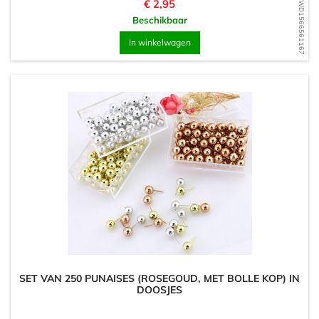
Prijs
€ 2,95
WD1566561167
Beschikbaar
In winkelwagen
SET VAN 250 PUNAISES (ROSEGOUD, MET BOLLE KOP) IN
DOOSJES