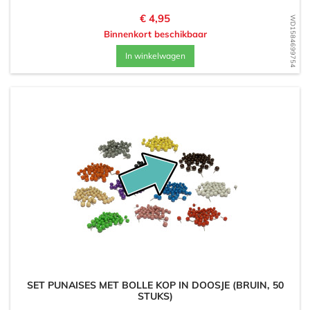
Prijs
€ 4,95
WD1584699754
Binnenkort beschikbaar
In winkelwagen
SET PUNAISES MET BOLLE KOP IN DOOSJE (BRUIN, 50
STUKS)