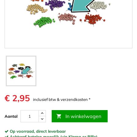
€ 2,95
inclusief btw & verzendkosten *
In winkelwagen

Aantal
Op voorraad, direct leverbaar
Achteraf betalen mogelijk (via Klarna or Billie)