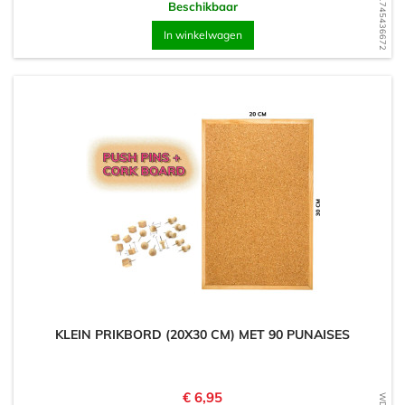
WD1745436672
Beschikbaar
In winkelwagen
KLEIN PRIKBORD (20X30 CM) MET 90 PUNAISES
Prijs
€ 6,95