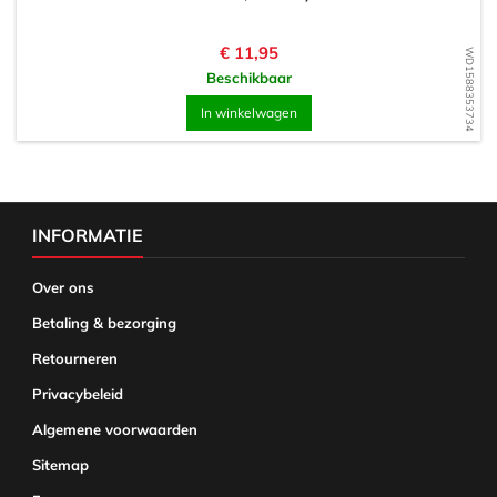
Prijs
€ 11,95
WD1588353734
Beschikbaar
In winkelwagen
INFORMATIE
Over ons
Betaling & bezorging
Retourneren
Privacybeleid
Algemene voorwaarden
Sitemap