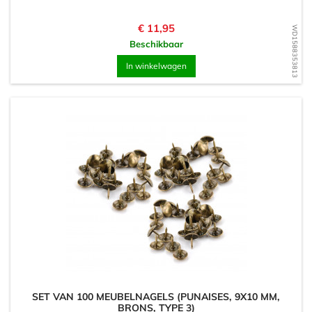
Prijs
€ 11,95
WD1588353813
Beschikbaar
In winkelwagen
SET VAN 100 MEUBELNAGELS (PUNAISES, 9X10 MM,
BRONS, TYPE 3)