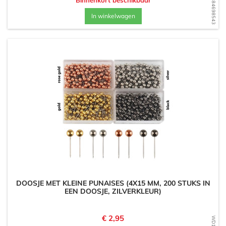
WD1584698543
Binnenkort beschikbaar
In winkelwagen
DOOSJE MET KLEINE PUNAISES (4X15 MM, 200 STUKS IN
EEN DOOSJE, ZILVERKLEUR)
Prijs
€ 2,95