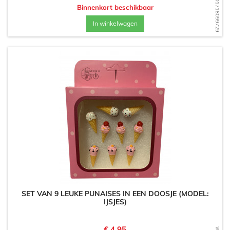
WD1718099729
Binnenkort beschikbaar
In winkelwagen
SET VAN 9 LEUKE PUNAISES IN EEN DOOSJE (MODEL:
IJSJES)
Prijs
€ 4,95