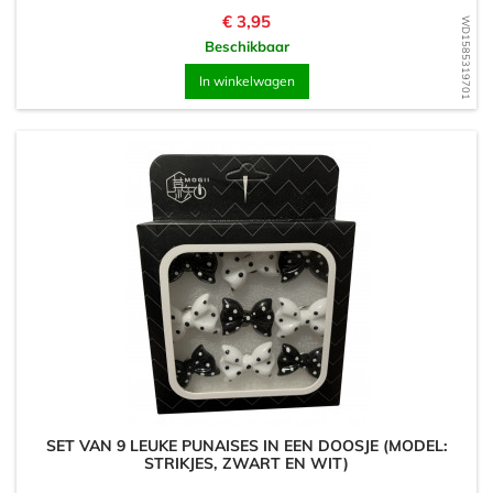
Prijs
€ 3,95
WD1585319701
Beschikbaar
In winkelwagen
SET VAN 9 LEUKE PUNAISES IN EEN DOOSJE (MODEL:
STRIKJES, ZWART EN WIT)