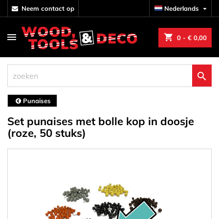
neem contact op
Nederlands

shopping_cart
0
- € 0,00

Punaises
Set punaises met bolle kop in doosje
(roze, 50 stuks)