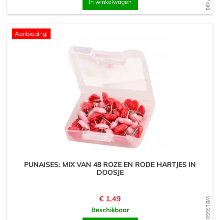
In winkelwagen
Aanbieding!
PUNAISES: MIX VAN 48 ROZE EN RODE HARTJES IN
DOOSJE
Prijs
€ 1,49
WD1566817056
Beschikbaar