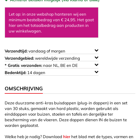
Let op: in onze webshop hanteren wij een
minimum bestelbedrag van € 24,95. Het gaat
hier om het totaalbedrag aan producten in
uw winkelwagen.
Verzendtijd:
vandaag of morgen
Verzendgebied:
wereldwijde verzending
* Gratis verzonden:
naar NL, BE en DE
Bedenktijd:
14 dagen
OMSCHRIJVING
Deze duurzame anti-kras buisdoppen (plug-in doppen) in een set
van 30 stuks, gemaakt van hard plastic, worden gebruikt als
einddoppen voor buizen, stoelen en tafels en dergelijke ter
bescherming van de vloeren. Deze doppen dienen IN de buizen te
worden geplaatst.
Welke heb je nodig? Download
hier
het blad met de types, vormen en