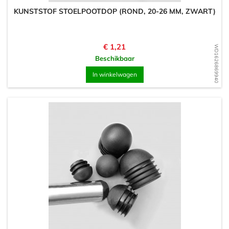
KUNSTSTOF STOELPOOTDOP (ROND, 20-26 MM, ZWART)
Prijs
€ 1,21
WD1626869940
Beschikbaar
In winkelwagen