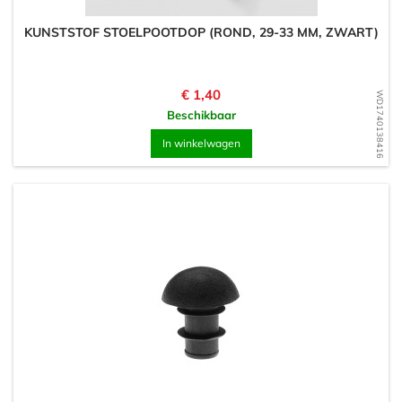
KUNSTSTOF STOELPOOTDOP (ROND, 29-33 MM, ZWART)
Prijs
€ 1,40
WD1740138416
Beschikbaar
In winkelwagen