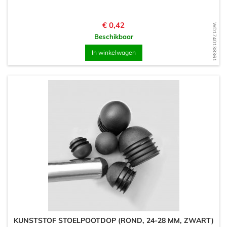
Prijs
€ 0,42
WD1740138361
Beschikbaar
In winkelwagen
KUNSTSTOF STOELPOOTDOP (ROND, 24-28 MM, ZWART)