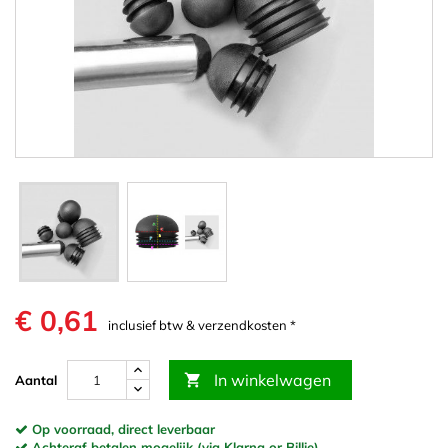
€ 0,61
inclusief btw & verzendkosten *
In winkelwagen

Aantal
Op voorraad, direct leverbaar
Achteraf betalen mogelijk (via Klarna or Billie)