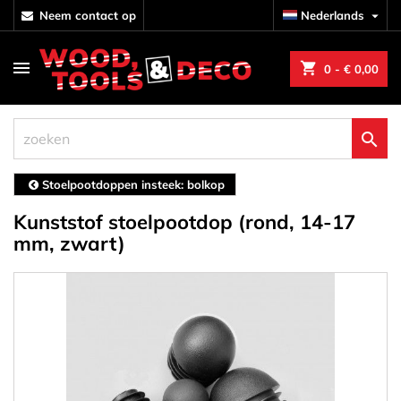
neem contact op
Nederlands

shopping_cart
0
- € 0,00

Stoelpootdoppen insteek: bolkop
Kunststof stoelpootdop (rond, 14-17
mm, zwart)