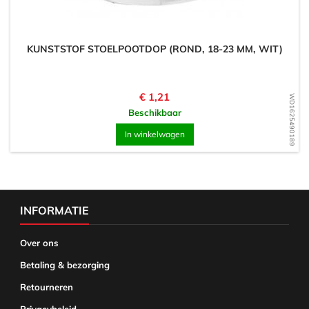
KUNSTSTOF STOELPOOTDOP (ROND, 18-23 MM, WIT)
Prijs
€ 1,21
WD1625490189
Beschikbaar
In winkelwagen
INFORMATIE
Over ons
Betaling & bezorging
Retourneren