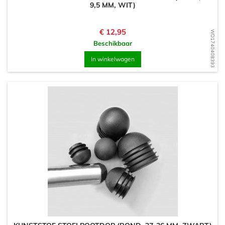
9,5 MM, WIT)
Prijs
€ 12,95
WD1740408393
Beschikbaar
In winkelwagen