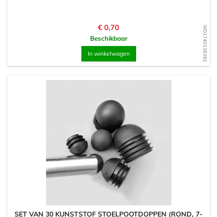
Prijs
€ 0,70
WD1740138392
Beschikbaar
In winkelwagen
SET VAN 30 KUNSTSTOF STOELPOOTDOPPEN (ROND, 7-