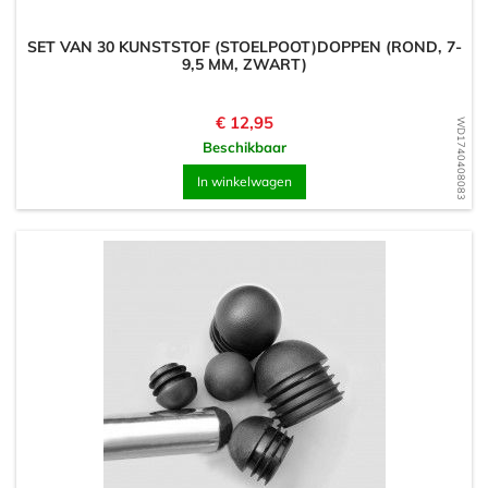
SET VAN 30 KUNSTSTOF (STOELPOOT)DOPPEN (ROND, 7-
9,5 MM, ZWART)
Prijs
€ 12,95
WD1740408083
Beschikbaar
In winkelwagen