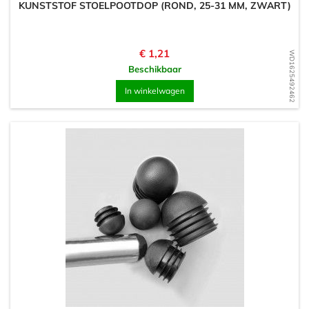
KUNSTSTOF STOELPOOTDOP (ROND, 25-31 MM, ZWART)
Prijs
€ 1,21
WD1625492462
Beschikbaar
In winkelwagen