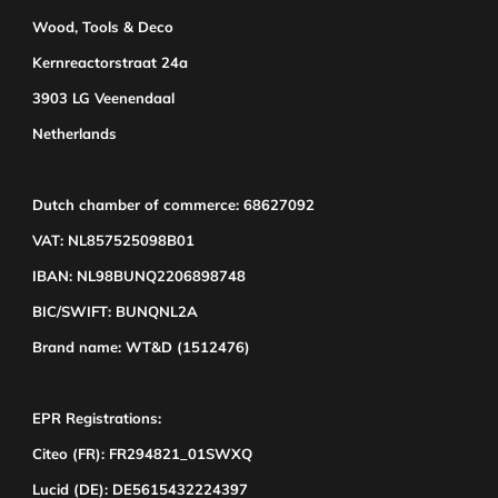
Wood, Tools & Deco
Kernreactorstraat 24a
3903 LG Veenendaal
Netherlands
Dutch chamber of commerce: 68627092
VAT: NL857525098B01
IBAN: NL98BUNQ2206898748
BIC/SWIFT: BUNQNL2A
Brand name: WT&D (1512476)
EPR Registrations:
Citeo (FR): FR294821_01SWXQ
Lucid (DE): DE5615432224397