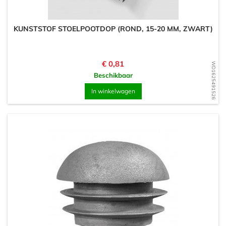
KUNSTSTOF STOELPOOTDOP (ROND, 15-20 MM, ZWART)
Prijs
€ 0,81
WD1625491526
Beschikbaar
In winkelwagen