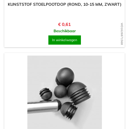
KUNSTSTOF STOELPOOTDOP (ROND, 10-15 MM, ZWART)
Prijs
€ 0,61
WD1626871568
Beschikbaar
In winkelwagen