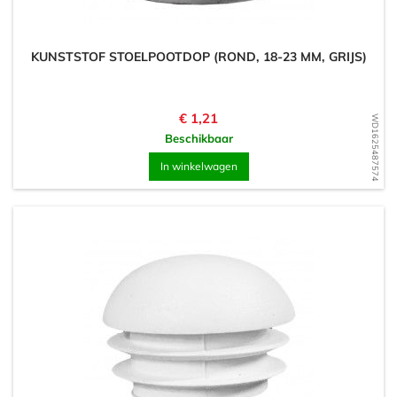
KUNSTSTOF STOELPOOTDOP (ROND, 18-23 MM, GRIJS)
Prijs
€ 1,21
WD1625487574
Beschikbaar
In winkelwagen