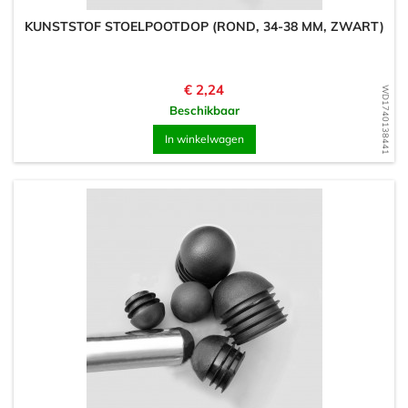
KUNSTSTOF STOELPOOTDOP (ROND, 34-38 MM, ZWART)
Prijs
€ 2,24
WD1740138441
Beschikbaar
In winkelwagen