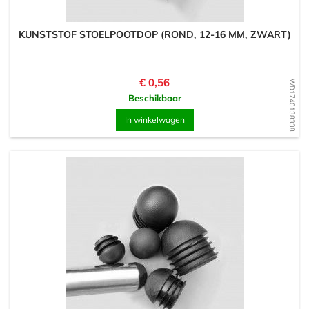
KUNSTSTOF STOELPOOTDOP (ROND, 12-16 MM, ZWART)
Prijs
€ 0,56
WD1740138338
Beschikbaar
In winkelwagen