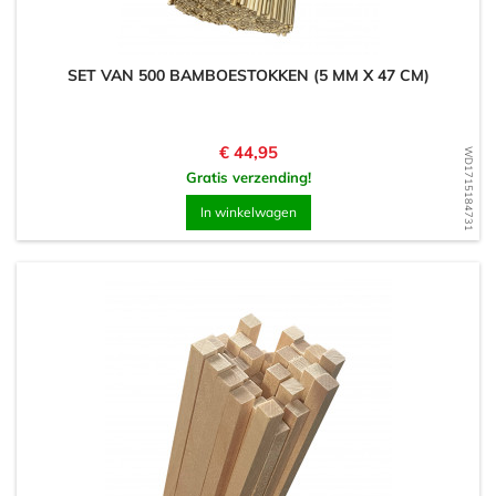
SET VAN 500 BAMBOESTOKKEN (5 MM X 47 CM)
Prijs
€ 44,95
WD1715184731
Gratis verzending!
In winkelwagen