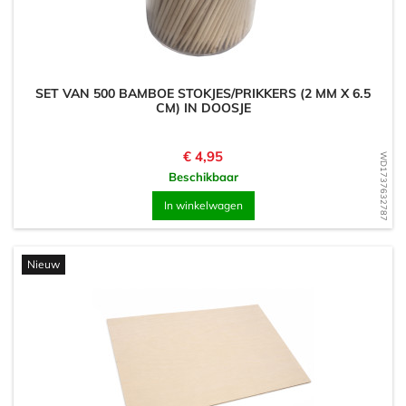
SET VAN 500 BAMBOE STOKJES/PRIKKERS (2 MM X 6.5
CM) IN DOOSJE
Prijs
€ 4,95
WD1737632787
Beschikbaar
In winkelwagen
Nieuw