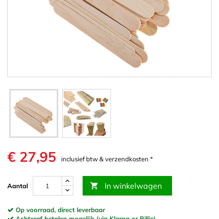
€ 27,95
inclusief btw & verzendkosten *
In winkelwagen

Aantal
Op voorraad, direct leverbaar
Achteraf betalen mogelijk (via Klarna or Billie)