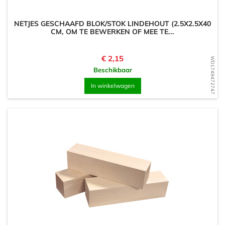
NETJES GESCHAAFD BLOK/STOK LINDEHOUT (2.5X2.5X40
CM, OM TE BEWERKEN OF MEE TE...
Prijs
€ 2,15
WD1749472747
Beschikbaar
In winkelwagen