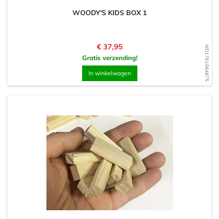
WOODY'S KIDS BOX 1
Prijs
€ 37,95
WD1761564875
Gratis verzending!
In winkelwagen