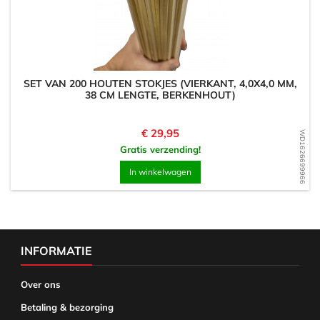
SET VAN 200 HOUTEN STOKJES (VIERKANT, 4,0X4,0 MM,
38 CM LENGTE, BERKENHOUT)
Prijs
€ 29,95
WD1626699966
Gratis verzending!
In winkelwagen
INFORMATIE
Over ons
Betaling & bezorging