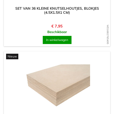
SET VAN 36 KLEINE KNUTSELHOUTJES, BLOKJES
(4.5X1.5X1 CM)
Prijs
€ 7,95
WD1682765495
Beschikbaar
In winkelwagen
Nieuw