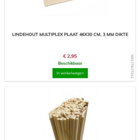
LINDEHOUT MULTIPLEX PLAAT 46X30 CM, 3 MM DIKTE
Prijs
€ 2,95
WD1779175312
Beschikbaar
In winkelwagen