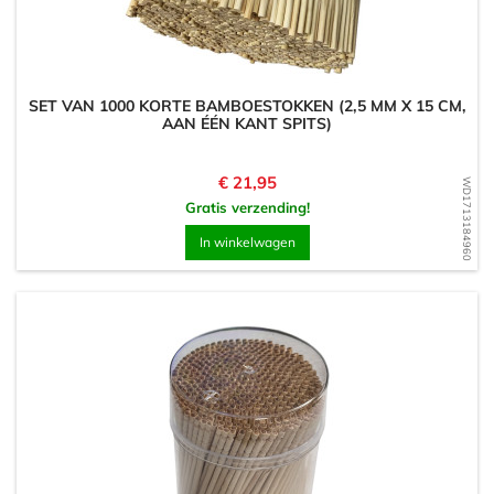
SET VAN 1000 KORTE BAMBOESTOKKEN (2,5 MM X 15 CM,
AAN ÉÉN KANT SPITS)
Prijs
€ 21,95
WD1713184960
Gratis verzending!
In winkelwagen