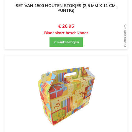
SET VAN 1500 HOUTEN STOKJES (2,5 MM X 11 CM,
PUNTIG)
Prijs
€ 26,95
WD1601486084
Binnenkort beschikbaar
In winkelwagen