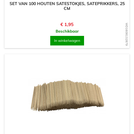
SET VAN 100 HOUTEN SATESTOKJES, SATEPRIKKERS, 25
CM
Prijs
€ 1,95
WD1608132879
Beschikbaar
In winkelwagen