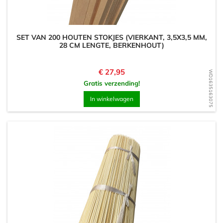
SET VAN 200 HOUTEN STOKJES (VIERKANT, 3,5X3,5 MM,
28 CM LENGTE, BERKENHOUT)
Prijs
€ 27,95
WD1635163075
Gratis verzending!
In winkelwagen