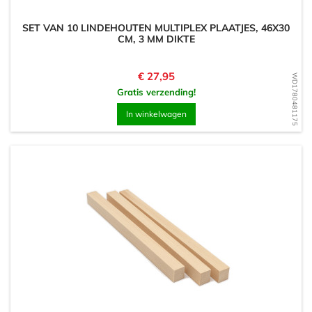
SET VAN 10 LINDEHOUTEN MULTIPLEX PLAATJES, 46X30
CM, 3 MM DIKTE
Prijs
€ 27,95
WD1780481175
Gratis verzending!
In winkelwagen