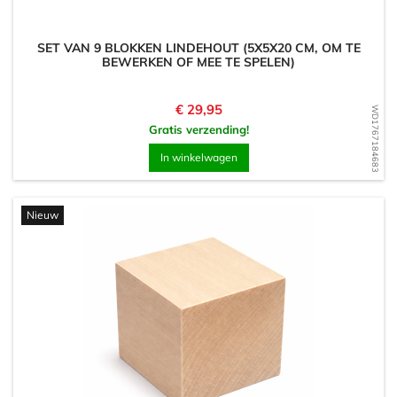
SET VAN 9 BLOKKEN LINDEHOUT (5X5X20 CM, OM TE
BEWERKEN OF MEE TE SPELEN)
Prijs
€ 29,95
WD1767184683
Gratis verzending!
In winkelwagen
Nieuw