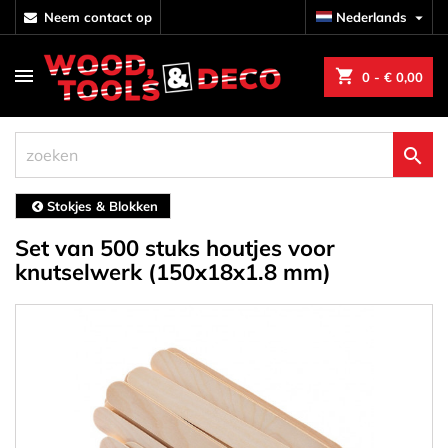
neem contact op
Nederlands

shopping_cart
0
- € 0,00

Stokjes & Blokken
Set van 500 stuks houtjes voor
knutselwerk (150x18x1.8 mm)