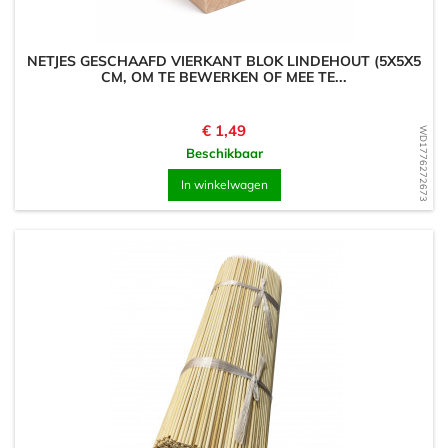
NETJES GESCHAAFD VIERKANT BLOK LINDEHOUT (5X5X5
CM, OM TE BEWERKEN OF MEE TE...
Prijs
€ 1,49
WD1776272673
Beschikbaar
In winkelwagen