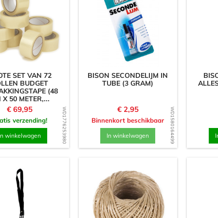
TE SET VAN 72
BISON SECONDELIJM IN
BIS
LLEN BUDGET
TUBE (3 GRAM)
ALLES
AKKINGSTAPE (48
 X 50 METER,...
Prijs
Prijs
€ 69,95
€ 2,95
WD1776253980
WD1580164499
atis verzending!
Binnenkort beschikbaar
In winkelwagen
In winkelwagen
I