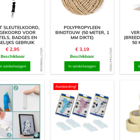
 SLEUTELKOORD,
POLYPROPYLEEN
GEKOORD VOOR
BINDTOUW (50 METER, 1
VER
TELS, BADGES EN
MM DIKTE)
(BREED
ELIJKS GEBRUIK
50 
Prijs
Prijs
€ 2,95
€ 3,19
WD1775996548
WD1754479592
Beschikbaar
Beschikbaar
In winkelwagen
In winkelwagen
I
Aanbieding!