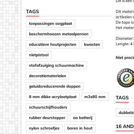
Dit is een
TAGS
Dit materi
artikelen
De tape is
toepassingen oogplaat
Het materi
beschermhoezen metaalpennen
Diameter:
Lengte: 4 
educatieve houtprojecten
kwasten
nietpistool
Niet prec
stofafzuiging schuurmachine
decoratiematerialen
geluidsreducerende doppen
8 mm dikke acrylaatplaat
m3x80 mm
TAGS
schuurschijfhouders
dubbelzi
rubber deurstopper
aa batterij
16 AND
nylon schroefjes
boren in hout