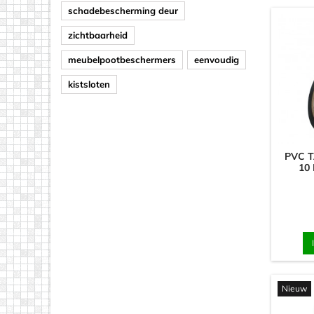
schadebescherming deur
zichtbaarheid
meubelpootbeschermers
eenvoudig
kistsloten
PVC T
10
Nieuw