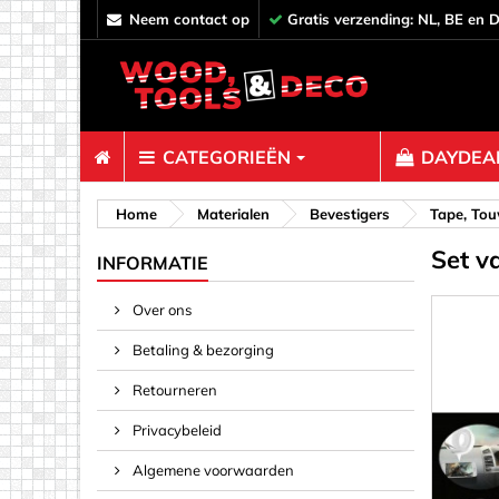
neem contact op
Gratis verzending: NL, BE en 
CATEGORIEËN
DAYDEAL
Bevestiger
Home
Materialen
Bevestigers
Tape, Tou
Set v
Afstandh
INFORMATIE
Bouten &
Over ons
Decoratie
Betaling & bezorging
Haken, O
Klemmen,
Retourneren
Pinnen & 
Privacybeleid
Plankverb
Algemene voorwaarden
Rampamo