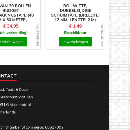
 VAN 30 ROLLEN
ROL WITTE,
BUDGET
DUBBELZIJDIGE
KKINGSTAPE (48
SCHUIMTAPE (BREEDTE:
 X 50 METER,
12 MM, LENGTE: 2 M)
ANSPARANT)
Prijs
Prijs
€ 34,95
€ 1,49
WD1754564692
WD1673456122
tis verzending!
Beschikbaar
n winkelwagen
In winkelwagen
ONTACT
d, Tools & Deco
nreactorstraat 24a
3 LG Veenendaal
herlands
ch chamber of commerce: 68627092