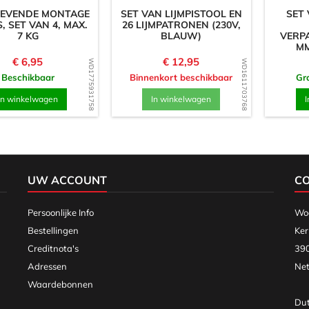
LEVENDE MONTAGE
SET VAN LIJMPISTOOL EN
SET
, SET VAN 4, MAX.
26 LIJMPATRONEN (230V,
7 KG
BLAUW)
VERPA
MM
TR
Prijs
Prijs
€ 6,95
€ 12,95
WD1775931758
WD1611703768
Beschikbaar
Binnenkort beschikbaar
Gra
In winkelwagen
In winkelwagen
I
UW ACCOUNT
C
Persoonlijke Info
Woo
Bestellingen
Ker
Creditnota's
390
Adressen
Net
Waardebonnen
Dut