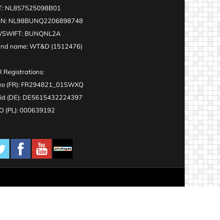
T: NL857525098B01
AN: NL98BUNQ2206898748
C/SWIFT: BUNQNL2A
and name: WT&D (1512476)
 Registrations:
eo (FR): FR294821_01SWXQ
id (DE): DE5615432224397
 (PL): 000639192