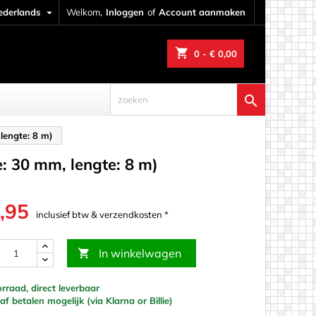
ederlands

Welkom,
Inloggen
of
Account aanmaken
shopping_cart
0
- € 0,00

lengte: 8 m)
e: 30 mm, lengte: 8 m)
,95
inclusief btw & verzendkosten *
In winkelwagen

raad, direct leverbaar
werk
f betalen mogelijk (via Klarna or Billie)