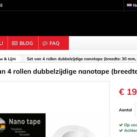
DE
N
!
BLOG
FAQ
s
Knutselhout & Kurk
w & Lijm
Set van 4 rollen dubbelzijdige nanotape (breedte: 30 mm, 
an 4 rollen dubbelzijdige nanotape (breedt
ouders
Ballen & Kralen
 Moeren
Dobbelstenen
Doppen & Knoppen
€ 19
gen & Ringen
Figuren
 Binders & Gaas
Halve bollen
Aantal
Staafjes
Kurk
Op voor
inders
Ornamenten & Houtsnij
Achtera
eren
Ringen