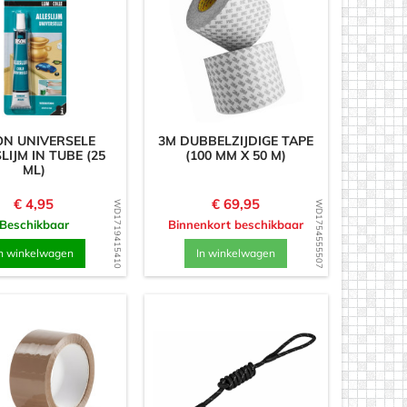
ON UNIVERSELE
3M DUBBELZIJDIGE TAPE
LIJM IN TUBE (25
(100 MM X 50 M)
ML)
Prijs
Prijs
€ 4,95
€ 69,95
WD1719415410
WD1754555507
Beschikbaar
Binnenkort beschikbaar
n winkelwagen
In winkelwagen