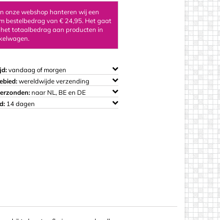
 in onze webshop hanteren wij een
 bestelbedrag van € 24,95. Het gaat
 het totaalbedrag aan producten in
kelwagen.
os
jd:
vandaag of morgen
ebied:
wereldwijde verzending
verzonden:
naar NL, BE en DE
d:
14 dagen