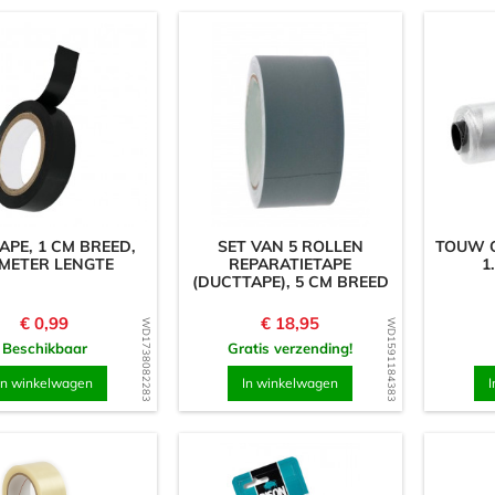
APE, 1 CM BREED,
SET VAN 5 ROLLEN
TOUW O
 METER LENGTE
REPARATIETAPE
1
(DUCTTAPE), 5 CM BREED
Prijs
Prijs
€ 0,99
€ 18,95
WD1738082283
WD1591184383
Beschikbaar
Gratis verzending!
In winkelwagen
In winkelwagen
I