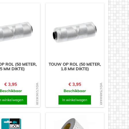
P ROL (50 METER,
TOUW OP ROL (50 METER,
.5 MM DIKTE)
1.8 MM DIKTE)
Prijs
Prijs
€ 3,95
€ 3,95
WD1723636338
WD1754844449
Beschikbaar
Beschikbaar
n winkelwagen
In winkelwagen