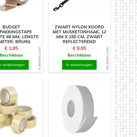
BUDGET
ZWART NYLON KOORD
PAKKINGSTAPE
MET MUSKETONHAAK, 12
TE 48 MM, LENGTE
MM X 150 CM, ZWART
METER, BRUIN)
REFLECTEREND
Prijs
Prijs
€ 1,85
€ 9,95
WD1754563874
WD1770838784
Beschikbaar
Beschikbaar
n winkelwagen
In winkelwagen