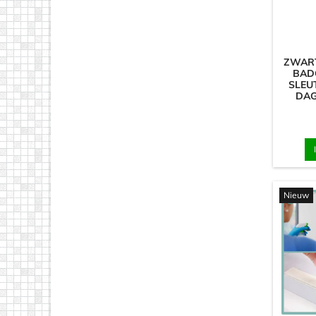
ZWART
BAD
SLEU
DAG
Nieuw