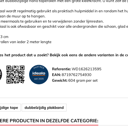
 set dubbelzijdige nano taperollen met een grote kleefkracht. U kunt zelf de
aal wordt regelmatig gebruikt als praktisch hulpmiddel in en rondom het hu
 aan de muur op te hangen.
 meermaals te gebruiken en te verwijderen zonder lijmresten.
aal is ook afwasbaar en geschikt voor alle ondergronden die schoon, glad e
 3 cm
rollen van ieder 2 meter lengte
ies het product dat u zoekt? Bekijk ook eens de andere varianten in de c
Referentie:
WD1626213595
EAN:
8719762754930
Gewicht:
604 gram per set
jdige tape
dubbelzijdig plakband
ERE PRODUCTEN IN DEZELFDE CATEGORIE: