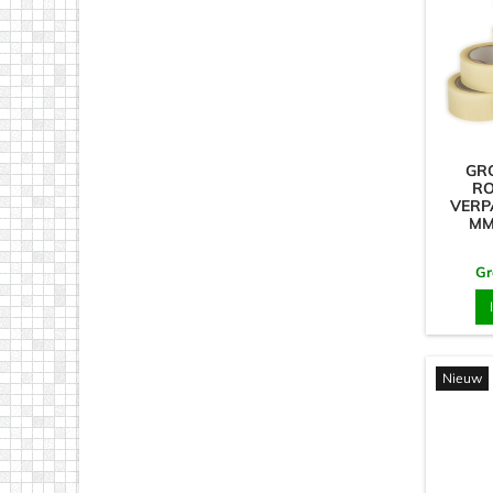
GRO
RO
VERP
MM
Gr
Nieuw