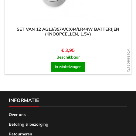
SET VAN 12 AG13/357A/CX44/LR44W BATTERIJEN
(KNOOPCELLEN, 1.5V)
Prijs
€ 3,95
WD1590929172
Beschikbaar
In winkelwagen
INFORMATIE
Over ons
Betaling & bezorging
Retourneren