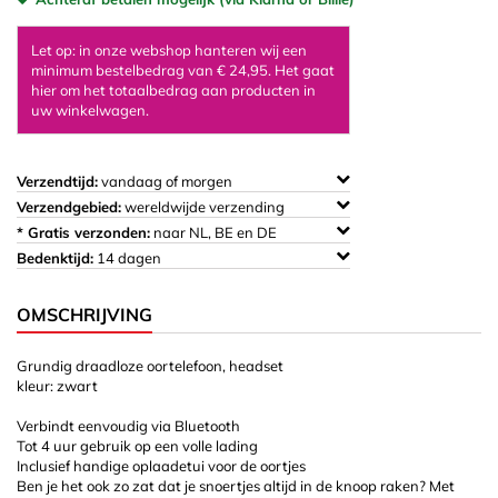
Let op: in onze webshop hanteren wij een
minimum bestelbedrag van € 24,95. Het gaat
hier om het totaalbedrag aan producten in
uw winkelwagen.
Verzendtijd:
vandaag of morgen
Verzendgebied:
wereldwijde verzending
* Gratis verzonden:
naar NL, BE en DE
Bedenktijd:
14 dagen
OMSCHRIJVING
Grundig draadloze oortelefoon, headset
kleur: zwart
Verbindt eenvoudig via Bluetooth
Tot 4 uur gebruik op een volle lading
Inclusief handige oplaadetui voor de oortjes
Ben je het ook zo zat dat je snoertjes altijd in de knoop raken? Met