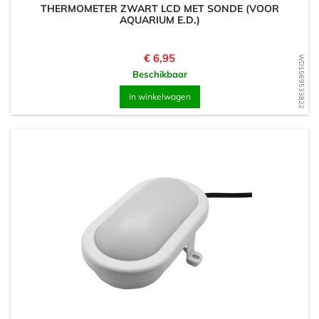
THERMOMETER ZWART LCD MET SONDE (VOOR
AQUARIUM E.D.)
Prijs
€ 6,95
WD1569533822
Beschikbaar
In winkelwagen