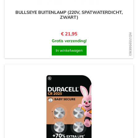
BULLSEYE BUITENLAMP (220V, SPATWATERDICHT,
ZWART)
Prijs
€ 21,95
WD1559568363
Gratis verzending!
In winkelwagen