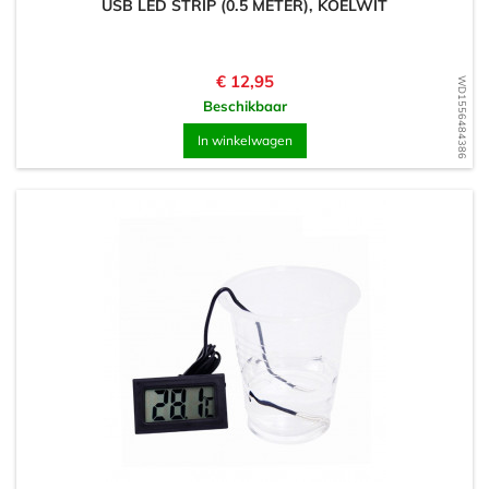
USB LED STRIP (0.5 METER), KOELWIT
Prijs
€ 12,95
WD1556484386
Beschikbaar
In winkelwagen