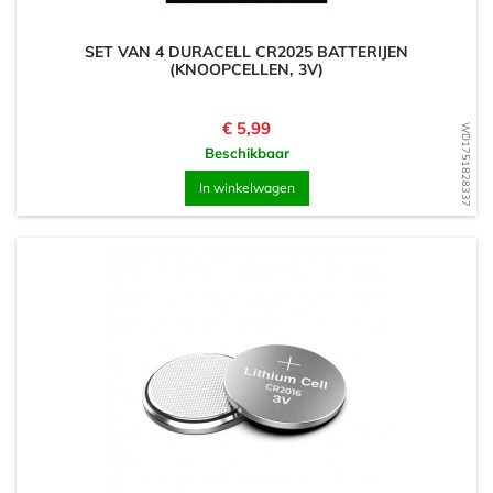
SET VAN 4 DURACELL CR2025 BATTERIJEN
(KNOOPCELLEN, 3V)
Prijs
€ 5,99
WD1751828337
Beschikbaar
In winkelwagen