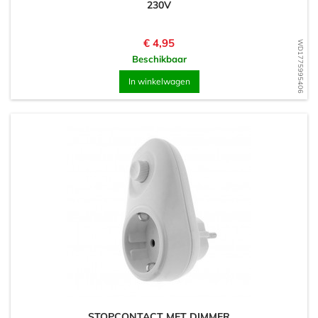
230V
Prijs
€ 4,95
WD1775995406
Beschikbaar
In winkelwagen
STOPCONTACT MET DIMMER