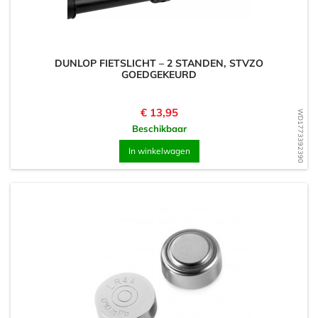
DUNLOP FIETSLICHT – 2 STANDEN, STVZO
GOEDGEKEURD
Prijs
€ 13,95
WD1773392390
Beschikbaar
In winkelwagen