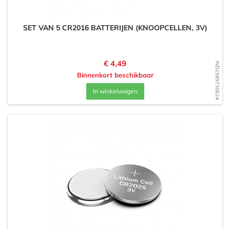
SET VAN 5 CR2016 BATTERIJEN (KNOOPCELLEN, 3V)
Prijs
€ 4,49
WD1589730624
Binnenkort beschikbaar
In winkelwagen