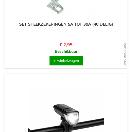
SET STEEKZEKERINGEN 5A TOT 30A (40 DELIG)
Prijs
€ 2,95
WD1656920447
Beschikbaar
In winkelwagen