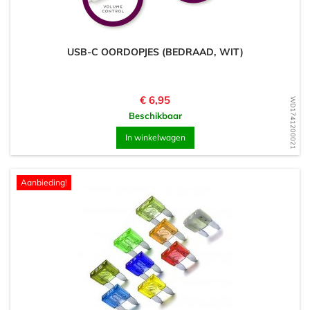
USB-C OORDOPJES (BEDRAAD, WIT)
Prijs
€ 6,95
WD1741200021
Beschikbaar
In winkelwagen
Aanbieding!