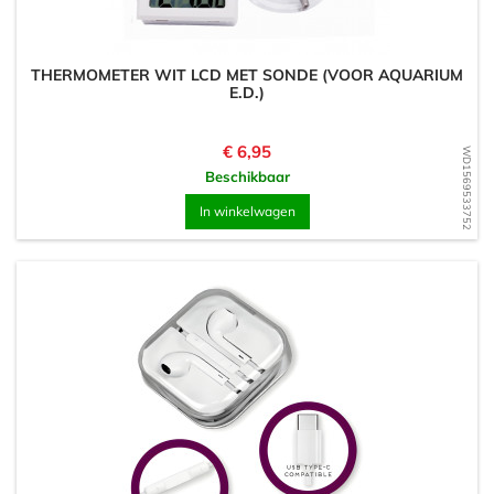
THERMOMETER WIT LCD MET SONDE (VOOR AQUARIUM
E.D.)
Prijs
€ 6,95
WD1569533752
Beschikbaar
In winkelwagen