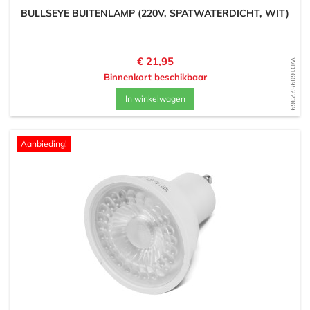
BULLSEYE BUITENLAMP (220V, SPATWATERDICHT, WIT)
Prijs
€ 21,95
WD1609522369
Binnenkort beschikbaar
In winkelwagen
Aanbieding!