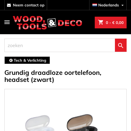
neem contact op
Nederlands

shopping_cart
0
- € 0,00

Tech & Verlichting
Grundig draadloze oortelefoon,
headset (zwart)