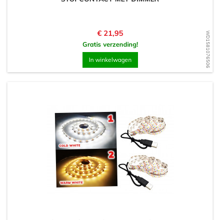
Prijs
€ 21,95
WD1581076506
Gratis verzending!
In winkelwagen