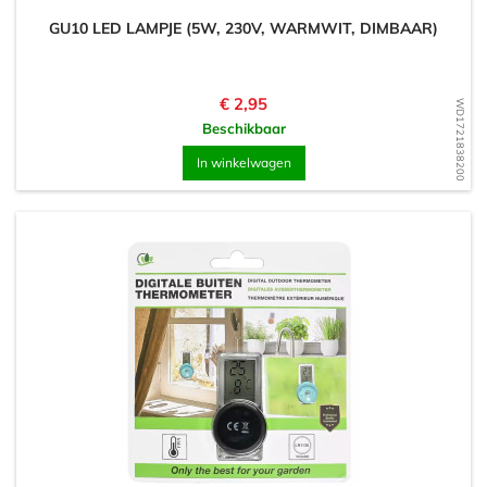
GU10 LED LAMPJE (5W, 230V, WARMWIT, DIMBAAR)
Prijs
€ 2,95
WD1721838200
Beschikbaar
In winkelwagen