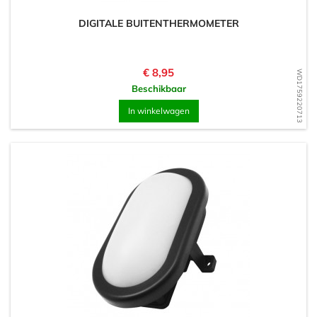
DIGITALE BUITENTHERMOMETER
Prijs
€ 8,95
WD1759220713
Beschikbaar
In winkelwagen