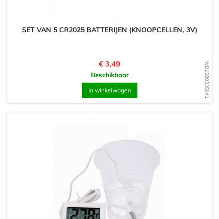
SET VAN 5 CR2025 BATTERIJEN (KNOOPCELLEN, 3V)
Prijs
€ 3,49
WD1588335041
Beschikbaar
In winkelwagen