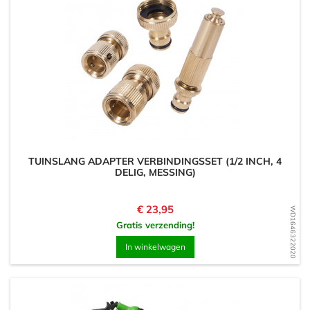
TUINSLANG ADAPTER VERBINDINGSSET (1/2 INCH, 4
DELIG, MESSING)
Prijs
€ 23,95
WD1646322020
Gratis verzending!
In winkelwagen