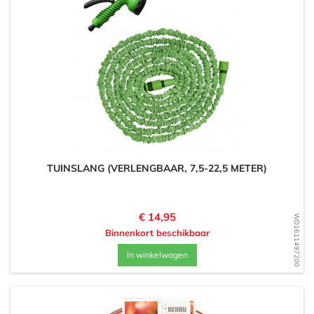
TUINSLANG (VERLENGBAAR, 7,5-22,5 METER)
Prijs
€ 14,95
WD1611497200
Binnenkort beschikbaar
In winkelwagen