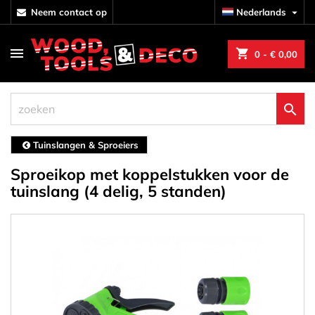
neem contact op
Nederlands

shopping_cart
0
- € 0,00

Tuinslangen & Sproeiers
Sproeikop met koppelstukken voor de
tuinslang (4 delig, 5 standen)