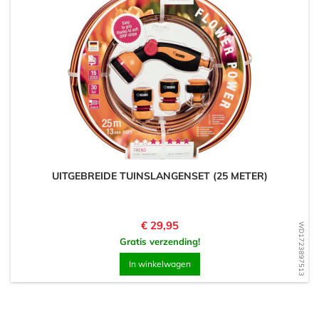
UITGEBREIDE TUINSLANGENSET (25 METER)
Prijs
€ 29,95
WD1723897513
Gratis verzending!
In winkelwagen