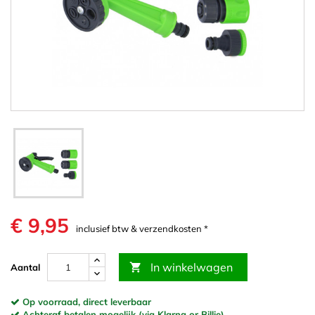
€ 9,95
inclusief btw & verzendkosten *
In winkelwagen

Aantal
Op voorraad, direct leverbaar
Achteraf betalen mogelijk (via Klarna or Billie)