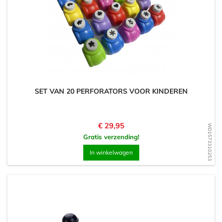
SET VAN 20 PERFORATORS VOOR KINDEREN
Prijs
€ 29,95
WD1573310253
Gratis verzending!
In winkelwagen