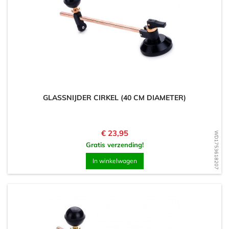
GLASSNIJDER CIRKEL (40 CM DIAMETER)
Prijs
€ 23,95
WD1753618207
Gratis verzending!
In winkelwagen