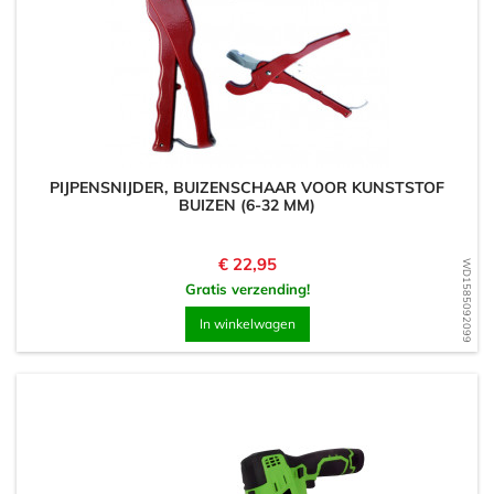
PIJPENSNIJDER, BUIZENSCHAAR VOOR KUNSTSTOF
BUIZEN (6-32 MM)
Prijs
€ 22,95
WD1585092099
Gratis verzending!
In winkelwagen