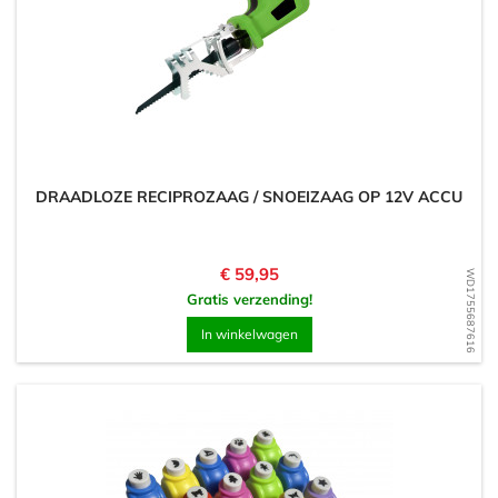
DRAADLOZE RECIPROZAAG / SNOEIZAAG OP 12V ACCU
Prijs
€ 59,95
WD1755687616
Gratis verzending!
In winkelwagen