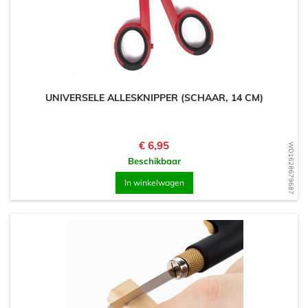
UNIVERSELE ALLESKNIPPER (SCHAAR, 14 CM)
Prijs
€ 6,95
WD1628679687
Beschikbaar
In winkelwagen