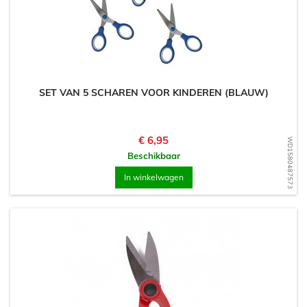
SET VAN 5 SCHAREN VOOR KINDEREN (BLAUW)
Prijs
€ 6,95
WD1580487573
Beschikbaar
In winkelwagen