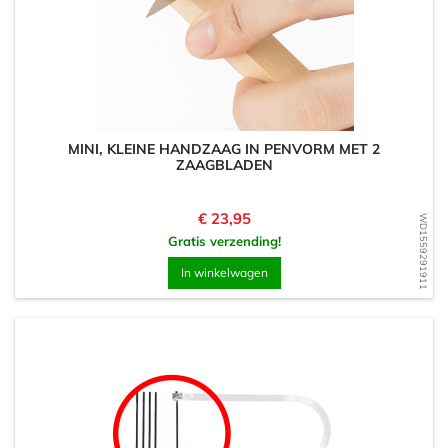
MINI, KLEINE HANDZAAG IN PENVORM MET 2
ZAAGBLADEN
Prijs
€ 23,95
WD1559291911
Gratis verzending!
In winkelwagen