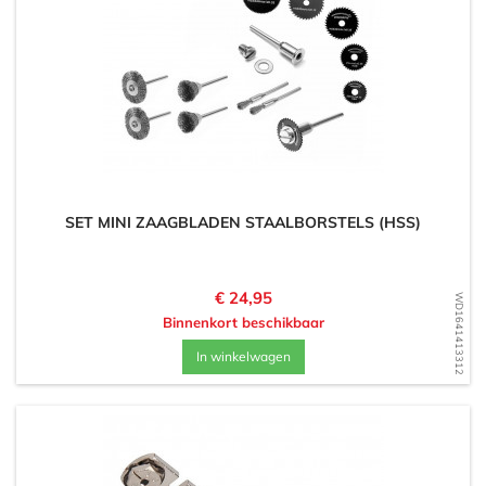
SET MINI ZAAGBLADEN STAALBORSTELS (HSS)
Prijs
€ 24,95
WD1641413312
Binnenkort beschikbaar
In winkelwagen