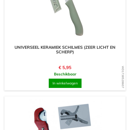
UNIVERSEEL KERAMIEK SCHILMES (ZEER LICHT EN
SCHERP)
Prijs
€ 5,95
WD1738528607
Beschikbaar
In winkelwagen