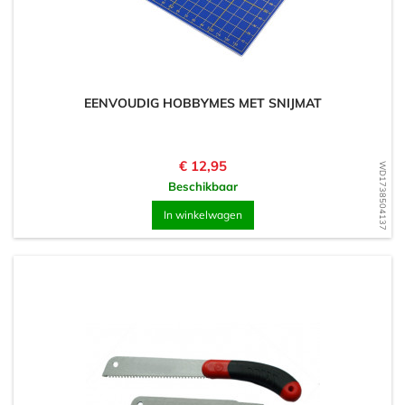
EENVOUDIG HOBBYMES MET SNIJMAT
Prijs
€ 12,95
WD1738504137
Beschikbaar
In winkelwagen