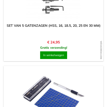
SET VAN 5 GATENZAGEN (HSS, 16, 18.5, 20, 25 EN 30 MM)
Prijs
€ 24,95
WD1638041184
Gratis verzending!
In winkelwagen