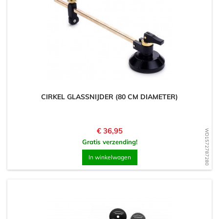
CIRKEL GLASSNIJDER (80 CM DIAMETER)
Prijs
€ 36,95
WD1572787280
Gratis verzending!
In winkelwagen