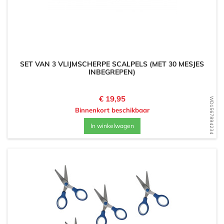
SET VAN 3 VLIJMSCHERPE SCALPELS (MET 30 MESJES
INBEGREPEN)
Prijs
€ 19,95
WD1567894234
Binnenkort beschikbaar
In winkelwagen