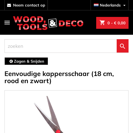
neem contact op
Nederlands

shopping_cart
0
- € 0,00

Zagen & Snijden
Eenvoudige kappersschaar (18 cm,
rood en zwart)