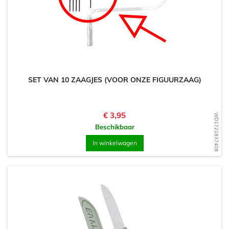
SET VAN 10 ZAAGJES (VOOR ONZE FIGUURZAAG)
Prijs
€ 3,95
WD1721837408
Beschikbaar
In winkelwagen