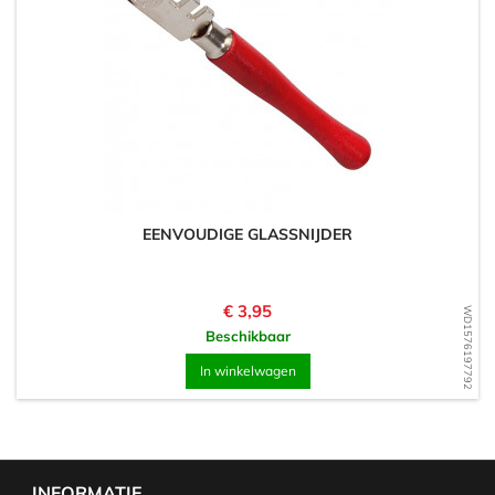
EENVOUDIGE GLASSNIJDER
Prijs
€ 3,95
WD1576197792
Beschikbaar
In winkelwagen
INFORMATIE