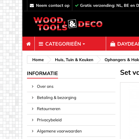
neem contact op
Gratis verzending: NL, BE en 
CATEGORIEËN
DAYDEAL
Bevestiger
Home
Huis, Tuin & Keuken
Ophangers & Ha
Set v
Afstandh
INFORMATIE
Bouten &
Over ons
Decoratie
Betaling & bezorging
Haken, O
Klemmen,
Retourneren
Pinnen & 
Privacybeleid
Plankverb
Algemene voorwaarden
Rampamo