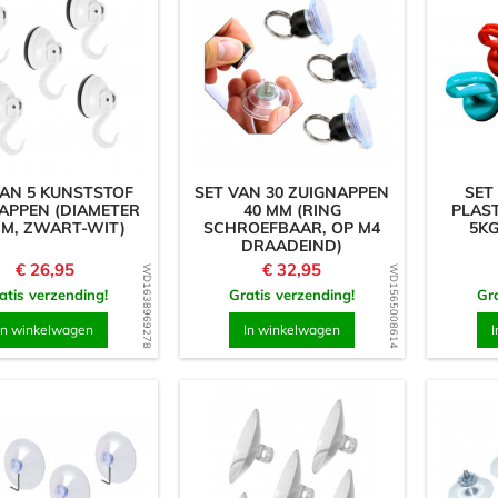
VAN 5 KUNSTSTOF
SET VAN 30 ZUIGNAPPEN
SET
APPEN (DIAMETER
40 MM (RING
PLAST
CM, ZWART-WIT)
SCHROEFBAAR, OP M4
5K
DRAADEIND)
Prijs
Prijs
€ 26,95
€ 32,95
WD1638969278
WD1565008614
atis verzending!
Gratis verzending!
Gra
In winkelwagen
In winkelwagen
I