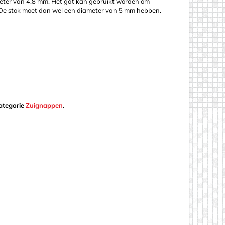
eter van 4.8 mm. Het gat kan gebruikt worden om
). De stok moet dan wel een diameter van 5 mm hebben.
ategorie
Zuignappen
.