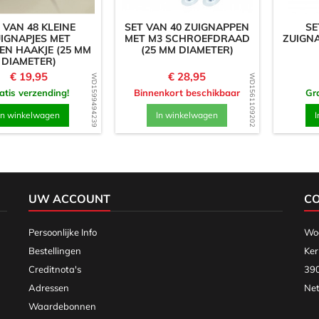
 VAN 48 KLEINE
SET VAN 40 ZUIGNAPPEN
SE
IGNAPJES MET
MET M3 SCHROEFDRAAD
ZUIGNA
EN HAAKJE (25 MM
(25 MM DIAMETER)
DIAMETER)
Prijs
Prijs
€ 19,95
€ 28,95
WD1599494239
WD1561109202
atis verzending!
Binnenkort beschikbaar
Gra
In winkelwagen
In winkelwagen
I
UW ACCOUNT
C
Persoonlijke Info
Woo
Bestellingen
Ker
Creditnota's
390
Adressen
Net
Waardebonnen