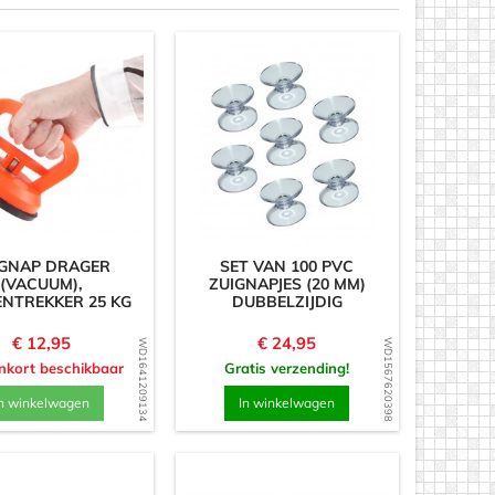
IGNAP DRAGER
SET VAN 100 PVC
(VACUUM),
ZUIGNAPJES (20 MM)
NTREKKER 25 KG
DUBBELZIJDIG
Prijs
Prijs
€ 12,95
€ 24,95
WD1641209134
WD1567620398
nkort beschikbaar
Gratis verzending!
n winkelwagen
In winkelwagen