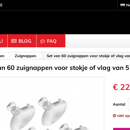
DE
N
!
BLOG
FAQ
s
Knutselhout & Kurk
ken
Zuignappen
Set van 60 zuignappen voor stokje of vlag v
an 60 zuignappen voor stokje of vlag van 
ouders
Ballen & Kralen
 Moeren
Dobbelstenen
Doppen & Knoppen
€ 22
gen & Ringen
Figuren
 Binders & Gaas
Halve bollen
Aantal
Staafjes
Kurk
niet o
inders
Ornamenten & Houtsnij
eren
Ringen