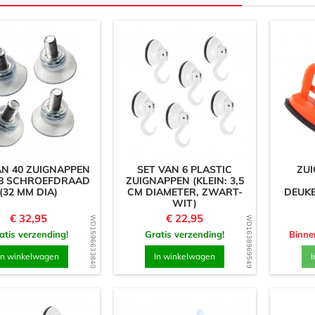
AN 40 ZUIGNAPPEN
SET VAN 6 PLASTIC
ZU
8 SCHROEFDRAAD
ZUIGNAPPEN (KLEIN: 3,5
(32 MM DIA)
CM DIAMETER, ZWART-
DEUKE
WIT)
Prijs
Prijs
€ 32,95
€ 22,95
WD1596633840
WD1638969549
atis verzending!
Gratis verzending!
Binne
In winkelwagen
In winkelwagen
I