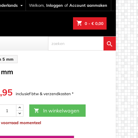
ederlands

Welkom,
Inloggen
of
Account aanmaken
shopping_cart
0
- € 0,00

an 5 mm
5 mm
,95
inclusief btw & verzendkosten *
In winkelwagen

p voorraad momenteel
werk