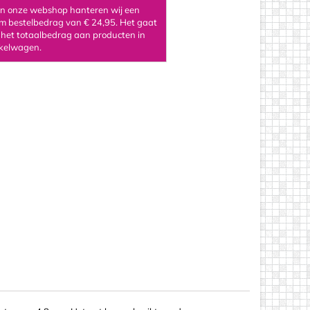
 in onze webshop hanteren wij een
 bestelbedrag van € 24,95. Het gaat
 het totaalbedrag aan producten in
kelwagen.
os