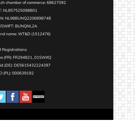
ch chamber of commerce: 68627092
T: NL857525098B01
AN: NL98BUNQ2206898748
C/SWIFT: BUNQNL2A
and name: WT&D (1512476)
 Registrations:
eo (FR): FR294821_01SWXQ
id (DE): DE5615432224397
 (PL): 000639192