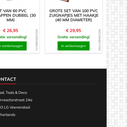
T VAN 60 PVC
GROTE SET VAN 100 PVC
PPEN DUBBEL (30
ZUIGNAPJES MET HAAKJE
MM)
(40 MM DIAMETER)
Prijs
Prijs
€ 26,95
€ 29,95
WD1595588331
WD1594827250
tis verzending!
Gratis verzending!
n winkelwagen
In winkelwagen
ONTACT
d, Tools & Deco
nreactorstraat 24a
3 LG Veenendaal
herlands