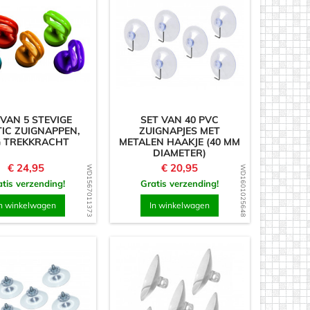
 VAN 5 STEVIGE
SET VAN 40 PVC
IC ZUIGNAPPEN,
ZUIGNAPJES MET
G TREKKRACHT
METALEN HAAKJE (40 MM
DIAMETER)
Prijs
Prijs
€ 24,95
€ 20,95
WD1567011373
WD1601025648
tis verzending!
Gratis verzending!
n winkelwagen
In winkelwagen