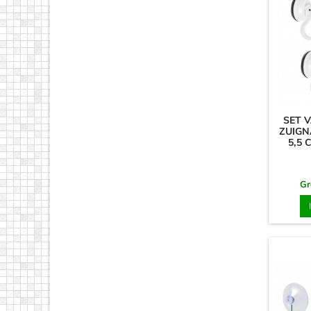
SET 
ZUIGN
5,5 
Gr