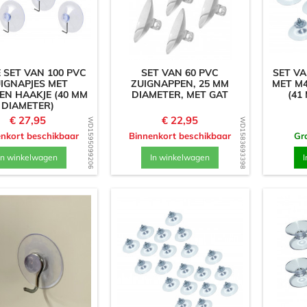
 SET VAN 100 PVC
SET VAN 60 PVC
SET VA
IGNAPJES MET
ZUIGNAPPEN, 25 MM
MET M
EN HAAKJE (40 MM
DIAMETER, MET GAT
(41
DIAMETER)
Prijs
Prijs
€ 27,95
€ 22,95
WD1595099206
WD1583693398
nkort beschikbaar
Binnenkort beschikbaar
Gra
In winkelwagen
In winkelwagen
I