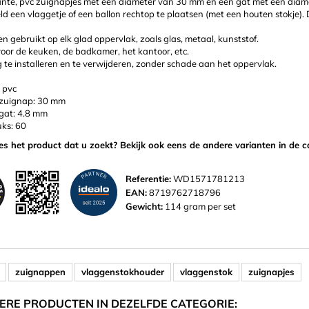
nte, pvc zuignapjes met een diameter van 30 mm en een gat met een diam
eld een vlaggetje of een ballon rechtop te plaatsen (met een houten stokje
 gebruikt op elk glad oppervlak, zoals glas, metaal, kunststof.
oor de keuken, de badkamer, het kantoor, etc.
te installeren en te verwijderen, zonder schade aan het oppervlak.
: pvc
 zuignap: 30 mm
gat: 4.8 mm
uks: 60
ies het product dat u zoekt? Bekijk ook eens de andere varianten in de c
Referentie:
WD1571781213
EAN:
8719762718796
Gewicht:
114 gram per set
zuignappen
vlaggenstokhouder
vlaggenstok
zuignapjes
ERE PRODUCTEN IN DEZELFDE CATEGORIE: