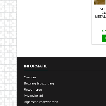
SET
ZU
METAL
Gr
INFORMATIE
Over ons
Betaling & bezorging
Retourneren
Privacybeleid
Algemene voorwaarden