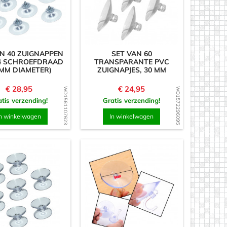
N 40 ZUIGNAPPEN
SET VAN 60
4 SCHROEFDRAAD
TRANSPARANTE PVC
 MM DIAMETER)
ZUIGNAPJES, 30 MM
Prijs
Prijs
€ 28,95
€ 24,95
WD1561107623
WD1572296095
tis verzending!
Gratis verzending!
n winkelwagen
In winkelwagen