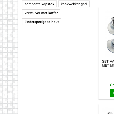
compacte kapstok
kookwekker geel
verstuiver met koffer
kinderspeelgoed hout
SET V
MET M
Gr