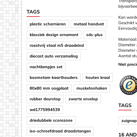
Transpara
bijvoorbe
TAGS
Kan worden
Geschikt v
plastic scharnieren
metaal handvat
Eenvoudig 
klassiek design ornament
sds-plus
Materiaal
Diameter
roestvrij staal m5 draadeind
Diameter 
Aantal st
diecast auto verzameling
Niet prec
nachtlampjes set
boomstam kaarthouders
houten kraal
80x80 mm oogplaat
musketonhaken
rubber deurstop
zwarte envelop
TAGS
wd1775994539
driedubbele scorezone
zuignap
iso-schroefdraad draadstangen
16 AND