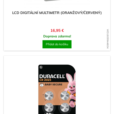
LCD DIGITÁLNÍ MULTIMETR (ORANŽOVÝ/ČERVENÝ)
Cena
16,95 €
WD1609944604
Doprava zdarma!
Přidat do košíku