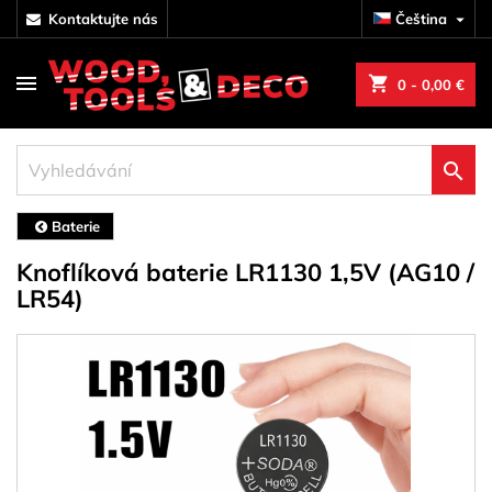
kontaktujte nás
Čeština

shopping_cart
0
- 0,00 €

Baterie
Knoflíková baterie LR1130 1,5V (AG10 /
LR54)