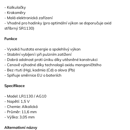
- Kalkulačky
- Krokoměry
- Malá elektronická zařízení
- Vhodné pro hodinky (pro optimální výkon se doporučuje oxid
stříbrný SR1130)
Funkce
- Vysoká hustota energie a spolehlivý výkon
- Stabilní vybíjení i při pulzním zatížení
- Dobrá odolnost proti úniku díky utěsněné konstrukci
- Cenově výhodné díky technologii oxidu manganičitého
- Bez rtuti (Hg), kadmia (Cd) a olova (Pb)
- Splňuje směrnice EU o bateriích
Specifikace
- Model: LR1130 / AG10
- Napětí: 1,5 V
- Chemie: Alkalická
- Průměr: 11,6 mm
- Výška: 3,05 mm
Alternativní názvy