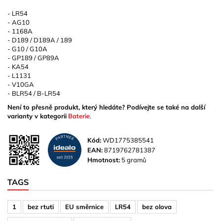
- LR54
- AG10
- 1168A
- D189 / D189A / 189
- G10 / G10A
- GP189 / GP89A
- KA54
- L1131
- V10GA
- BLR54 / B-LR54
Není to přesně produkt, který hledáte? Podívejte se také na další
varianty v kategorii
Baterie
.
Kód:
WD1775385541
EAN:
8719762781387
Hmotnost:
5 gramů
TAGS
1
bez rtuti
EU směrnice
LR54
bez olova