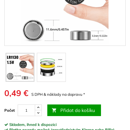
0,49 €
S DPH & náklady na dopravu *
Přidat do košíku

Počet
Skladem, ihned k dispozici
Platba pozadu možná (prostřednictvím Klarna nebo Billie)