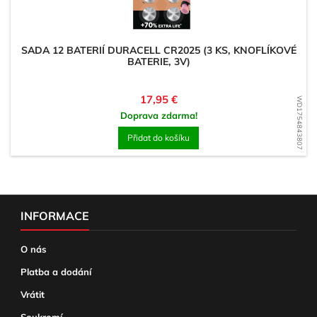
SADA 12 BATERIÍ DURACELL CR2025 (3 KS, KNOFLÍKOVÉ
BATERIE, 3V)
Cena
17,95 €
WD1754843807
Doprava zdarma!
Přidat do košíku
INFORMACE
O nás
Platba a dodání
Vrátit