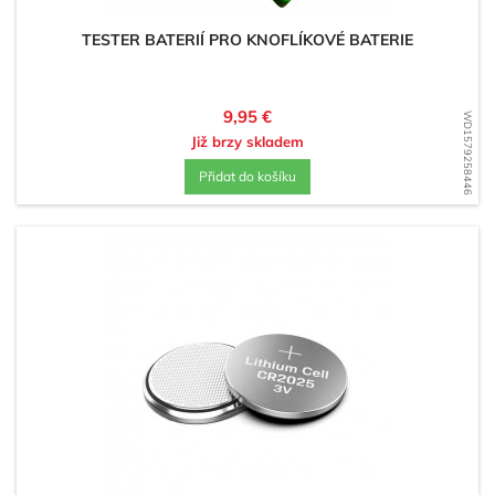
TESTER BATERIÍ PRO KNOFLÍKOVÉ BATERIE
Cena
9,95 €
WD1579258446
Již brzy skladem
Přidat do košíku