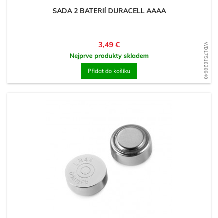
SADA 2 BATERIÍ DURACELL AAAA
Cena
3,49 €
WD1751826640
Nejprve produkty skladem
Přidat do košíku