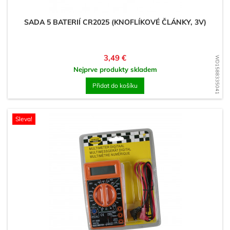
SADA 5 BATERIÍ CR2025 (KNOFLÍKOVÉ ČLÁNKY, 3V)
Cena
3,49 €
WD1588335041
Nejprve produkty skladem
Přidat do košíku
Sleva!