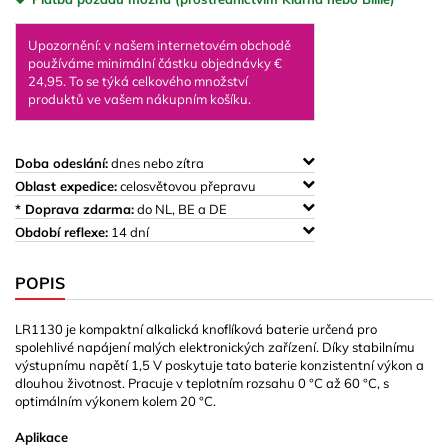
Upozornění: v našem internetovém obchodě
používáme minimální částku objednávky €
24,95. To se týká celkového množství
produktů ve vašem nákupním košíku.
Doba odeslání:
dnes nebo zítra
Oblast expedice:
celosvětovou přepravu
* Doprava zdarma:
do NL, BE a DE
Období reflexe:
14 dní
POPIS
LR1130 je kompaktní alkalická knoflíková baterie určená pro
spolehlivé napájení malých elektronických zařízení. Díky stabilnímu
výstupnímu napětí 1,5 V poskytuje tato baterie konzistentní výkon a
dlouhou životnost. Pracuje v teplotním rozsahu 0 °C až 60 °C, s
optimálním výkonem kolem 20 °C.
Aplikace