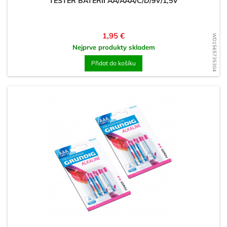
TESTER BATERIÍ AA/AAA/C/D/9V/1,5V
Cena
1,95 €
WD1565735304
Nejprve produkty skladem
Přidat do košíku