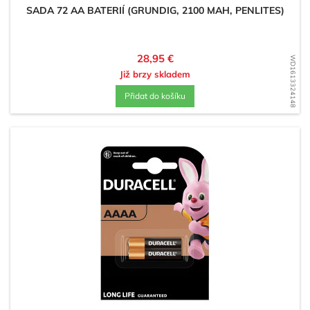
SADA 72 AA BATERIÍ (GRUNDIG, 2100 MAH, PENLITES)
Cena
28,95 €
WD1613324148
Již brzy skladem
Přidat do košíku