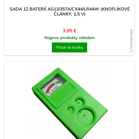
SADA 12 BATERIÍ AG13/357A/CX44/LR44W (KNOFLÍKOVÉ
ČLÁNKY, 1,5 V)
Cena
3,95 €
WD1590929172
Nejprve produkty skladem
Přidat do košíku