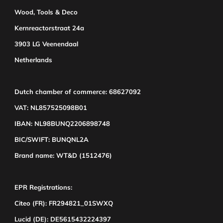
Wood, Tools & Deco
Kernreactorstraat 24a
3903 LG Veenendaal
Netherlands
Dutch chamber of commerce: 68627092
VAT: NL857525098B01
IBAN: NL98BUNQ2206898748
BIC/SWIFT: BUNQNL2A
Brand name: WT&D (1512476)
EPR Registrations:
Citeo (FR): FR294821_01SWXQ
Lucid (DE): DE5615432224397