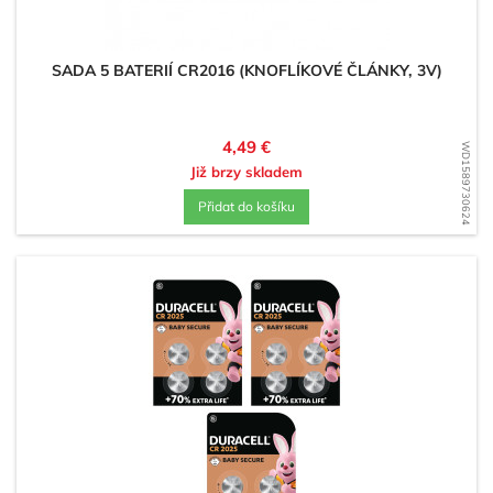
SADA 5 BATERIÍ CR2016 (KNOFLÍKOVÉ ČLÁNKY, 3V)
Cena
4,49 €
WD1589730624
Již brzy skladem
Přidat do košíku