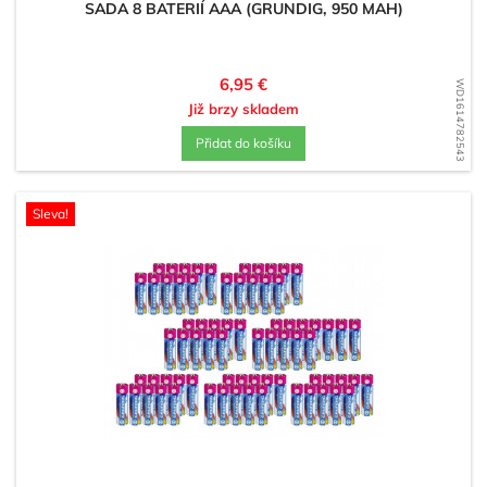
SADA 8 BATERIÍ AAA (GRUNDIG, 950 MAH)
Cena
6,95 €
WD1614782543
Již brzy skladem
Přidat do košíku
Sleva!