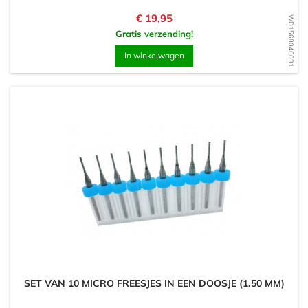
Prijs
€ 19,95
WD1568046031
Gratis verzending!
In winkelwagen
SET VAN 10 MICRO FREESJES IN EEN DOOSJE (1.50 MM)