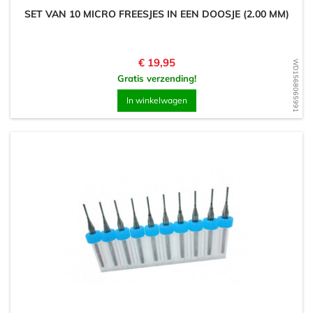
SET VAN 10 MICRO FREESJES IN EEN DOOSJE (2.00 MM)
Prijs
€ 19,95
WD1568065991
Gratis verzending!
In winkelwagen