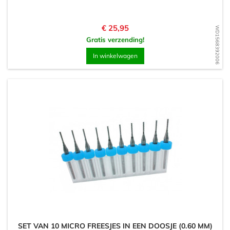
Prijs
€ 25,95
WD1568392006
Gratis verzending!
In winkelwagen
SET VAN 10 MICRO FREESJES IN EEN DOOSJE (0.60 MM)