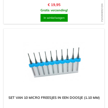
Prijs
€ 19,95
WD1568065052
Gratis verzending!
In winkelwagen
SET VAN 10 MICRO FREESJES IN EEN DOOSJE (1.10 MM)