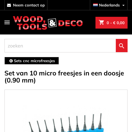
neem contact op
Nederlands

shopping_cart
0
- € 0,00

Sets cnc microfreesjes
Set van 10 micro freesjes in een doosje
(0.90 mm)