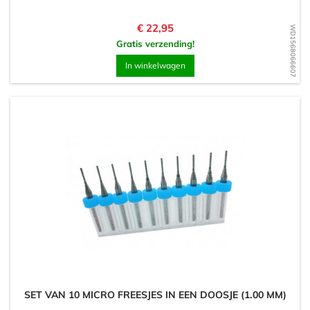
Prijs
€ 22,95
WD1568066607
Gratis verzending!
In winkelwagen
SET VAN 10 MICRO FREESJES IN EEN DOOSJE (1.00 MM)