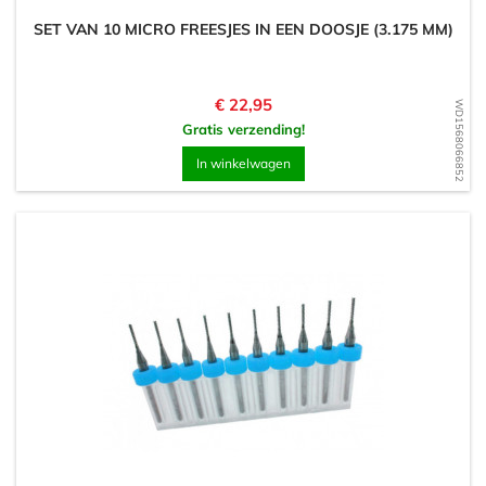
SET VAN 10 MICRO FREESJES IN EEN DOOSJE (3.175 MM)
Prijs
€ 22,95
WD1568066852
Gratis verzending!
In winkelwagen