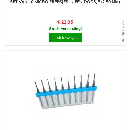
SET VAN 10 MICRO FREESJES IN EEN DOOSJE (2.50 MM)
Prijs
€ 22,95
WD1568066507
Gratis verzending!
In winkelwagen