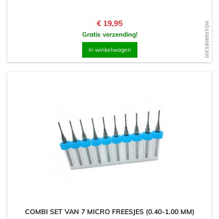
Prijs
€ 19,95
WD1568065300
Gratis verzending!
In winkelwagen
COMBI SET VAN 7 MICRO FREESJES (0.40-1.00 MM)