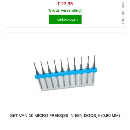
Prijs
€ 22,95
WD1568753024
Gratis verzending!
In winkelwagen
SET VAN 10 MICRO FREESJES IN EEN DOOSJE (0.80 MM)