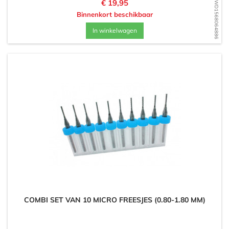
Prijs
€ 19,95
WD1568064886
Binnenkort beschikbaar
In winkelwagen
COMBI SET VAN 10 MICRO FREESJES (0.80-1.80 MM)