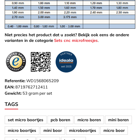
Niet precies het product dat u zoekt? Bekijk ook eens de andere
varianten in de categorie
Sets cnc microfreesjes
.
Referentie:
WD1568065209
EAN:
8719762712411
Gewicht:
53 gram per set
TAGS
set micro boortjes
pcb boren
micro boren
mini boren
micro boortjes
mini boor
microboortjes
micro boor