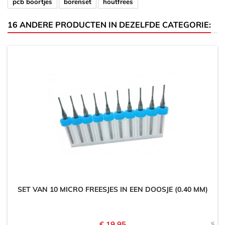
pcb boortjes
borenset
houtfrees
16 ANDERE PRODUCTEN IN DEZELFDE CATEGORIE:
SET VAN 10 MICRO FREESJES IN EEN DOOSJE (0.40 MM)
Prijs
€ 19,95