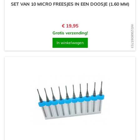
SET VAN 10 MICRO FREESJES IN EEN DOOSJE (1.60 MM)
Prijs
€ 19,95
WD1568065703
Gratis verzending!
In winkelwagen