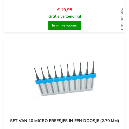
Prijs
€ 19,95
WD1568065604
Gratis verzending!
In winkelwagen
SET VAN 10 MICRO FREESJES IN EEN DOOSJE (2.70 MM)