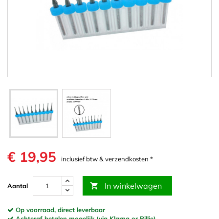
€ 19,95
inclusief btw & verzendkosten *
In winkelwagen

Aantal
Op voorraad, direct leverbaar
Achteraf betalen mogelijk (via Klarna or Billie)