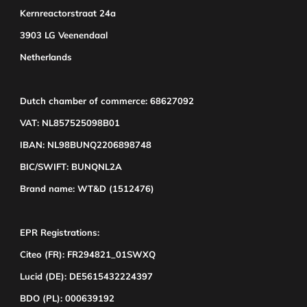
Kernreactorstraat 24a
3903 LG Veenendaal
Netherlands
Dutch chamber of commerce: 68627092
VAT: NL857525098B01
IBAN: NL98BUNQ2206898748
BIC/SWIFT: BUNQNL2A
Brand name: WT&D (1512476)
EPR Registrations:
Citeo (FR): FR294821_01SWXQ
Lucid (DE): DE5615432224397
BDO (PL): 000639192