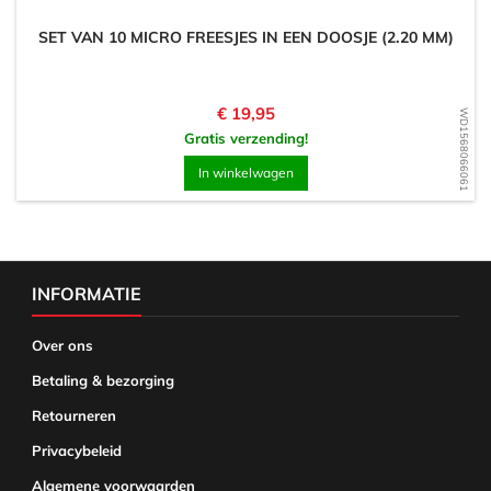
SET VAN 10 MICRO FREESJES IN EEN DOOSJE (2.20 MM)
Prijs
€ 19,95
WD1568066061
Gratis verzending!
In winkelwagen
INFORMATIE
Over ons
Betaling & bezorging
Retourneren
Privacybeleid
Algemene voorwaarden