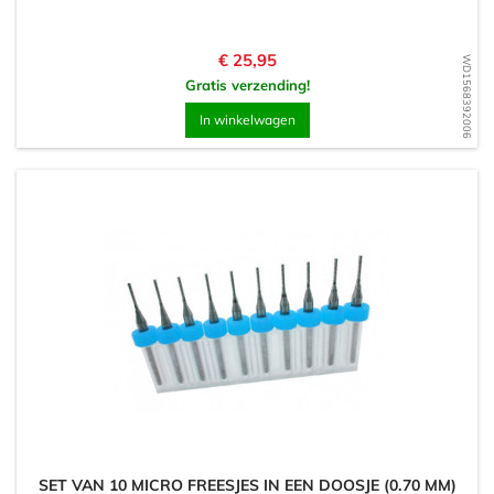
Prijs
€ 25,95
WD1568392006
Gratis verzending!
In winkelwagen
SET VAN 10 MICRO FREESJES IN EEN DOOSJE (0.70 MM)