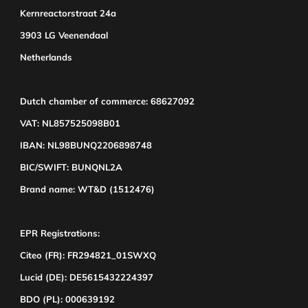
Kernreactorstraat 24a
3903 LG Veenendaal
Netherlands
Dutch chamber of commerce: 68627092
VAT: NL857525098B01
IBAN: NL98BUNQ2206898748
BIC/SWIFT: BUNQNL2A
Brand name: WT&D (1512476)
EPR Registrations:
Citeo (FR): FR294821_01SWXQ
Lucid (DE): DE5615432224397
BDO (PL): 000639192