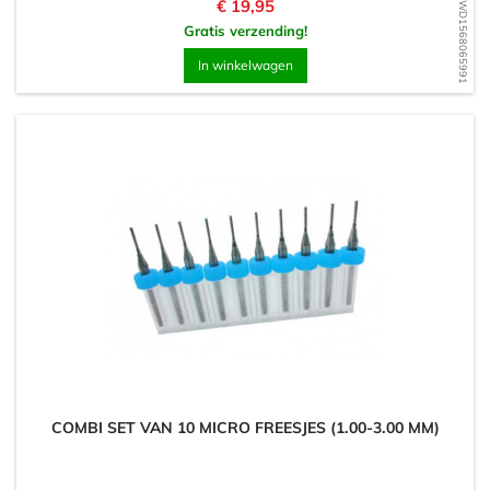
Prijs
€ 19,95
WD1568065991
Gratis verzending!
In winkelwagen
COMBI SET VAN 10 MICRO FREESJES (1.00-3.00 MM)