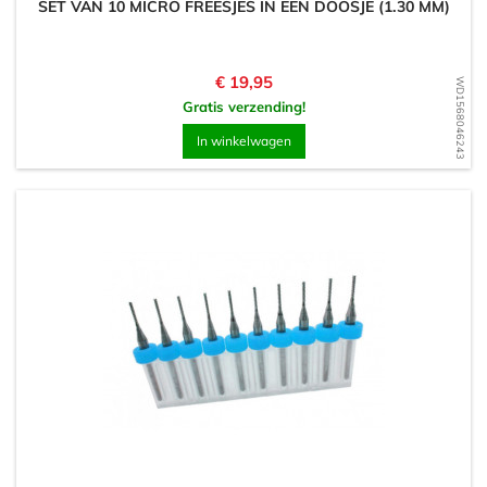
SET VAN 10 MICRO FREESJES IN EEN DOOSJE (1.30 MM)
Prijs
€ 19,95
WD1568046243
Gratis verzending!
In winkelwagen