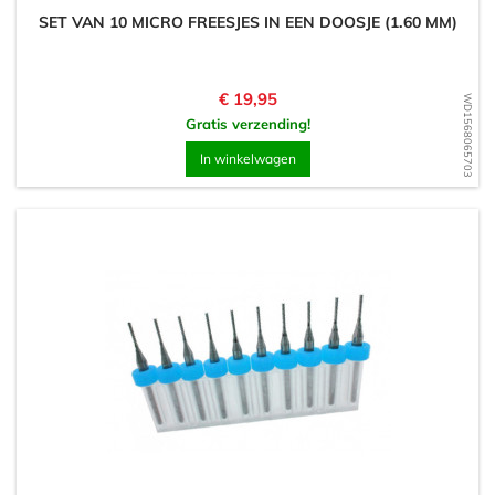
SET VAN 10 MICRO FREESJES IN EEN DOOSJE (1.60 MM)
Prijs
€ 19,95
WD1568065703
Gratis verzending!
In winkelwagen