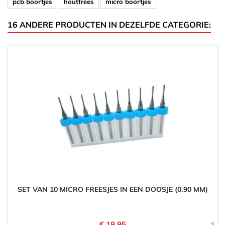
pcb boortjes
houtfrees
micro boortjes
16 ANDERE PRODUCTEN IN DEZELFDE CATEGORIE:
SET VAN 10 MICRO FREESJES IN EEN DOOSJE (0.90 MM)
Prijs
€ 19,95