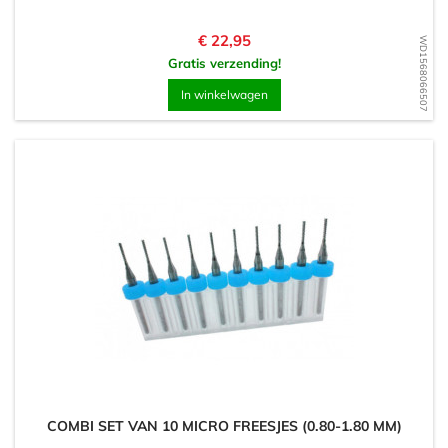
Prijs
€ 22,95
WD1568066507
Gratis verzending!
In winkelwagen
COMBI SET VAN 10 MICRO FREESJES (0.80-1.80 MM)