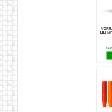
VORR
ML) M
kos
I