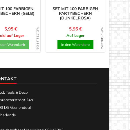
IT 100 FARBIGEN
SET MIT 100 FARBIGEN
BECHERN (GELB)
PARTYBECHERN
(DUNKELROSA)
Preis
Preis
5,95 €
5,95 €
WD1763163439
WD1764847052
ald auf Lager
Auf Lager
n den Warenkorb
In den Warenkorb
ONTAKT
d, Tools & Deco
nreactorstraat 24a
3 LG Veenendaal
herlands