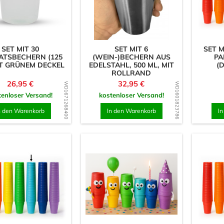
SET MIT 30
SET MIT 6
SET M
ATSBECHERN (125
(WEIN-)BECHERN AUS
PA
IT GRÜNEM DECKEL
EDELSTAHL, 500 ML, MIT
(
ROLLRAND
Preis
Preis
26,95 €
32,95 €
WD1671268400
WD1601823786
tenloser Versand!
kostenloser Versand!
n den Warenkorb
In den Warenkorb
I