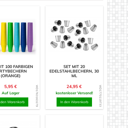
IT 100 FARBIGEN
SET MIT 20
RTYBECHERN
EDELSTAHLBECHERN, 30
(ORANGE)
ML
Preis
Preis
5,95 €
24,95 €
WD1763163279
WD1770119733
Auf Lager
kostenloser Versand!
n den Warenkorb
In den Warenkorb