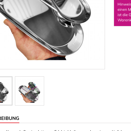
Hinwei
ttern (Einschraubmuttern)
Stöcke & Blöcke
einen M
ist die
binder
Wascheklammern
Warenk
n
Woodys Kinderbox
Stangen
Würfel
tstoff)
Magnete
ormen
Magnetische Haken
en & Zeichen
Quadrat/Rechteck
Zylinder/Scheibe
terial 3 mm
terial 8 mm
REIBUNG