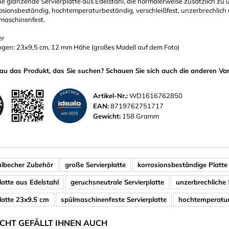
ine glänzende Servierplatte aus Edelstahl, die normalerweise zusätzlich zu
rrosionsbeständig, hochtemperaturbeständig, verschleißfest, unzerbrechlich
lmaschinenfest.
er
en: 23x9,5 cm, 12 mm Höhe (großes Modell auf dem Foto)
au das Produkt, das Sie suchen? Schauen Sie sich auch die anderen Var
Artikel-Nr.:
WD1616762850
EAN:
8719762751717
Gewicht:
158 Gramm
hlbecher Zubehör
große Servierplatte
korrosionsbeständige Platte
latte aus Edelstahl
geruchsneutrale Servierplatte
unzerbrechliche 
platte 23x9.5 cm
spülmaschinenfeste Servierplatte
hochtemperatur
ICHT GEFÄLLT IHNEN AUCH