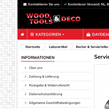
kontaktieren Sie uns
Kostenloser Versand: NL, B
KATEGORIEN
DAYDEAL
Befestigun
Startseite
Laborartikel
Becher & Servierteller
Servi
Abstandh
INFORMATIONEN
Bolzen & 
Über uns
Deko
Zahlung & Lieferung
Federn & 
Haken, A
Rückgabe & Widerrufsrecht
Klammern
Datenschutzerklärung
Klebeband
Allgemeine Geschäftsbedingungen
Nägel