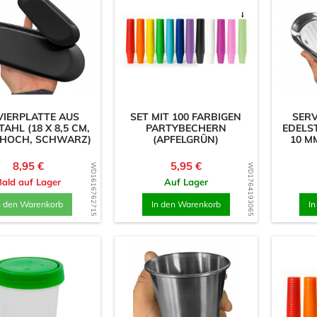
VIERPLATTE AUS
SET MIT 100 FARBIGEN
SERV
AHL (18 X 8,5 CM,
PARTYBECHERN
EDELST
 HOCH, SCHWARZ)
(APFELGRÜN)
10 M
Preis
Preis
8,95 €
5,95 €
WD1616762715
WD1764193065
Bald auf Lager
Auf Lager
n den Warenkorb
In den Warenkorb
I