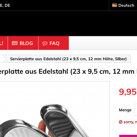
E, DE
Deutsch
!
BLOG
FAQ
gsmittel
Handwerk Holz & Kork
Servierplatte aus Edelstahl (23 x 9,5 cm, 12 mm Höhe, Silber)
erplatte aus Edelstahl (23 x 9,5 cm, 12 mm 
alter
Figuren
Muttern
Halbkugeln
Kappen & Knöpfe
9,95
Stopfen
Kork
ugen & Ringe
Kugeln & Perlen
Menge
, Binder & Gewebe
Ornamente & Holzschnit
sorry, 
, Seil & Kleber
Ringe
Scheiben