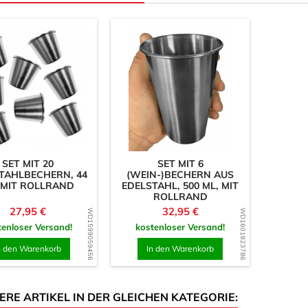
SET MIT 20
SET MIT 6
TAHLBECHERN, 44
(WEIN-)BECHERN AUS
 MIT ROLLRAND
EDELSTAHL, 500 ML, MIT
ROLLRAND
Preis
Preis
27,95 €
32,95 €
WD1599059456
WD1601823786
tenloser Versand!
kostenloser Versand!
n den Warenkorb
In den Warenkorb
ERE ARTIKEL IN DER GLEICHEN KATEGORIE: