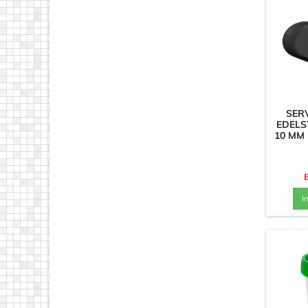
SER
EDELST
10 MM
I