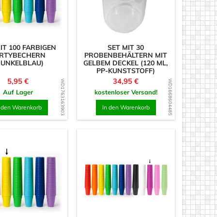
IT 100 FARBIGEN
SET MIT 30
RTYBECHERN
PROBENBEHÄLTERN MIT
DUNKELBLAU)
GELBEM DECKEL (120 ML,
PP-KUNSTSTOFF)
Preis
Preis
5,95 €
34,95 €
WD1763163903
WD1668604485
Auf Lager
kostenloser Versand!
n den Warenkorb
In den Warenkorb