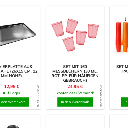
VIERPLATTE AUS
SET MIT 160
SET M
AHL (26X15 CM, 12
MESSBECHERN (30 ML,
PA
MM HÖHE)
ROT, PP, FÜR HÄUFIGEN
GEBRAUCH)
Preis
Preis
12,95 €
24,95 €
WD1615816776
WD1626041205
Auf Lager
kostenloser Versand!
n den Warenkorb
In den Warenkorb
I