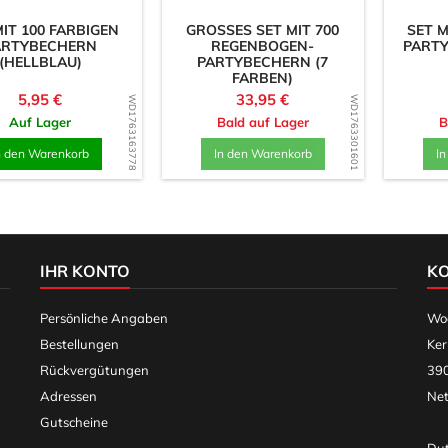
MIT 100 FARBIGEN
GROSSES SET MIT 700 R
SET M
ARTYBECHERN
EGENBOGEN-P
PARTY
(HELLBLAU)
ARTYBECHERN (7 F
ARBEN)
Preis
Preis
5,95 €
33,95 €
WD1763163778
WD1763301601
Auf Lager
Bald auf Lager
B
n den Warenkorb
In den Warenkorb
I
IHR KONTO
K
Persönliche Angaben
Woo
Bestellungen
Ker
Rückvergütungen
390
Adressen
Net
Gutscheine