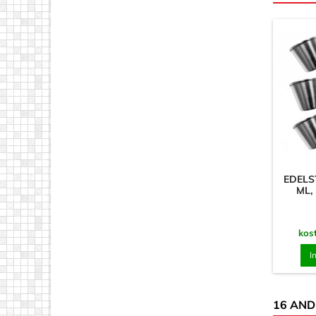
EDELS
ML,
kos
I
16 AND