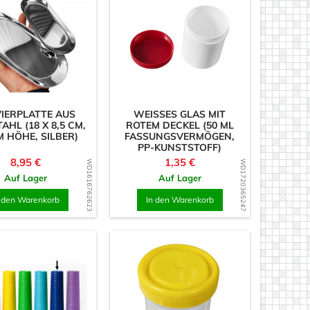
IERPLATTE AUS
WEISSES GLAS MIT R
AHL (18 X 8,5 CM,
OTEM DECKEL (50 ML F
M HÖHE, SILBER)
ASSUNGSVERMÖGEN, P
P-KUNSTSTOFF)
Preis
Preis
8,95 €
1,35 €
WD1616762623
WD1720365247
Auf Lager
Auf Lager
n den Warenkorb
In den Warenkorb