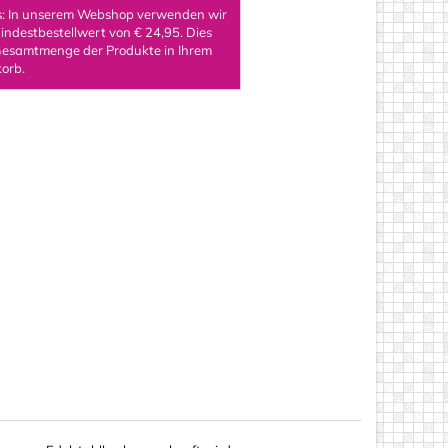
s: In unserem Webshop verwenden wir
indestbestellwert von € 24,95. Dies
 Gesamtmenge der Produkte in Ihrem
orb.