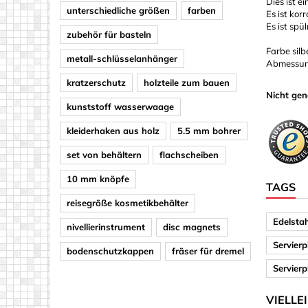
Dies ist e
unterschiedliche größen
farben
Es ist ko
Es ist spü
zubehör für basteln
Farbe silb
metall-schlüsselanhänger
Abmessung
kratzerschutz
holzteile zum bauen
Nicht gen
kunststoff wasserwaage
kleiderhaken aus holz
5.5 mm bohrer
set von behältern
flachscheiben
10 mm knöpfe
TAGS
reisegröße kosmetikbehälter
Edelsta
nivellierinstrument
disc magnets
Servierp
bodenschutzkappen
fräser für dremel
Servier
VIELLE