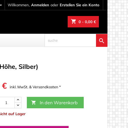

Willkommen,
Anmelden
oder
Erstellen Sie ein Konto
shopping_cart
0
- 0,00 €

Höhe, Silber)
 €
inkl. MwSt. & Versandkosten *
In den Warenkorb

zereien
nicht auf Lager