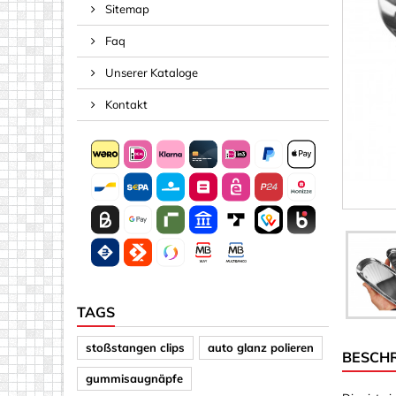
Sitemap
Rampenmu
Faq
Regalver
Schraube
Unserer Kataloge
Stifte & 
Kontakt
Acryl (Kuns
Andere F
Buchstab
Pfeile
Plattenma
Plattenma
Quadrate
TAGS
Scheiben
stoßstangen clips
auto glanz polieren
BESCH
Spiegel
gummisaugnäpfe