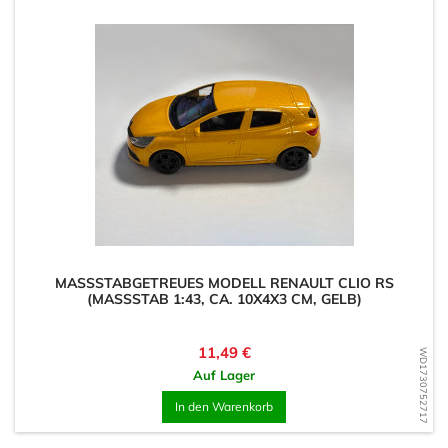
MASSSTABGETREUES MODELL RENAULT CLIO RS (
MASSSTAB 1:43, CA. 10X4X3 CM, GELB)
Preis
11,49 €
WD1730752717
Auf Lager
In den Warenkorb