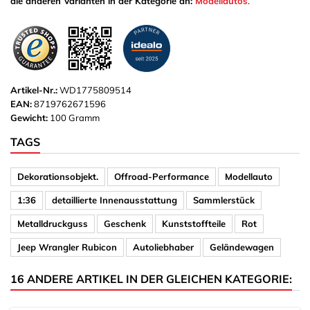
die anderen Varianten in der Kategorie an:
Modellautos
.
Artikel-Nr.:
WD1775809514
EAN:
8719762671596
Gewicht:
100 Gramm
TAGS
Dekorationsobjekt.
Offroad-Performance
Modellauto
1:36
detaillierte Innenausstattung
Sammlerstück
Metalldruckguss
Geschenk
Kunststoffteile
Rot
Jeep Wrangler Rubicon
Autoliebhaber
Geländewagen
16 ANDERE ARTIKEL IN DER GLEICHEN KATEGORIE: