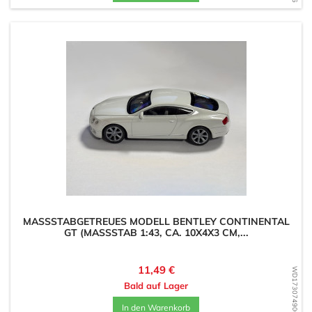
MASSSTABGETREUES MODELL BENTLEY CONTINENTAL G
T (MASSSTAB 1:43, CA. 10X4X3 CM,...
Preis
11,49 €
WD1730749005
Bald auf Lager
In den Warenkorb