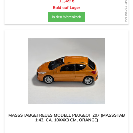
Preis
11,49 €
WD1730307104
Bald auf Lager
In den Warenkorb
MASSSTABGETREUES MODELL PEUGEOT 207 (MASSSTAB 1:
43, CA. 10X4X3 CM, ORANGE)