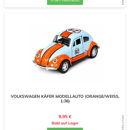
In den Warenkorb
VOLKSWAGEN KÄFER MODELLAUTO (ORANGE/WEISS, 1
:36)
Preis
9,95 €
WD1775639619
Bald auf Lager