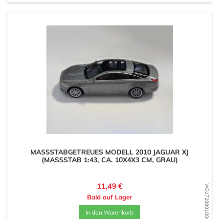
MASSSTABGETREUES MODELL 2010 JAGUAR XJ (
MASSSTAB 1:43, CA. 10X4X3 CM, GRAU)
Preis
11,49 €
WD1728981886
Bald auf Lager
In den Warenkorb