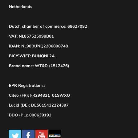
Netherlands
Dutch chamber of commerce: 68627092
VAT: NL857525098B01
IBAN: NL98BUNQ2206898748
BIC/SWIFT: BUNQNL2A
Brand name: WT&D (1512476)
EPR Registrations:
Citeo (FR): FR294821_01SWXQ
Lucid (DE): DE5615432224397
BDO (PL): 000639192