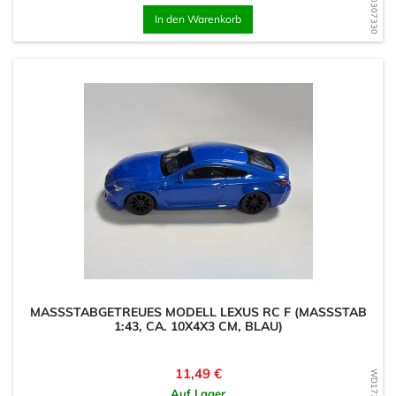
WD1730307330
In den Warenkorb
MASSSTABGETREUES MODELL LEXUS RC F (MASSSTAB 1:
43, CA. 10X4X3 CM, BLAU)
Preis
11,49 €
Auf Lager