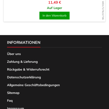
Preis
11,49 €
WD1727622736
Auf Lager
In den Warenkorb
INFORMATIONEN
Über uns
Zahlung & Lieferung
Rückgabe & Widerrufsrecht
Datenschutzerklärung
Allgemeine Geschäftsbedingungen
Sitemap
Faq
Impressum