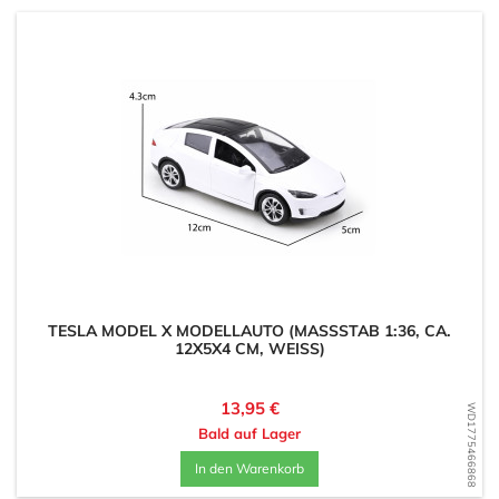
TESLA MODEL X MODELLAUTO (MASSSTAB 1:36, CA. 1
2X5X4 CM, WEISS)
Preis
13,95 €
WD1775466868
Bald auf Lager
In den Warenkorb