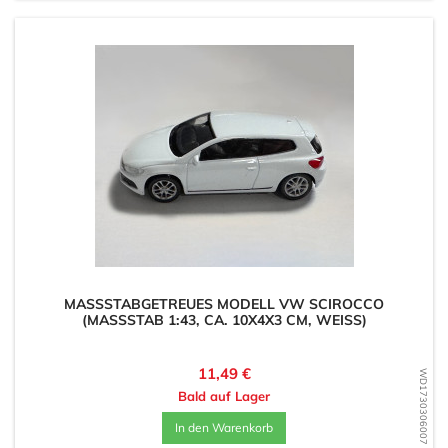
MASSSTABGETREUES MODELL VW SCIROCCO (
MASSSTAB 1:43, CA. 10X4X3 CM, WEISS)
Preis
11,49 €
WD1730306007
Bald auf Lager
In den Warenkorb