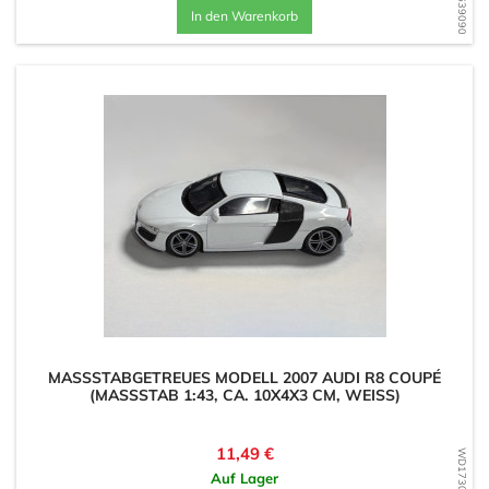
In den Warenkorb
MASSSTABGETREUES MODELL 2007 AUDI R8 COUPÉ (
MASSSTAB 1:43, CA. 10X4X3 CM, WEISS)
Preis
11,49 €
Auf Lager