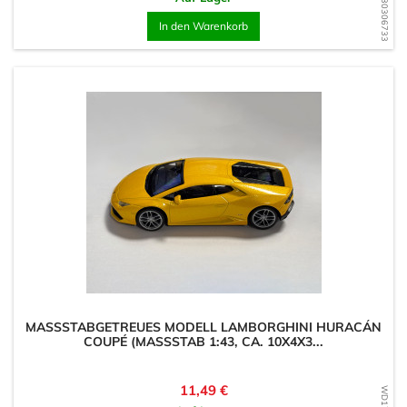
WD1730306733
In den Warenkorb
MASSSTABGETREUES MODELL LAMBORGHINI HURACÁN C
OUPÉ (MASSSTAB 1:43, CA. 10X4X3...
Preis
11,49 €