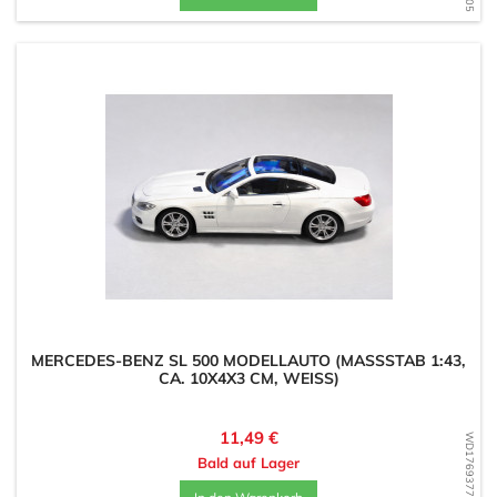
MERCEDES-BENZ SL 500 MODELLAUTO (MASSSTAB 1:43, C
A. 10X4X3 CM, WEISS)
Preis
11,49 €
WD1769377684
Bald auf Lager