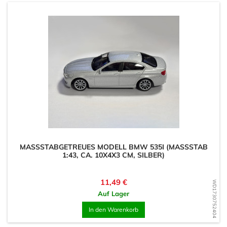
MASSSTABGETREUES MODELL BMW 535I (MASSSTAB 1:
43, CA. 10X4X3 CM, SILBER)
Preis
11,49 €
WD1730752404
Auf Lager
In den Warenkorb