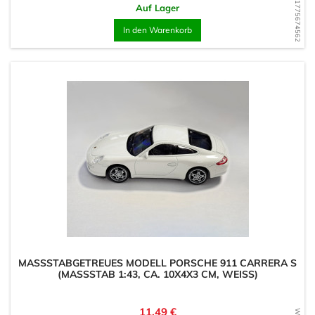
WD1775674562
Auf Lager
In den Warenkorb
MASSSTABGETREUES MODELL PORSCHE 911 CARRERA S (
MASSSTAB 1:43, CA. 10X4X3 CM, WEISS)
Preis
11,49 €