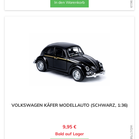
In den Warenkorb
VOLKSWAGEN KÄFER MODELLAUTO (SCHWARZ, 1:36)
Preis
9,95 €
WD1775639090
Bald auf Lager