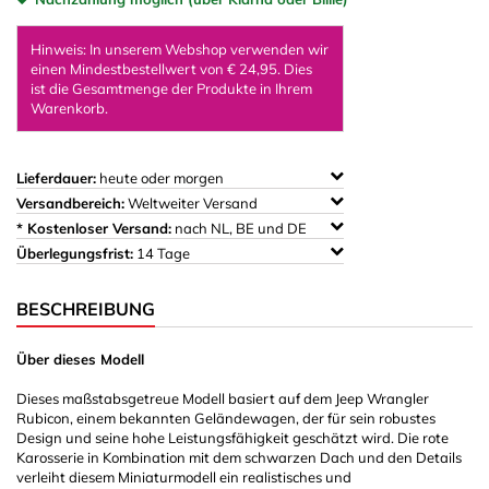
Hinweis: In unserem Webshop verwenden wir
einen Mindestbestellwert von € 24,95. Dies
ist die Gesamtmenge der Produkte in Ihrem
Warenkorb.
Lieferdauer:
heute oder morgen
Versandbereich:
Weltweiter Versand
* Kostenloser Versand:
nach NL, BE und DE
Überlegungsfrist:
14 Tage
BESCHREIBUNG
Über dieses Modell
Dieses maßstabsgetreue Modell basiert auf dem Jeep Wrangler
Rubicon, einem bekannten Geländewagen, der für sein robustes
Design und seine hohe Leistungsfähigkeit geschätzt wird. Die rote
Karosserie in Kombination mit dem schwarzen Dach und den Details
verleiht diesem Miniaturmodell ein realistisches und