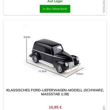
WD1730753331
Auf Lager
In den Warenkorb
KLASSISCHES FORD-LIEFERWAGEN-MODELL (SCHWARZ,
MASSSTAB 1:38)
Preis
10,95 €