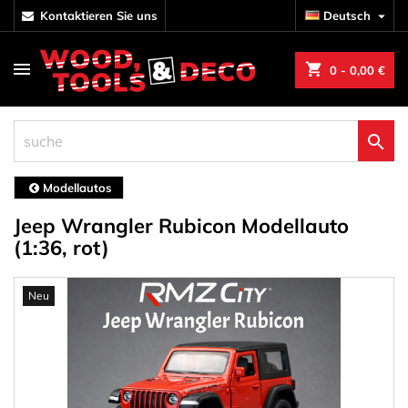
kontaktieren Sie uns
Deutsch

shopping_cart
0
- 0,00 €

Modellautos
Jeep Wrangler Rubicon Modellauto
(1:36, rot)
Neu