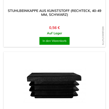
STUHLBEINKAPPE AUS KUNSTSTOFF (RECHTECK, 40-49
MM, SCHWARZ)
Preis
0,56 €
WD1600374770
Auf Lager
In den Warenkorb