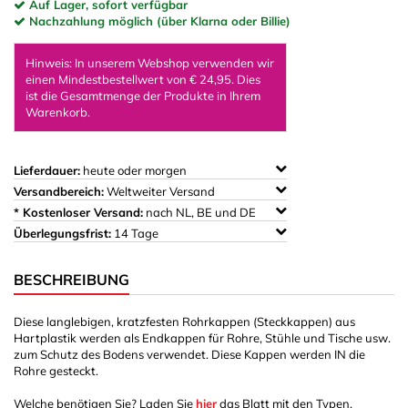
Auf Lager, sofort verfügbar
Nachzahlung möglich (über Klarna oder Billie)
Hinweis: In unserem Webshop verwenden wir
einen Mindestbestellwert von € 24,95. Dies
ist die Gesamtmenge der Produkte in Ihrem
Warenkorb.
Lieferdauer:
heute oder morgen
Versandbereich:
Weltweiter Versand
* Kostenloser Versand:
nach NL, BE und DE
Überlegungsfrist:
14 Tage
BESCHREIBUNG
Diese langlebigen, kratzfesten Rohrkappen (Steckkappen) aus
Hartplastik werden als Endkappen für Rohre, Stühle und Tische usw.
zum Schutz des Bodens verwendet. Diese Kappen werden IN die
Rohre gesteckt.
Welche benötigen Sie? Laden Sie
hier
das Blatt mit den Typen,