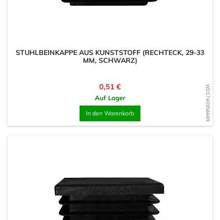
STUHLBEINKAPPE AUS KUNSTSTOFF (RECHTECK, 29-33
MM, SCHWARZ)
Preis
0,51 €
WD1740956689
Auf Lager
In den Warenkorb