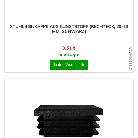
STUHLBEINKAPPE AUS KUNSTSTOFF (RECHTECK, 29-33
MM, SCHWARZ)
Preis
0,51 €
WD1740956537
Auf Lager
In den Warenkorb