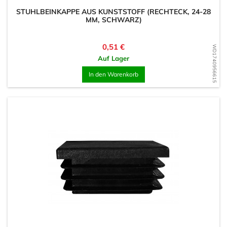
STUHLBEINKAPPE AUS KUNSTSTOFF (RECHTECK, 24-28
MM, SCHWARZ)
Preis
0,51 €
WD1740956615
Auf Lager
In den Warenkorb