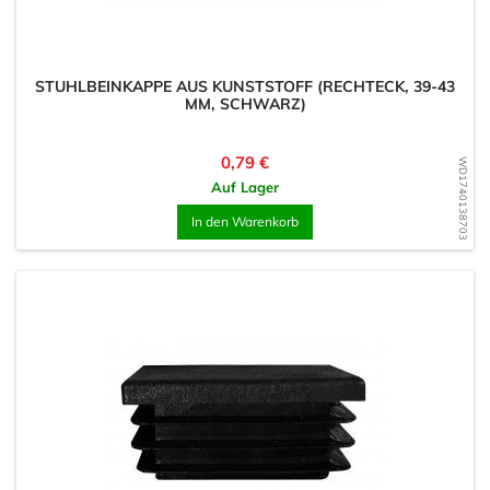
STUHLBEINKAPPE AUS KUNSTSTOFF (RECHTECK, 39-43
MM, SCHWARZ)
Preis
0,79 €
WD1740138703
Auf Lager
In den Warenkorb