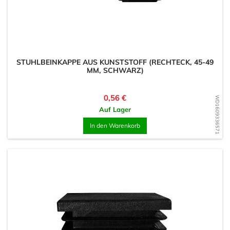
STUHLBEINKAPPE AUS KUNSTSTOFF (RECHTECK, 45-49
MM, SCHWARZ)
Preis
0,56 €
WD1609336571
Auf Lager
In den Warenkorb