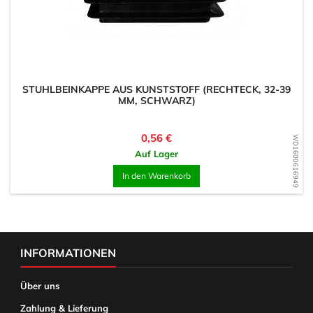
STUHLBEINKAPPE AUS KUNSTSTOFF (RECHTECK, 32-39
MM, SCHWARZ)
Preis
0,56 €
WD1600616949
Auf Lager
In den Warenkorb
INFORMATIONEN
Über uns
Zahlung & Lieferung