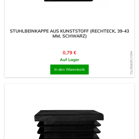
STUHLBEINKAPPE AUS KUNSTSTOFF (RECHTECK, 39-43
MM, SCHWARZ)
Preis
0,79 €
WD1740956751
Auf Lager
In den Warenkorb