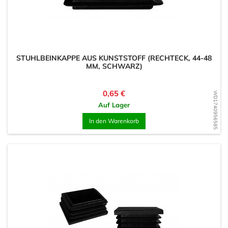
STUHLBEINKAPPE AUS KUNSTSTOFF (RECHTECK, 44-48
MM, SCHWARZ)
Preis
0,65 €
WD1740956585
Auf Lager
In den Warenkorb