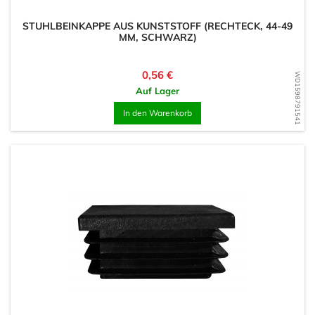
STUHLBEINKAPPE AUS KUNSTSTOFF (RECHTECK, 44-49
MM, SCHWARZ)
Preis
0,56 €
WD1598791541
Auf Lager
In den Warenkorb