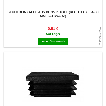
STUHLBEINKAPPE AUS KUNSTSTOFF (RECHTECK, 34-38
MM, SCHWARZ)
Preis
0,51 €
WD1740956557
Auf Lager
In den Warenkorb