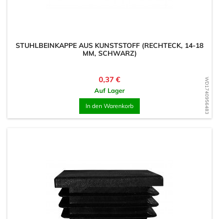
STUHLBEINKAPPE AUS KUNSTSTOFF (RECHTECK, 14-18
MM, SCHWARZ)
Preis
0,37 €
WD1740956483
Auf Lager
In den Warenkorb