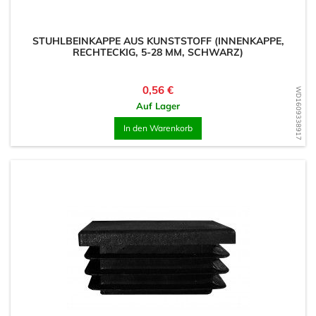
STUHLBEINKAPPE AUS KUNSTSTOFF (INNENKAPPE,
RECHTECKIG, 5-28 MM, SCHWARZ)
Preis
0,56 €
WD1609338917
Auf Lager
In den Warenkorb