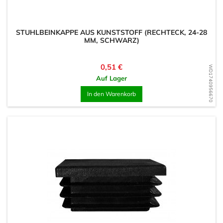
STUHLBEINKAPPE AUS KUNSTSTOFF (RECHTECK, 24-28
MM, SCHWARZ)
Preis
0,51 €
WD1740956670
Auf Lager
In den Warenkorb