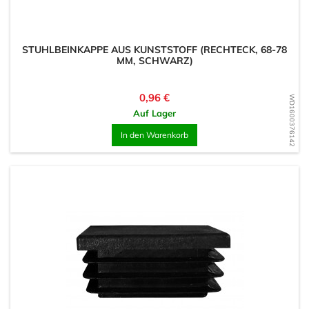
STUHLBEINKAPPE AUS KUNSTSTOFF (RECHTECK, 68-78
MM, SCHWARZ)
Preis
0,96 €
WD1600376142
Auf Lager
In den Warenkorb