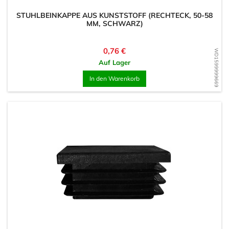
STUHLBEINKAPPE AUS KUNSTSTOFF (RECHTECK, 50-58
MM, SCHWARZ)
Preis
0,76 €
WD1599999669
Auf Lager
In den Warenkorb